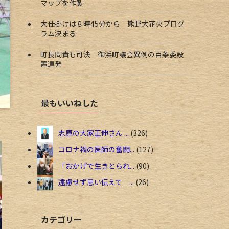
マップを作製
大仕掛けは８時45分から 熊野大花火プログ
ラム決まる
町長問責も可決 御浜町議会異例の百条委設
置連発
最もいいねした
志原の大家正伸さん ...
326
コロナ禍の医師の奮闘...
127
「おかげで生きとられ...
90
遠慮せず思い伝えて ...
26
カテゴリー