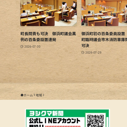
町長問責も可決 御浜町議会異
御浜町初の百条委員設置
例の百条委設置連発
町臨時議会市木消防車庫
可決
2026-07-30
2026-07-29
ホーム
地域