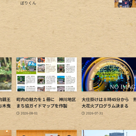
ぼりくん
内親王
町内の魅力を１冊に 神川地区
大仕掛けは８時45分から 
お木曳
まち協ガイドマップを作製
大花火プログラム決まる
2026-08-01
2026-07-31