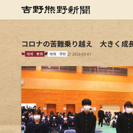
コロナの苦難乗り越え 大きく成
地域
教育
地域
学校
2023-03-07