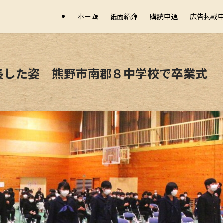
ホーム
紙面紹介
購読申込
広告掲載
長した姿 熊野市南郡８中学校で卒業式