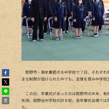
熊野市・南牟婁郡の８中学校で７日、それぞれ卒
まな制限が設けられた中でも、友情を育み中学校
この日、卒業式があったのは熊野市の木本、有馬
矢渕、相野谷中学校の計８校。各卒業式会場では
た。