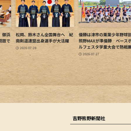
 御浜
松岡、鈴木さん全国舞台へ 紀
優勝は津市の栗葉少年野
問題で
南剣道連盟出身選手が大活躍
熊野MAXが準優勝 ベース
ルフェスタ学童大会で熱戦
2026-07-28
2026-07-27
吉野熊野新聞社