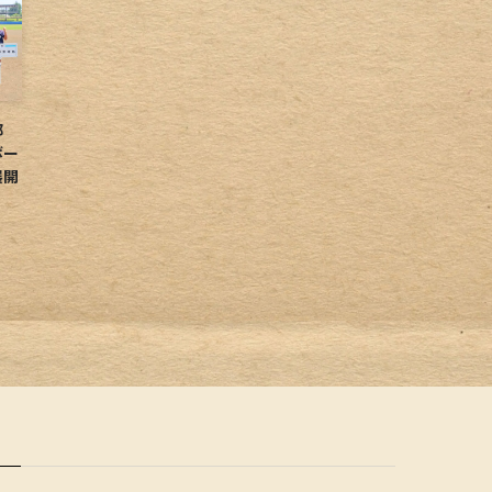
球部
ボー
展開