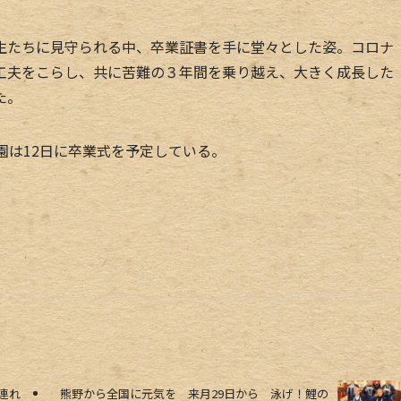
たちに見守られる中、卒業証書を手に堂々とした姿。コロナ
工夫をこらし、共に苦難の３年間を乗り越え、大きく成長した
た。
園は12日に卒業式を予定している。
連れ
熊野から全国に元気を 来月29日から 泳げ！鯉の