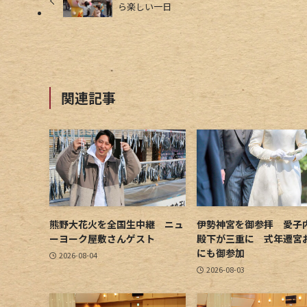
ら楽しい一日
関連記事
熊野大花火を全国生中継 ニュ
伊勢神宮を御参拝 愛子
ーヨーク屋敷さんゲスト
殿下が三重に 式年遷宮
にも御参加
2026-08-04
2026-08-03