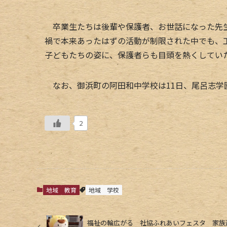
卒業生たちは後輩や保護者、お世話になった先生
禍で本来あったはずの活動が制限された中でも、
子どもたちの姿に、保護者らも目頭を熱くしてい
なお、御浜町の阿田和中学校は11日、尾呂志学
2
地域
教育
地域
学校
福祉の輪広がる 社協ふれあいフェスタ 家族