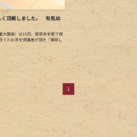
しく頂戴しました〟 有馬幼
大園長）は15日、南泉寺本堂で保
点てたお茶を保護者が頂き「美味し
1