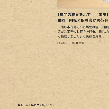
1年間の成果を示す 〝美味
稚園 園児と保護者がお茶会
熊野市有馬町の有馬幼稚園（山田量
護者と園児のお茶会を開催。園児が
く頂戴しました」と笑顔を見せ...
2023-03-16
教育
ホーム
2023年
3月
16日