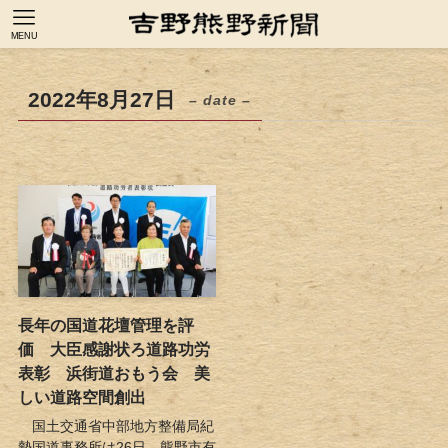
MENU
2022年8月27日
– date –
長年の国道花壇管理を評
価 大臣感謝状ろ道路功労
表彰 浜街道おもう会 美
しい道路空間創出
国土交通省中部地方整備局紀
勢国道事務所は26日、熊野市有