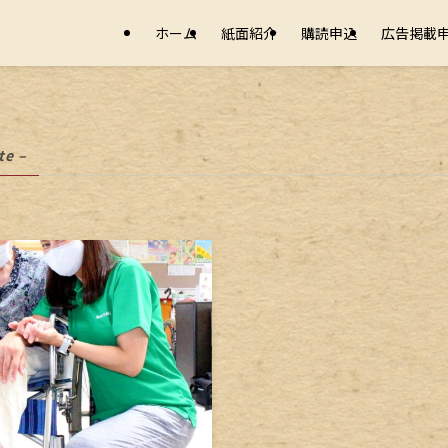
ホーム
紙面紹介
購読申込
広告掲載
te –