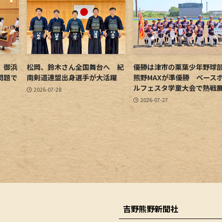
 御浜
松岡、鈴木さん全国舞台へ 紀
優勝は津市の栗葉少年野
問題で
南剣道連盟出身選手が大活躍
熊野MAXが準優勝 ベース
ルフェスタ学童大会で熱戦
2026-07-28
2026-07-27
吉野熊野新聞社