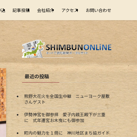
申込
記事投稿
会社紹介
アクセス
お問い合わせ
最近の投稿
熊野大花火を全国生中継 ニューヨーク屋敷
さんゲスト
伊勢神宮を御参拝 愛子内親王殿下が三重
に 式年遷宮お木曳にも御参加
町内の魅力を１冊に 神川地区まち協ガイド