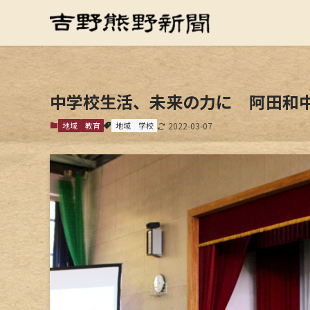
中学校生活、未来の力に 阿田和中
地域
教育
地域
学校
2022-03-07