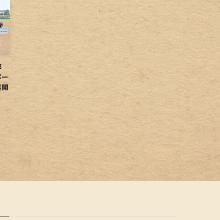
球部
ボー
展開