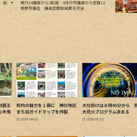
、紀
現行14議席から2削減 4月の市議選から定数12
熊野市議会 議員定数削減案を可決
内親王
町内の魅力を１冊に 神川地区
大仕掛けは８時45分から 
お木曳
まち協ガイドマップを作製
大花火プログラム決まる
2026-08-01
2026-07-31