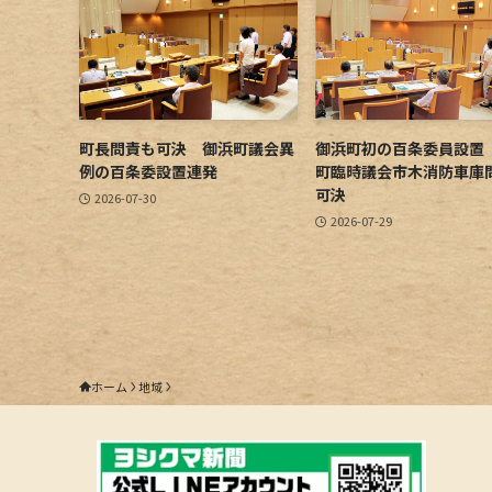
町長問責も可決 御浜町議会異
御浜町初の百条委員設置
例の百条委設置連発
町臨時議会市木消防車庫
可決
2026-07-30
2026-07-29
ホーム
地域