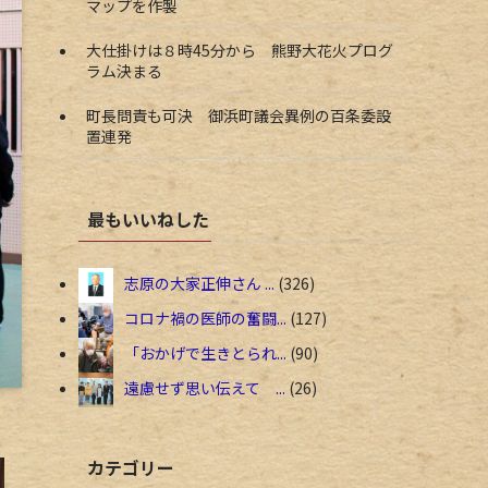
マップを作製
大仕掛けは８時45分から 熊野大花火プログ
ラム決まる
町長問責も可決 御浜町議会異例の百条委設
置連発
最もいいねした
志原の大家正伸さん ...
326
コロナ禍の医師の奮闘...
127
「おかげで生きとられ...
90
遠慮せず思い伝えて ...
26
カテゴリー