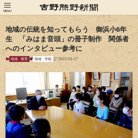
MENU
地域の伝統を知ってもらう 御浜小6年
生 「みはま音頭」の冊子制作 関係者
へのインタビュー参考に
2022-01-27
地域
教育
地域
学校