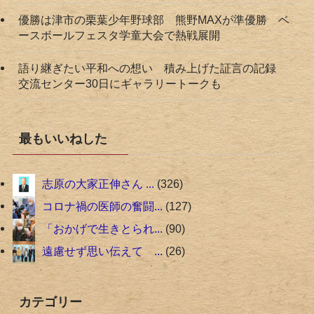
優勝は津市の栗葉少年野球部 熊野MAXが準優勝 ベ
ースボールフェスタ学童大会で熱戦展開
語り継ぎたい平和への想い 積み上げた証言の記録
交流センター30日にギャラリートークも
最もいいねした
志原の大家正伸さん ...
326
コロナ禍の医師の奮闘...
127
「おかげで生きとられ...
90
遠慮せず思い伝えて ...
26
カテゴリー