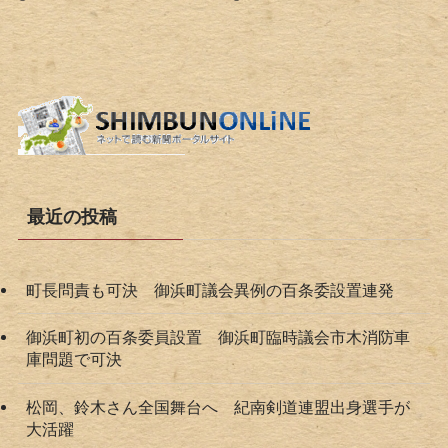
最近の投稿
町長問責も可決 御浜町議会異例の百条委設置連発
御浜町初の百条委員設置 御浜町臨時議会市木消防車
庫問題で可決
松岡、鈴木さん全国舞台へ 紀南剣道連盟出身選手が
大活躍