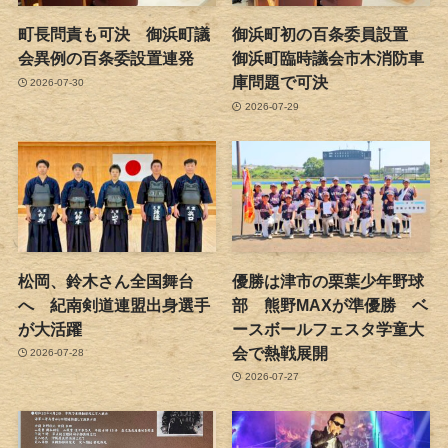
町長問責も可決 御浜町議
御浜町初の百条委員設置
会異例の百条委設置連発
御浜町臨時議会市木消防車
庫問題で可決
2026-07-30
2026-07-29
松岡、鈴木さん全国舞台
優勝は津市の栗葉少年野球
へ 紀南剣道連盟出身選手
部 熊野MAXが準優勝 ベ
が大活躍
ースボールフェスタ学童大
会で熱戦展開
2026-07-28
2026-07-27