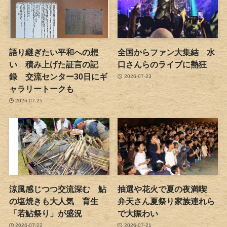
語り継ぎたい平和への想
全国からファン大集結 水
い 積み上げた証言の記
口さんらのライブに熱狂
録 交流センター30日にギ
2026-07-23
ャラリートークも
2026-07-25
涼風感じつつ交流深む 鮎
抽選や花火で夏の夜満喫
の塩焼きも大人気 育生
弁天さん夏祭り家族連れら
「若鮎祭り」が盛況
で大賑わい
2026-07-22
2026-07-21