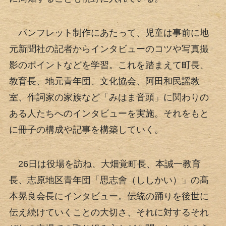
パンフレット制作にあたって、児童は事前に地
元新聞社の記者からインタビューのコツや写真撮
影のポイントなどを学習。これを踏まえて町長、
教育長、地元青年団、文化協会、阿田和民謡教
室、作詞家の家族など「みはま音頭」に関わりの
ある人たちへのインタビューを実施。それをもと
に冊子の構成や記事を構築していく。
26日は役場を訪ね、大畑覚町長、本誠一教育
長、志原地区青年団「思志會（ししかい）」の髙
本晃良会長にインタビュー。伝統の踊りを後世に
伝え続けていくことの大切さ、それに対するそれ