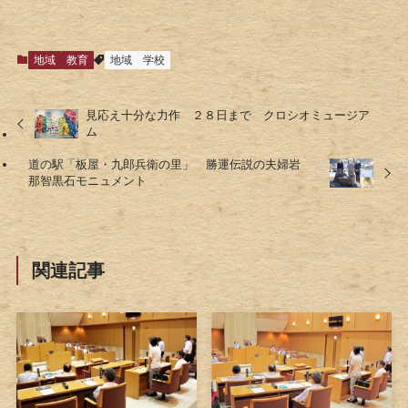
地域
教育
地域
学校
見応え十分な力作 ２８日まで クロシオミュージア
ム
道の駅「板屋・九郎兵衛の里」 勝運伝説の夫婦岩
那智黒石モニュメント
関連記事