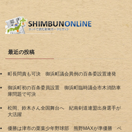
最近の投稿
町長問責も可決 御浜町議会異例の百条委設置連発
御浜町初の百条委員設置 御浜町臨時議会市木消防車
庫問題で可決
松岡、鈴木さん全国舞台へ 紀南剣道連盟出身選手が
大活躍
優勝は津市の栗葉少年野球部 熊野MAXが準優勝 ベ