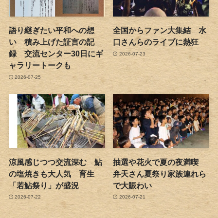
語り継ぎたい平和への想
全国からファン大集結 水
い 積み上げた証言の記
口さんらのライブに熱狂
録 交流センター30日にギ
2026-07-23
ャラリートークも
2026-07-25
涼風感じつつ交流深む 鮎
抽選や花火で夏の夜満喫
の塩焼きも大人気 育生
弁天さん夏祭り家族連れら
「若鮎祭り」が盛況
で大賑わい
2026-07-22
2026-07-21