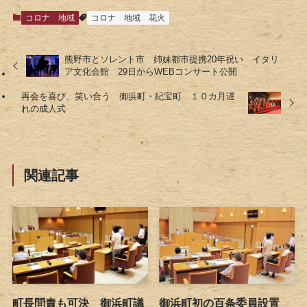
コロナ
地域
コロナ
地域
花火
熊野市とソレント市 姉妹都市提携20年祝い イタリ
ア文化会館 29日からWEBコンサート公開
再会を喜び、笑い合う 御浜町・紀宝町 １０カ月遅
れの成人式
関連記事
町長問責も可決 御浜町議
御浜町初の百条委員設置