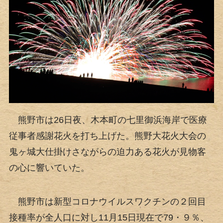
熊野市は26日夜、木本町の七里御浜海岸で医療
従事者感謝花火を打ち上げた。熊野大花火大会の
鬼ヶ城大仕掛けさながらの迫力ある花火が見物客
の心に響いていた。
熊野市は新型コロナウイルスワクチンの２回目
接種率が全人口に対し11月15日現在で79・９％、