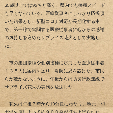
65歳以上では92％と高く、県内でも接種スピード
も早くなっている。医療従事者にしっかり応援頂
いた結果とし、新型コロナ対応が長期化する中
で、第一線で奮闘する医療従事者に心からの感謝
の気持ちを込めたサプライズ花火として実施し
た。
市の集団接種や個別接種に尽力した医療従事者
１３５人に案内を送り、堤防に席を設けた。市民
らが驚かないように、午後からは防災行政無線で
サプライズ花火の実施を放送した。
花火は午後７時から10分長にわたり、地元・和
田煙火店によって約９００発が打ち上げられた。