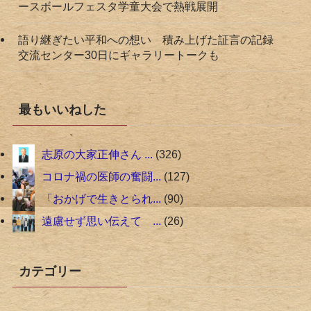
ースボールフェスタ学童大会で熱戦展開
語り継ぎたい平和への想い 積み上げた証言の記録
交流センター30日にギャラリートークも
最もいいねした
志原の大家正伸さん ...
326
コロナ禍の医師の奮闘...
127
「おかげで生きとられ...
90
遠慮せず思い伝えて ...
26
カテゴリー