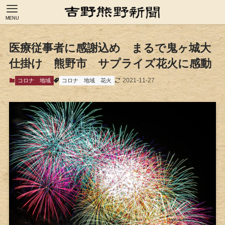
MENU
医療従事者に感謝込め まるで鬼ヶ城大
仕掛け 熊野市 サプライズ花火に感動
2021-11-27
コロナ
地域
コロナ
地域
花火