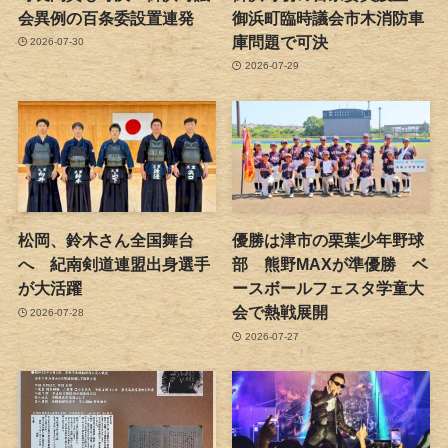
会異例の百条委設置連発
御浜町臨時議会市木消防車
庫問題で可決
2026-07-30
2026-07-29
松岡、鈴木さん全国舞台
優勝は津市の栗葉少年野球
へ 紀南剣道連盟出身選手
部 熊野MAXが準優勝 ベ
が大活躍
ースボールフェスタ学童大
会で熱戦展開
2026-07-28
2026-07-27