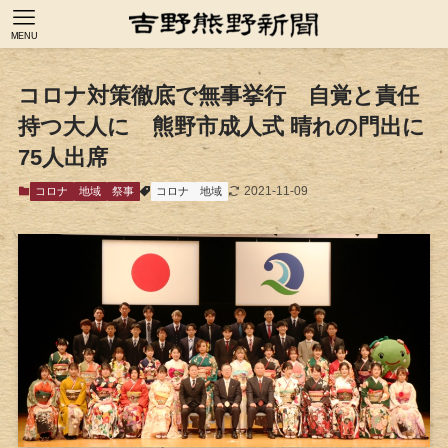
MENU
コロナ対策徹底で無事挙行 自覚と責任
持つ大人に 熊野市成人式 晴れの門出に
75人出席
2021-11-09
コロナ
地域
祭事
コロナ
地域