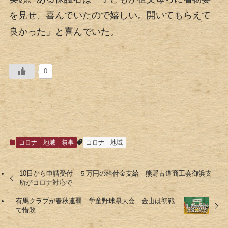
を見せ、喜んでいたので嬉しい。開いてもらえて
良かった」と喜んでいた。
0
コロナ
地域
祭事
コロナ
地域
10日から申請受付 ５万円の給付金支給 熊野古道商工会御浜支
所がコロナ対応で
有馬クラブが春秋連覇 学童野球県大会 金山は初戦
で惜敗