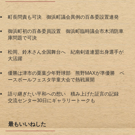
町長問責も可決 御浜町議会異例の百条委設置連発
御浜町初の百条委員設置 御浜町臨時議会市木消防車
庫問題で可決
松岡、鈴木さん全国舞台へ 紀南剣道連盟出身選手が
大活躍
優勝は津市の栗葉少年野球部 熊野MAXが準優勝 ベ
ースボールフェスタ学童大会で熱戦展開
語り継ぎたい平和への想い 積み上げた証言の記録
交流センター30日にギャラリートークも
最もいいねした