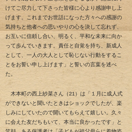
けてご尽力して下さった皆様に心より感謝申し上
げます。これまでお世話になった方々への感謝の
気持ちと他者への思いやりの心を決して忘れず、
お互いに信頼し合い、明るく、平和な未来に向か
って歩んでいきます。責任と自覚を持ち、新成人
として、一人の大人として恥じない行動をするこ
とをお誓い申し上げます」と誓いの言葉を述べ
た。
木本町の西上紗菜さん（21）は「１月に成人式
ができないと聞いたときはショックでしたが、楽
しみにしていたので開いてもらえて嬉しい。久々
に会えた友だちもいて、本当に良かったです」と
笑顔。ある保護者は「子どもが祖父母らに着物姿