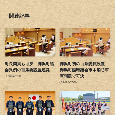
関連記事
町長問責も可決 御浜町議
御浜町初の百条委員設置
会異例の百条委設置連発
御浜町臨時議会市木消防車
庫問題で可決
2026-07-30
2026-07-29