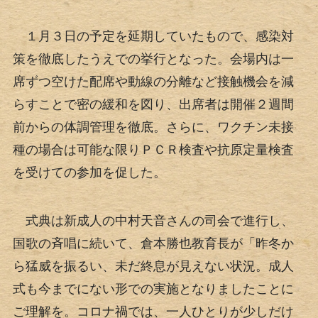
１月３日の予定を延期していたもので、感染対
策を徹底したうえでの挙行となった。会場内は一
席ずつ空けた配席や動線の分離など接触機会を減
らすことで密の緩和を図り、出席者は開催２週間
前からの体調管理を徹底。さらに、ワクチン未接
種の場合は可能な限りＰＣＲ検査や抗原定量検査
を受けての参加を促した。
式典は新成人の中村天音さんの司会で進行し、
国歌の斉唱に続いて、倉本勝也教育長が「昨冬か
ら猛威を振るい、未だ終息が見えない状況。成人
式も今までにない形での実施となりましたことに
ご理解を。コロナ禍では、一人ひとりが少しだけ