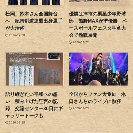
松岡、鈴木さん全国舞台
優勝は津市の栗葉少年野球
へ 紀南剣道連盟出身選手
部 熊野MAXが準優勝 ベ
が大活躍
ースボールフェスタ学童大
会で熱戦展開
2026-07-28
2026-07-27
語り継ぎたい平和への想
全国からファン大集結 水
い 積み上げた証言の記
口さんらのライブに熱狂
録 交流センター30日にギ
2026-07-23
ャラリートークも
2026-07-25