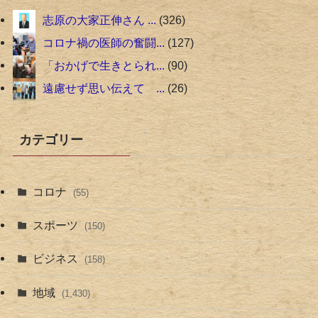
志原の大家正伸さん ...
326
コロナ禍の医師の奮闘...
127
「おかげで生きとられ...
90
遠慮せず思い伝えて ...
26
カテゴリー
コロナ
(55)
スポーツ
(150)
ビジネス
(158)
地域
(1,430)