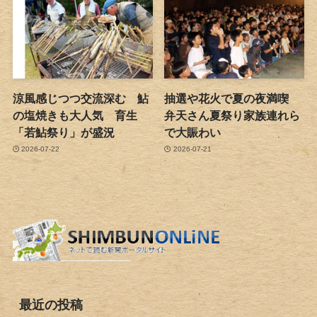
涼風感じつつ交流深む 鮎
抽選や花火で夏の夜満喫
の塩焼きも大人気 育生
弁天さん夏祭り家族連れら
「若鮎祭り」が盛況
で大賑わい
2026-07-22
2026-07-21
最近の投稿