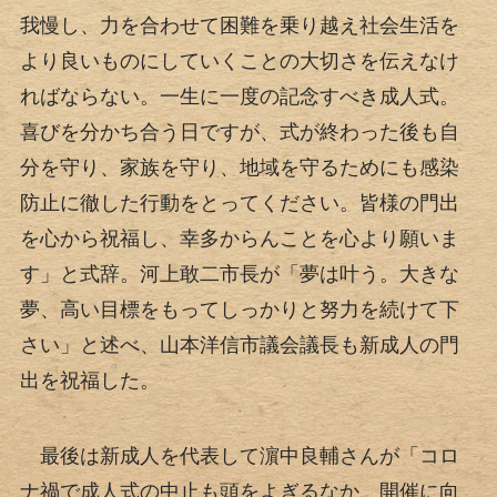
我慢し、力を合わせて困難を乗り越え社会生活を
より良いものにしていくことの大切さを伝えなけ
ればならない。一生に一度の記念すべき成人式。
喜びを分かち合う日ですが、式が終わった後も自
分を守り、家族を守り、地域を守るためにも感染
防止に徹した行動をとってください。皆様の門出
を心から祝福し、幸多からんことを心より願いま
す」と式辞。河上敢二市長が「夢は叶う。大きな
夢、高い目標をもってしっかりと努力を続けて下
さい」と述べ、山本洋信市議会議長も新成人の門
出を祝福した。
最後は新成人を代表して濵中良輔さんが「コロ
ナ禍で成人式の中止も頭をよぎるなか、開催に向