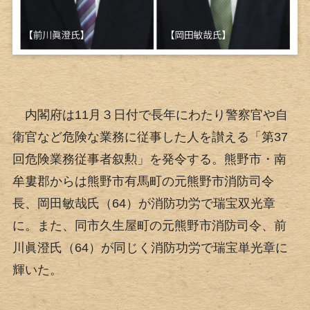
内閣府は11月３日付で長年にわたり警察官や自
衛官など危険な業務に従事した人を讃える「第37
回危険業務従事者叙勲」を発令する。熊野市・南
牟婁郡からは熊野市有馬町の元熊野市消防司令
長、岡田敏哉氏（64）が消防功労で瑞宝双光章
に。また、同市久生屋町の元熊野市消防司令、前
川眞澄氏（64）が同じく消防功労で瑞宝単光章に
輝いた。