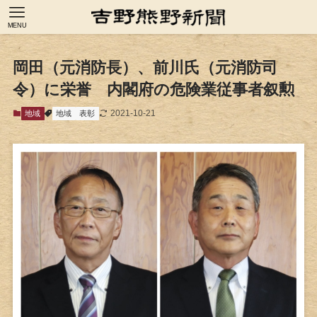
MENU
岡田（元消防長）、前川氏（元消防司
令）に栄誉 内閣府の危険業従事者叙勲
2021-10-21
地域
地域
表彰