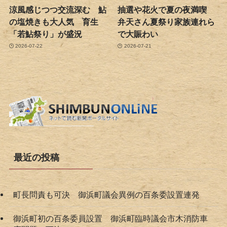
涼風感じつつ交流深む 鮎
抽選や花火で夏の夜満喫
の塩焼きも大人気 育生
弁天さん夏祭り家族連れら
「若鮎祭り」が盛況
で大賑わい
2026-07-22
2026-07-21
最近の投稿
町長問責も可決 御浜町議会異例の百条委設置連発
御浜町初の百条委員設置 御浜町臨時議会市木消防車