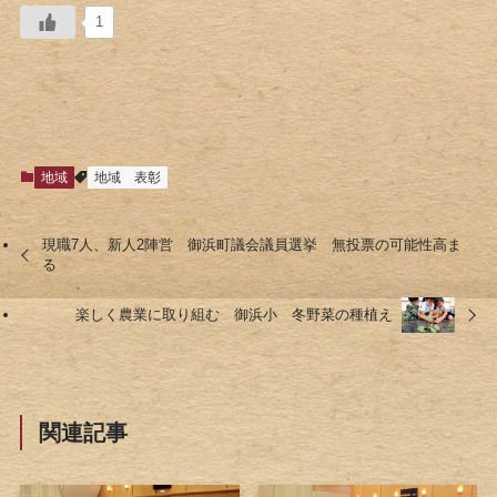
1
地域
地域
表彰
現職7人、新人2陣営 御浜町議会議員選挙 無投票の可能性高ま
る
楽しく農業に取り組む 御浜小 冬野菜の種植え
関連記事