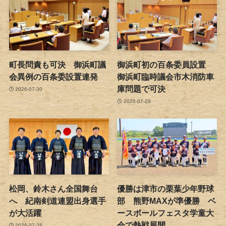
町長問責も可決 御浜町議
御浜町初の百条委員設置
会異例の百条委設置連発
御浜町臨時議会市木消防車
庫問題で可決
2026-07-30
2026-07-29
松岡、鈴木さん全国舞台
優勝は津市の栗葉少年野球
へ 紀南剣道連盟出身選手
部 熊野MAXが準優勝 ベ
が大活躍
ースボールフェスタ学童大
会で熱戦展開
2026-07-28