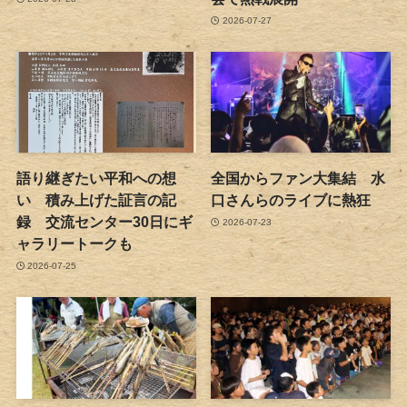
2026-07-27
語り継ぎたい平和への想
全国からファン大集結 水
い 積み上げた証言の記
口さんらのライブに熱狂
録 交流センター30日にギ
2026-07-23
ャラリートークも
2026-07-25