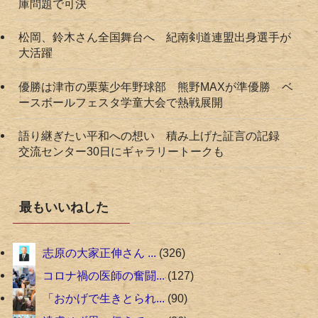
庫問題で可決
松岡、鈴木さん全国舞台へ 紀南剣道連盟出身選手が
大活躍
優勝は津市の栗葉少年野球部 熊野MAXが準優勝 ベ
ースボールフェスタ学童大会で熱戦展開
語り継ぎたい平和への想い 積み上げた証言の記録
交流センター30日にギャラリートークも
最もいいねした
志原の大家正伸さん ...
326
コロナ禍の医師の奮闘...
127
「おかげで生きとられ...
90