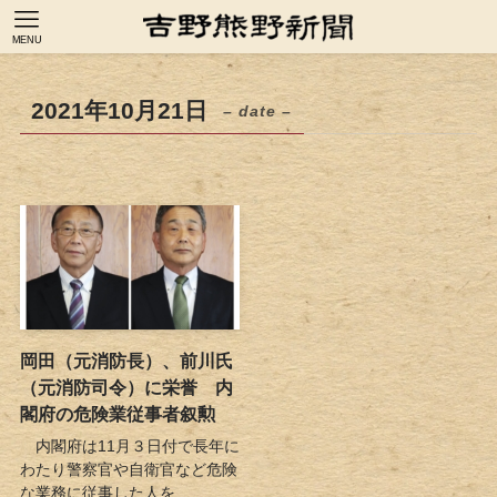
MENU
2021年10月21日
– date –
岡田（元消防長）、前川氏
（元消防司令）に栄誉 内
閣府の危険業従事者叙勲
内閣府は11月３日付で長年に
わたり警察官や自衛官など危険
な業務に従事した人を...