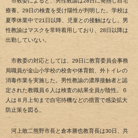
市教委によると、男性教諭は28日に発熱し自宅
療養。29日の検査を受け陽性が判明した。学校は
夏季休業中で21日以降、児童との接触はなし。男
性教諭はマスクを常時着用しており、28日以降は
出勤していない。
市教委の対応としては、29日に教育委員会事務
局職員が金山小学校の校舎や体育館、外トイレの
消毒作業を実施した。男性教諭の濃厚接触者と認
定された教職員６人は検査の結果全員が陰性。６
人は８月上旬まで自宅待機などの措置で感染拡大
防止策を図る。
河上敢二熊野市長と倉本勝也教育長は30日、共