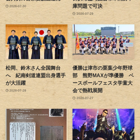
庫問題で可決
2026-07-30
2026-07-29
松岡、鈴木さん全国舞台
優勝は津市の栗葉少年野球
へ 紀南剣道連盟出身選手
部 熊野MAXが準優勝 ベ
が大活躍
ースボールフェスタ学童大
会で熱戦展開
2026-07-28
2026-07-27