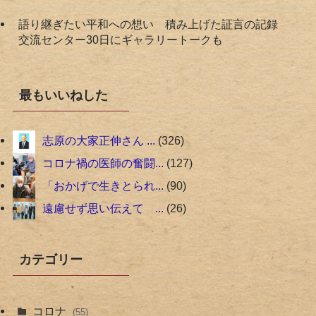
語り継ぎたい平和への想い 積み上げた証言の記録
交流センター30日にギャラリートークも
最もいいねした
志原の大家正伸さん ...
326
コロナ禍の医師の奮闘...
127
「おかげで生きとられ...
90
遠慮せず思い伝えて ...
26
カテゴリー
コロナ
(55)