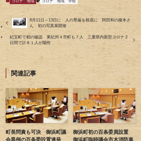
コロナ
地域
コロナ
地域
学校
8月11日～13日に 人の尊厳を根底に 阿田和の榎本さ
ん 初の写真展開催
紀宝町で初の確認 東紀州４市町も７人 三重県内新型コロナ２
日間で計８１人が陽性
関連記事
町長問責も可決 御浜町議
御浜町初の百条委員設置
会異例の百条委設置連発
御浜町臨時議会市木消防車