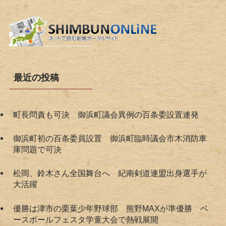
最近の投稿
町長問責も可決 御浜町議会異例の百条委設置連発
御浜町初の百条委員設置 御浜町臨時議会市木消防車
庫問題で可決
松岡、鈴木さん全国舞台へ 紀南剣道連盟出身選手が
大活躍
優勝は津市の栗葉少年野球部 熊野MAXが準優勝 ベ
ースボールフェスタ学童大会で熱戦展開