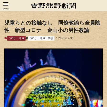
MENU
児童らとの接触なし 同僚教諭ら全員陰
性 新型コロナ 金山小の男性教諭
2021-07-31
コロナ
地域
コロナ
地域
学校