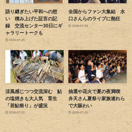
語り継ぎたい平和への想
全国からファン大集結 水
い 積み上げた証言の記
口さんらのライブに熱狂
録 交流センター30日にギ
2026-07-23
ャラリートークも
2026-07-25
涼風感じつつ交流深む 鮎
抽選や花火で夏の夜満喫
の塩焼きも大人気 育生
弁天さん夏祭り家族連れら
「若鮎祭り」が盛況
で大賑わい
2026-07-22
2026-07-21