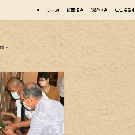
ホーム
紙面紹介
購読申込
広告掲載
te –