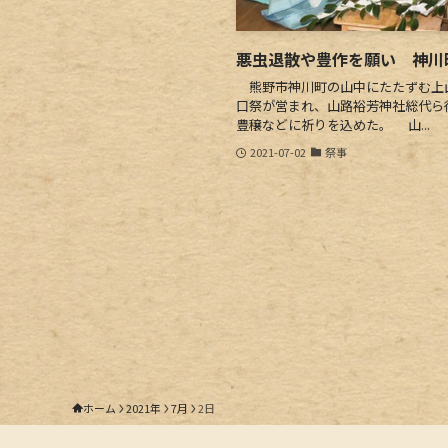
悪虫退散や豊作を願い 神川
熊野市神川町の山中にたたずむ上
口祭が営まれ、山路裕芳神社総代ら
豊穣などに祈りを込めた。 山...
2021-07-02
祭事
ホーム
2021年
7月
2日