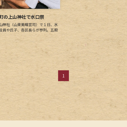
町の上山神社で水口祭
山神社（山東美晴宮司）で１日、水
役員や氏子、各区長らが参列。五穀
1