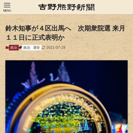
MENU
鈴木知事が４区出馬へ 次期衆院選 来月
１１日に正式表明か
2021-07-29
政治
政治
選挙