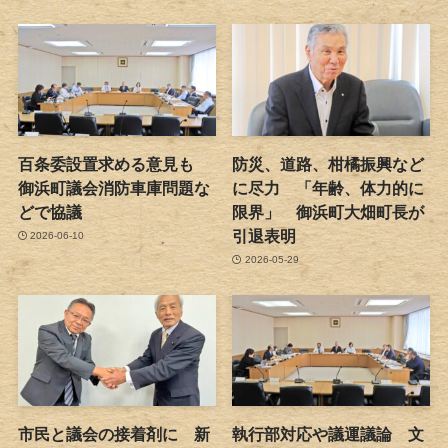
百条委設置求める意見も
防災、道路、柑橘振興など
御浜町議会消防車庫問題な
に尽力 「年齢、体力的に
どで協議
限界」 御浜町大畑町長が
引退表明
2026-06-10
2026-05-29
市民と議会の接着剤に 新
執行部対応や議運議論 文