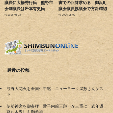
議長に大橋秀行氏 熊野市
書での回答求める 御浜町
会副議長は岩本有史氏
議会議員協議会で方針確認
2026-05-14
2026-05-09
最近の投稿
熊野大花火を全国生中継 ニューヨーク屋敷さんゲス
ト
伊勢神宮を御参拝 愛子内親王殿下が三重に 式年遷
宮お木曳にも御参加