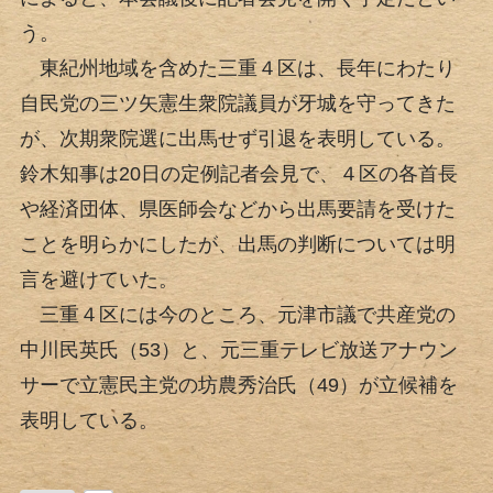
う。
東紀州地域を含めた三重４区は、長年にわたり
自民党の三ツ矢憲生衆院議員が牙城を守ってきた
が、次期衆院選に出馬せず引退を表明している。
鈴木知事は20日の定例記者会見で、４区の各首長
や経済団体、県医師会などから出馬要請を受けた
ことを明らかにしたが、出馬の判断については明
言を避けていた。
三重４区には今のところ、元津市議で共産党の
中川民英氏（53）と、元三重テレビ放送アナウン
サーで立憲民主党の坊農秀治氏（49）が立候補を
表明している。