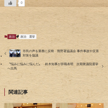
0
政治
政治
選挙
市民の声を業務に反映 熊野署協議会 事件事故や災害
対策を協議
〝悩みに悩みに悩んだ〟 鈴木知事が辞職表明 次期衆議院選挙
へ出馬
関連記事