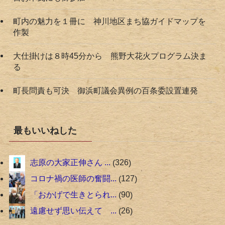
町内の魅力を１冊に 神川地区まち協ガイドマップを
作製
大仕掛けは８時45分から 熊野大花火プログラム決ま
る
町長問責も可決 御浜町議会異例の百条委設置連発
最もいいねした
志原の大家正伸さん ...
326
コロナ禍の医師の奮闘...
127
「おかげで生きとられ...
90
遠慮せず思い伝えて ...
26