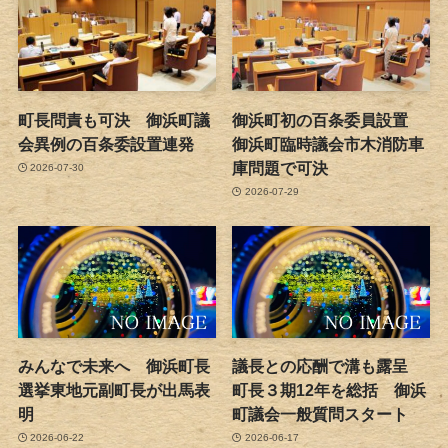
町長問責も可決 御浜町議
御浜町初の百条委員設置
会異例の百条委設置連発
御浜町臨時議会市木消防車
庫問題で可決
2026-07-30
2026-07-29
みんなで未来へ 御浜町長
議長との応酬で溝も露呈
選挙東地元副町長が出馬表
町長３期12年を総括 御浜
明
町議会一般質問スタート
2026-06-22
2026-06-17