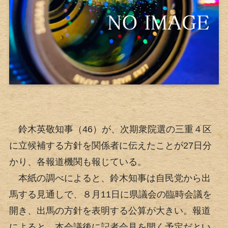
鈴木英敬知事（46）が、次期衆院選の三重４区
に立候補する方針を関係者に伝えたことが27日分
かり、各報道機関も報じている。
本紙の調べによると、鈴木知事は自民党から出
馬する見通しで、８月11日に県議会の臨時会議を
開き、出馬の方針を表明する公算が大きい。報道
によると、本会議後に記者会見を開く予定だとい