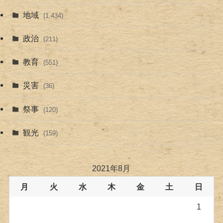
地域
(1,434)
政治
(211)
教育
(551)
災害
(36)
祭事
(120)
観光
(159)
2021年8月
月
火
水
木
金
土
日
1