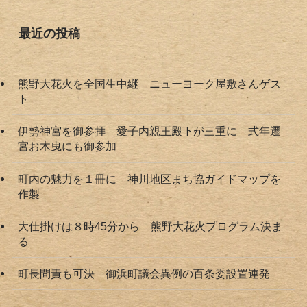
最近の投稿
熊野大花火を全国生中継 ニューヨーク屋敷さんゲス
ト
伊勢神宮を御参拝 愛子内親王殿下が三重に 式年遷
宮お木曳にも御参加
町内の魅力を１冊に 神川地区まち協ガイドマップを
作製
大仕掛けは８時45分から 熊野大花火プログラム決ま
る
町長問責も可決 御浜町議会異例の百条委設置連発