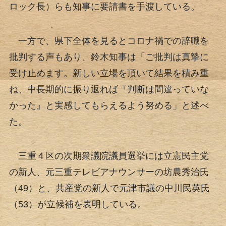
ロック長）らも知事に要請書を手渡している。
一方で、県下全体を見るとコロナ禍での辞職を
批判する声もあり、鈴木知事は「ご批判は真摯に
受け止めます。新しい立場を頂いて結果を積み重
ね、中長期的に振り返れば『判断は間違っていな
かった』と実感してもらえるよう努める」と述べ
た。
三重４区の次期衆議院議員選挙には立憲民主党
の新人、元三重テレビアナウンサーの坊農秀治氏
（49）と、共産党の新人で元津市議の中川民英氏
（53）が立候補を表明している。