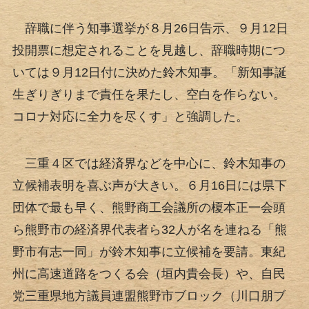
辞職に伴う知事選挙が８月26日告示、９月12日
投開票に想定されることを見越し、辞職時期につ
いては９月12日付に決めた鈴木知事。「新知事誕
生ぎりぎりまで責任を果たし、空白を作らない。
コロナ対応に全力を尽くす」と強調した。
三重４区では経済界などを中心に、鈴木知事の
立候補表明を喜ぶ声が大きい。６月16日には県下
団体で最も早く、熊野商工会議所の榎本正一会頭
ら熊野市の経済界代表者ら32人が名を連ねる「熊
野市有志一同」が鈴木知事に立候補を要請。東紀
州に高速道路をつくる会（垣内貴会長）や、自民
党三重県地方議員連盟熊野市ブロック（川口朋ブ