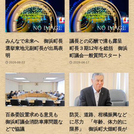
みんなで未来へ 御浜町長
議長との応酬で溝も露呈
選挙東地元副町長が出馬表
町長３期12年を総括 御浜
明
町議会一般質問スタート
2026-06-22
2026-06-17
百条委設置求める意見も
防災、道路、柑橘振興など
御浜町議会消防車庫問題な
に尽力 「年齢、体力的に
どで協議
限界」 御浜町大畑町長が