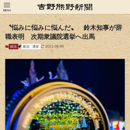
MENU
〝悩みに悩みに悩んだ〟 鈴木知事が辞
職表明 次期衆議院選挙へ出馬
2021-08-06
政治
政治
選挙