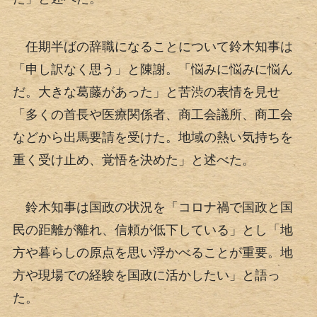
任期半ばの辞職になることについて鈴木知事は
「申し訳なく思う」と陳謝。「悩みに悩みに悩ん
だ。大きな葛藤があった」と苦渋の表情を見せ
「多くの首長や医療関係者、商工会議所、商工会
などから出馬要請を受けた。地域の熱い気持ちを
重く受け止め、覚悟を決めた」と述べた。
鈴木知事は国政の状況を「コロナ禍で国政と国
民の距離が離れ、信頼が低下している」とし「地
方や暮らしの原点を思い浮かべることが重要。地
方や現場での経験を国政に活かしたい」と語っ
た。