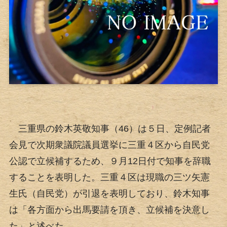
三重県の鈴木英敬知事（46）は５日、定例記者
会見で次期衆議院議員選挙に三重４区から自民党
公認で立候補するため、９月12日付で知事を辞職
することを表明した。三重４区は現職の三ツ矢憲
生氏（自民党）が引退を表明しており、鈴木知事
は「各方面から出馬要請を頂き、立候補を決意し
た」と述べた。