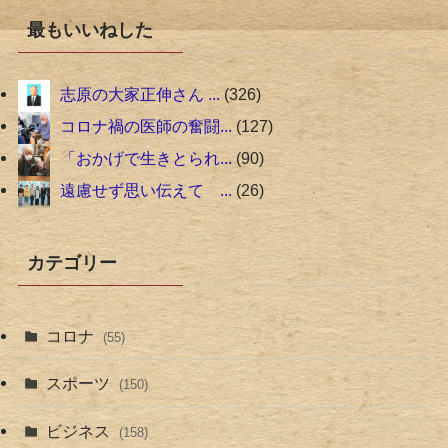
最もいいねした
志原の大家正伸さん ...
326
コロナ禍の医師の奮闘...
127
「おかげで生きとられ...
90
遠慮せず思い伝えて ...
26
カテゴリー
コロナ
(55)
スポーツ
(150)
ビジネス
(158)