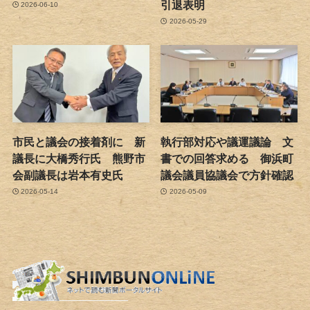
引退表明
2026-06-10
2026-05-29
市民と議会の接着剤に 新
執行部対応や議運議論 文
議長に大橋秀行氏 熊野市
書での回答求める 御浜町
会副議長は岩本有史氏
議会議員協議会で方針確認
2026-05-14
2026-05-09