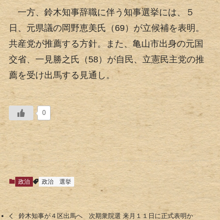
一方、鈴木知事辞職に伴う知事選挙には、５
日、元県議の岡野恵美氏（69）が立候補を表明。
共産党が推薦する方針。また、亀山市出身の元国
交省、一見勝之氏（58）が自民、立憲民主党の推
薦を受け出馬する見通し。
0
政治
政治
選挙
鈴木知事が４区出馬へ 次期衆院選 来月１１日に正式表明か