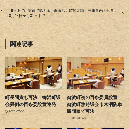
18日までに実施で協力金 飲食店に時短要請 三重県内の飲食店
8月14日から31日まで
関連記事
町長問責も可決 御浜町議
御浜町初の百条委員設置
会異例の百条委設置連発
御浜町臨時議会市木消防車
庫問題で可決
2026-07-30
2026-07-29