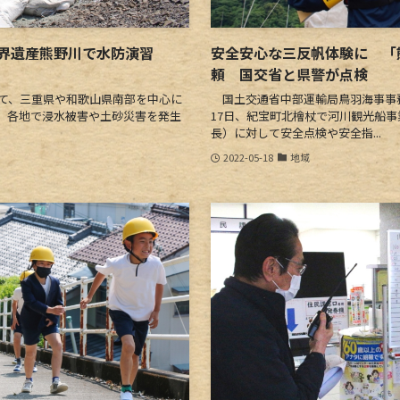
世界遺産熊野川で水防演習
安全安心な三反帆体験に 「
頼 国交省と県警が点検
て、三重県や和歌山県南部を中心に
国土交通省中部運輸局鳥羽海事事
、各地で浸水被害や土砂災害を発生
17日、紀宝町北檜杖で河川観光船
長）に対して安全点検や安全指...
2022-05-18
地域