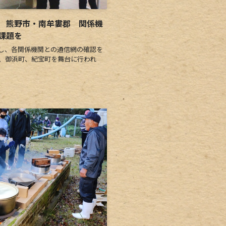
 熊野市・南牟婁郡 関係機
課題を
し、各関係機関との通信網の確認を
市、御浜町、紀宝町を舞台に行われ