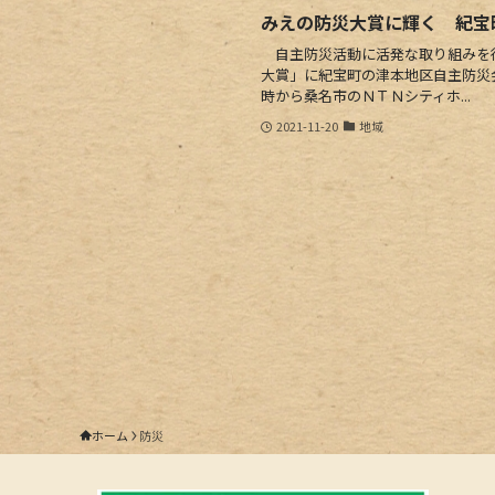
みえの防災大賞に輝く 紀宝
自主防災活動に活発な取り組みを
大賞」に紀宝町の津本地区自主防災
時から桑名市のＮＴＮシティホ...
2021-11-20
地域
ホーム
防災