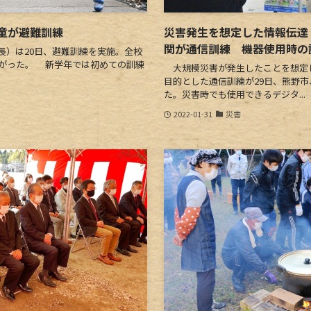
童が避難訓練
災害発生を想定した情報伝達
関が通信訓練 機器使用時の
）は20日、避難訓練を実施。全校
上がった。 新学年では初めての訓練
大規模災害が発生したことを想定
目的とした通信訓練が29日、熊野
た。災害時でも使用できるデジタ...
2022-01-31
災害