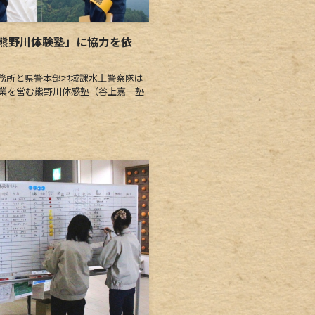
熊野川体験塾」に協力を依
務所と県警本部地域課水上警察隊は
事業を営む熊野川体感塾（谷上嘉一塾