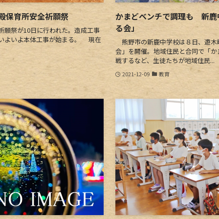
殿保育所安全祈願祭
かまどベンチで調理も 新鹿
る会」
祈願祭が10日に行われた。造成工事
いよいよ本体工事が始まる。 現在
熊野市の新鹿中学校は８日、遊木
会」を開催。地域住民と合同で「か
戦するなど、生徒たちが地域住民...
2021-12-09
教育