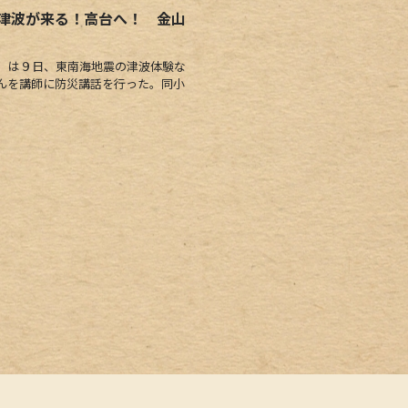
津波が来る！高台へ！ 金山
）は９日、東南海地震の津波体験な
んを講師に防災講話を行った。同小