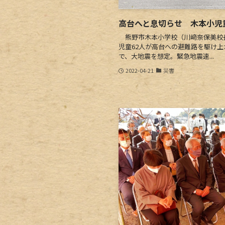
高台へと息切らせ 木本小児
熊野市木本小学校（川﨑奈保美校長
児童62人が高台への避難路を駆け
で、大地震を想定。緊急地震速...
2022-04-21
災害