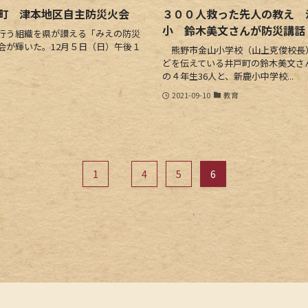
町 津本地区自主防災火会
３００人救った先人の教え 
小 鈴木美文さんが防災講話
行う組織を県が讃える「みえの防災
会が輝いた。12月５日（日）午後１
熊野市金山小学校（山上克俊校長
どを伝えている井戸町の鈴木美文さ
の４年生36人と、新鹿小中学校...
2021-09-10
教育
1
...
4
5
6