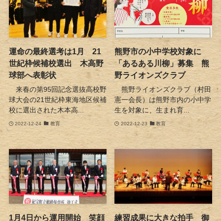
運命の最終選考は1月 21
熊野市の小中学校対象に
世紀枠候補校選出 木高野
「あるある川柳」募集 熊
球部へ表彰状
野ライオンズクラブ
来春の第95回記念選抜高校野
熊野ライオンズクラブ（村田
球大会の21世紀枠東海地区候補
憲一会長）は熊野市内の小中学
校に選出された木本高...
生を対象に、生まれ育...
2022-12-24
教育
2022-12-23
教育
1月4日から運用開始 笑顔
練習成果に大きな拍手 御