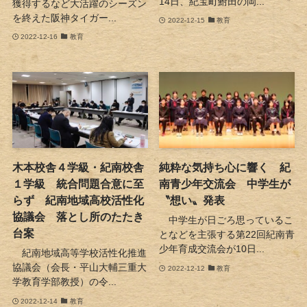
14日、紀宝町鮒田の岡...
獲得するなど大活躍のシーズン
を終えた阪神タイガー...
2022-12-15
教育
2022-12-16
教育
木本校舎４学級・紀南校舎
純粋な気持ち心に響く 紀
１学級 統合問題合意に至
南青少年交流会 中学生が
らず 紀南地域高校活性化
〝想い〟発表
協議会 落とし所のたたき
中学生が日ごろ思っているこ
台案
となどを主張する第22回紀南青
少年育成交流会が10日...
紀南地域高等学校活性化推進
協議会（会長・平山大輔三重大
2022-12-12
教育
学教育学部教授）の令...
2022-12-14
教育