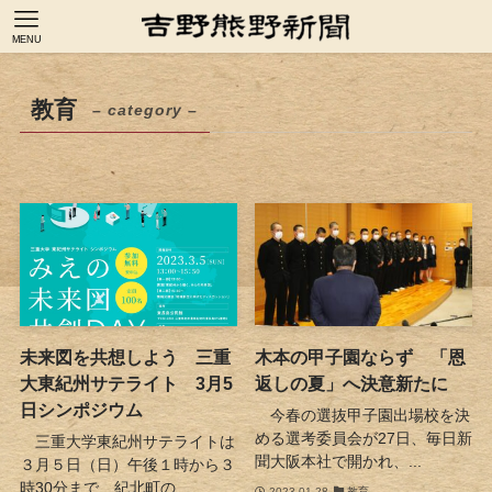
MENU
教育
– category –
未来図を共想しよう 三重
木本の甲子園ならず 「恩
大東紀州サテライト 3月5
返しの夏」へ決意新たに
日シンポジウム
今春の選抜甲子園出場校を決
める選考委員会が27日、毎日新
三重大学東紀州サテライトは
聞大阪本社で開かれ、...
３月５日（日）午後１時から３
時30分まで、紀北町の...
2023-01-28
教育