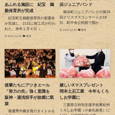
あふれる施設に 紀宝 鵜
浜ジュニアバンド
殿保育所が完成
御浜町ジュニアバンドの第26
回クリスマスコンサートが18
紀宝町立鵜殿保育所の新園舎
日、町中央公民館で開か...
が完成し、21日に竣工式が行わ
れた。来年１月４日（...
2022-12-20
教育
2022-12-22
教育
後輩たちにアツきエール
嬉しいXマスプレゼント
「努力の先」強く意識を
岡本土石工業 今年もくろ
阪神・湯浅投手が故郷に凱
しお学園に
旋
三重県立特別支援学校東紀州
くろしお学園（小倉礼校長）に
最優秀中継ぎ賞のタイトルを