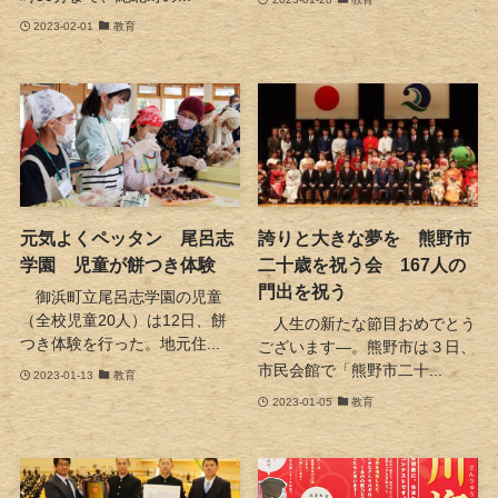
2023-02-01
教育
元気よくペッタン 尾呂志
誇りと大きな夢を 熊野市
学園 児童が餅つき体験
二十歳を祝う会 167人の
門出を祝う
御浜町立尾呂志学園の児童
（全校児童20人）は12日、餅
人生の新たな節目おめでとう
つき体験を行った。地元住...
ございます―。熊野市は３日、
市民会館で「熊野市二十...
2023-01-13
教育
2023-01-05
教育