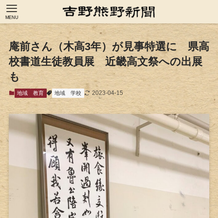
MENU
庵前さん（木高3年）が見事特選に 県高
校書道生徒教員展 近畿高文祭への出展
も
2023-04-15
地域
教育
地域
学校