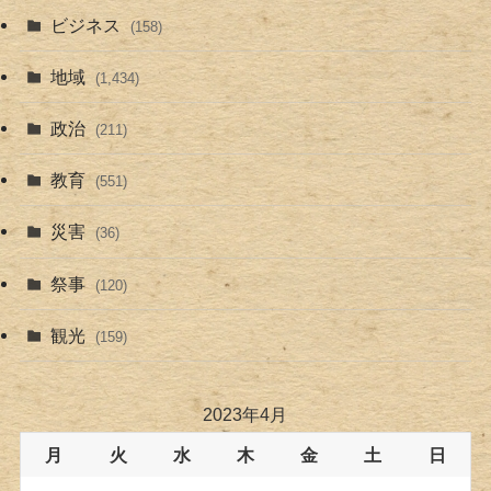
ビジネス
(158)
地域
(1,434)
政治
(211)
教育
(551)
災害
(36)
祭事
(120)
観光
(159)
2023年4月
月
火
水
木
金
土
日