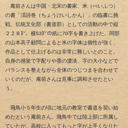
庵前さんは中国・北宋の書家、米（べいふつ）
の書「渓詩巻（ちょうけいしかん）」の臨書に挑
戦。伝統文化部（書道部）としての活動の中で縦
２２８㌢、横53㌢の紙に70字を書き上げた。同部
の山本高子顧問によると米の字体は個性が強く、
作品として仕上げるのは非常に難しいとのこと。
自身の感覚で字配りや墨の濃淡、字の大小などで
バランスを整えながら全体のつじつまを合わせて
いくのだが、庵前さんは見事に調和させたとい
う。
飛鳥小５年生の頃に地元の教室で書道を習い始
めたという庵前さん。飛鳥中では陸上部に所属し
ていたが、高校に入ってもっと字が上手くなりた