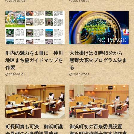
2026-08-04
2026-08-03
町内の魅力を１冊に 神川
大仕掛けは８時45分から
地区まち協ガイドマップを
熊野大花火プログラム決ま
作製
る
2026-08-01
2026-07-31
町長問責も可決 御浜町議
御浜町初の百条委員設置
会異例の百条委設置連発
御浜町臨時議会市木消防車