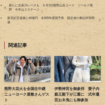
新たに古座川レースも ６月3日熊野山岳コース ツールド熊
野 今年は２ステージ
新宮紀宝道路に40億円 令和5年度国予算 国交省の東紀州等関
連
関連記事
熊野大花火を全国生中継
伊勢神宮を御参拝 愛子内
ニューヨーク屋敷さんゲス
親王殿下が三重に 式年遷
ト
宮お木曳にも御参加