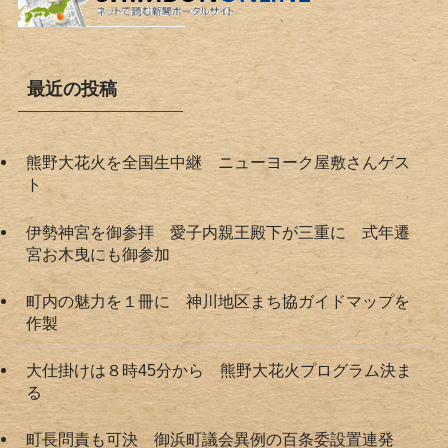
最近の投稿
熊野大花火を全国生中継 ニューヨーク屋敷さんゲス
ト
伊勢神宮を御参拝 愛子内親王殿下が三重に 式年遷
宮お木曳にも御参加
町内の魅力を１冊に 神川地区まち協ガイドマップを
作製
大仕掛けは８時45分から 熊野大花火プログラム決ま
る
町長問責も可決 御浜町議会異例の百条委設置連発