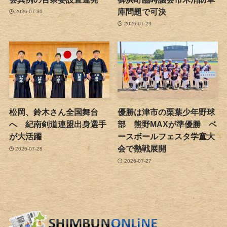
庫問題で可決
2026-07-30
2026-07-29
松岡、鈴木さん全国舞台
優勝は津市の栗葉少年野球
へ 紀南剣道連盟出身選手
部 熊野MAXが準優勝 ベ
が大活躍
ースボールフェスタ学童大
会で熱戦展開
2026-07-28
2026-07-27