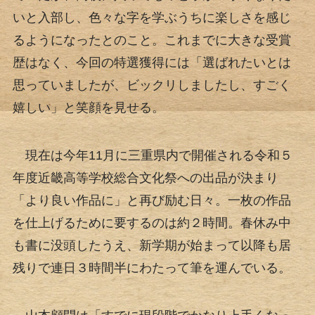
いと入部し、色々な字を学ぶうちに楽しさを感じ
るようになったとのこと。これまでに大きな受賞
歴はなく、今回の特選獲得には「選ばれたいとは
思っていましたが、ビックリしましたし、すごく
嬉しい」と笑顔を見せる。
現在は今年11月に三重県内で開催される令和５
年度近畿高等学校総合文化祭への出品が決まり
「より良い作品に」と再び励む日々。一枚の作品
を仕上げるために要するのは約２時間。春休み中
も書に没頭したうえ、新学期が始まって以降も居
残りで連日３時間半にわたって筆を運んでいる。