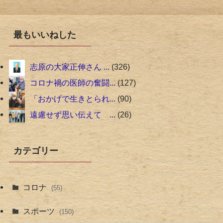
最もいいねした
志原の大家正伸さん ...
326
コロナ禍の医師の奮闘...
127
「おかげで生きとられ...
90
遠慮せず思い伝えて ...
26
カテゴリー
コロナ
(55)
スポーツ
(150)