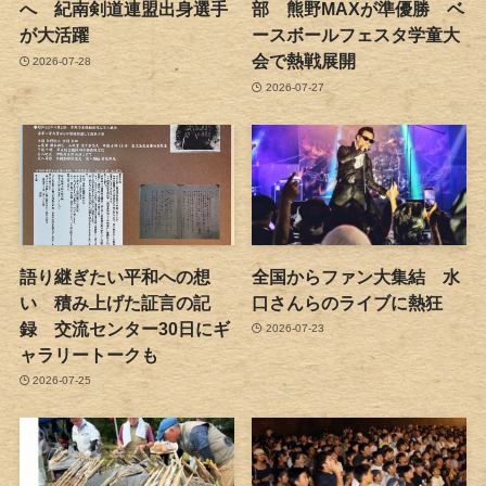
へ 紀南剣道連盟出身選手
部 熊野MAXが準優勝 ベ
が大活躍
ースボールフェスタ学童大
会で熱戦展開
2026-07-28
2026-07-27
語り継ぎたい平和への想
全国からファン大集結 水
い 積み上げた証言の記
口さんらのライブに熱狂
録 交流センター30日にギ
2026-07-23
ャラリートークも
2026-07-25