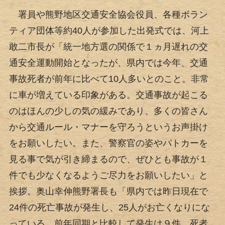
署員や熊野地区交通安全協会役員、各種ボラン
ティア団体等約40人が参加した出発式では、河上
敢二市長が「統一地方選の関係で１ヵ月遅れの交
通安全運動開始となったが、県内では今年、交通
事故死者が前年に比べて10人多いとのこと。非常
に車が増えている印象がある。交通事故が起こる
のはほんの少しの気の緩みであり、多くの皆さん
から交通ルール・マナーを守ろうというお声掛け
をお願いしたい。また、警察官の姿やパトカーを
見る事で気が引き締まるので、ぜひとも事故が１
件でも少なくなるようご尽力をお願いしたい」と
挨拶。奥山幸伸熊野署長も「県内では昨日現在で
24件の死亡事故が発生し、25人がお亡くなりにな
っている。前年同期と比較して発生は９件、死者