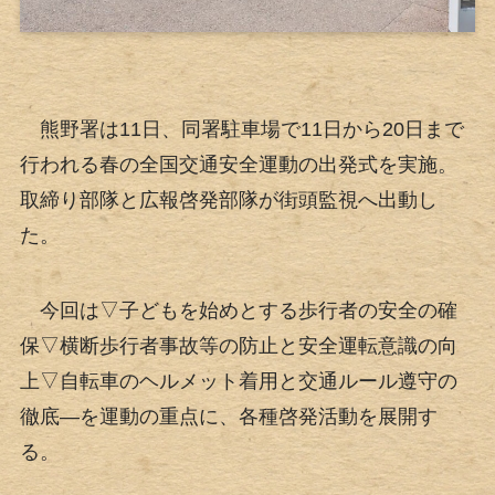
熊野署は11日、同署駐車場で11日から20日まで
行われる春の全国交通安全運動の出発式を実施。
取締り部隊と広報啓発部隊が街頭監視へ出動し
た。
今回は▽子どもを始めとする歩行者の安全の確
保▽横断歩行者事故等の防止と安全運転意識の向
上▽自転車のヘルメット着用と交通ルール遵守の
徹底―を運動の重点に、各種啓発活動を展開す
る。