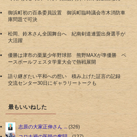
御浜町初の百条委員設置 御浜町臨時議会市木消防車
庫問題で可決
松岡、鈴木さん全国舞台へ 紀南剣道連盟出身選手が
大活躍
優勝は津市の栗葉少年野球部 熊野MAXが準優勝 ベ
ースボールフェスタ学童大会で熱戦展開
語り継ぎたい平和への想い 積み上げた証言の記録
交流センター30日にギャラリートークも
最もいいねした
志原の大家正伸さん ...
326
コロナ禍の医師の奮闘...
127