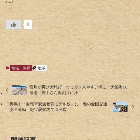
た。
0
地域
教育
地域
宮川が再び大蛇行 ウミガメ来やすい浜に 大泊海水
浴場 若山さん浜割りに汗
御浜中「自転車安全教育モデル校」に 春の全国交通
安全運動 紀宝署管内で出発式