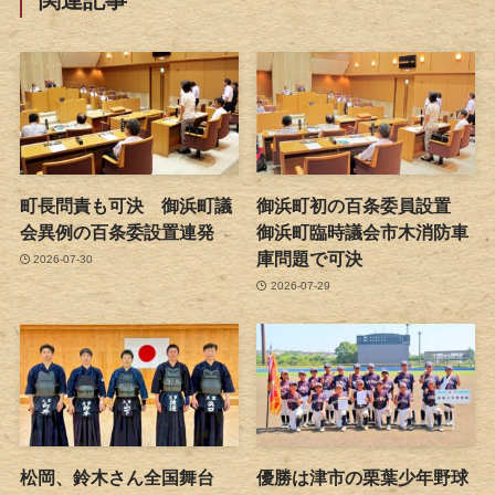
関連記事
町長問責も可決 御浜町議
御浜町初の百条委員設置
会異例の百条委設置連発
御浜町臨時議会市木消防車
庫問題で可決
2026-07-30
2026-07-29
松岡、鈴木さん全国舞台
優勝は津市の栗葉少年野球