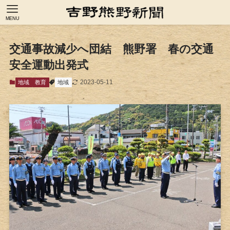
MENU
交通事故減少へ団結 熊野署 春の交通
安全運動出発式
2023-05-11
地域
教育
地域