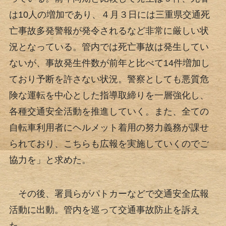
は10人の増加であり、４月３日には三重県交通死
亡事故多発警報が発令されるなど非常に厳しい状
況となっている。管内では死亡事故は発生してい
ないが、事故発生件数が前年と比べて14件増加し
ており予断を許さない状況。警察としても悪質危
険な運転を中心とした指導取締りを一層強化し、
各種交通安全活動を推進していく。また、全ての
自転車利用者にヘルメット着用の努力義務が課せ
られており、こちらも広報を実施していくのでご
協力を」と求めた。
その後、署員らがパトカーなどで交通安全広報
活動に出動。管内を巡って交通事故防止を訴え