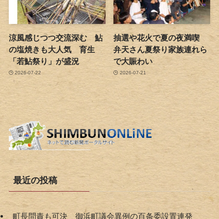
涼風感じつつ交流深む 鮎
抽選や花火で夏の夜満喫
の塩焼きも大人気 育生
弁天さん夏祭り家族連れら
「若鮎祭り」が盛況
で大賑わい
2026-07-22
2026-07-21
最近の投稿
町長問責も可決 御浜町議会異例の百条委設置連発