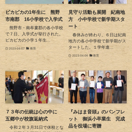
ピカピカの1年生に 熊野
見守り活動も展開 紀南地
市南郡 16小学校で入学式
方 小中学校で新学期スタ
ート
熊野市・南牟婁郡の各小学校
で７日、入学式が挙行された。
春休みが終わり、６日は紀南
ピカピカの小学１年生...
地方の各小中学校で新学期がス
タートした。１学年進...
2023-04-07
教育
2023-04-06
教育
７３年の伝統は心の中に
『みはま音頭』のパンフレ
五郷中が校旗返納式
ット 御浜小卒業生 完成
品を役場に寄贈
令和２年３月31日で休校とな