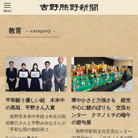
MENU
教育
– category –
平和願う優しい絵 木本中
華やかさと力強さを 鎧兜
の髙垣、平野さん入賞
中心に鯉のぼりも 交流セ
ンター クマノミチの端午
熊野市木本中学校３年生の高
の節句展
垣黎己さんと平野みゆなさんが
「平和な国の旗絵画コ...
熊野市駅前文化交流センター
で25日から、「クマノミチの端
2023-04-27
教育