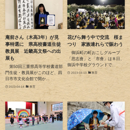
庵前さん（木高3年）が見
花びら舞う中で交流 桜ま
事特選に 県高校書道生徒
つり 家族連れらで賑わう
教員展 近畿高文祭への出
御浜町の町おこしグループ
展も
「思志會」と「市會」は８日、
御浜中学校グラウンドで...
第50回三重県高等学校書道部
門生徒・教員展がこのほど、四
2023-04-10
教育
日市市文化会館で開か...
2023-04-14
教育