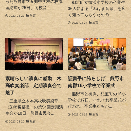
った熊野市立五郷中学校の校旗
御浜町立御浜小学校の卒業生
返納式が25日、同校音...
36人による「みはま音頭」を広
く知ってもらうための...
2023-03-27
教育
2023-03-24
教育
素晴らしい演奏に感動 木
証書手に誇らしげ 熊野市
高吹奏楽部 定期演奏会で
南郡16小学校で卒業式
魅了
熊野市と御浜、紀宝町の16小
学校で17日、それぞれ卒業式が
三重県立木本高校吹奏楽部
行われ、卒業生たちが...
（芝崎暖部長）の第54回定期演
奏会が18日、熊野市民会...
2023-03-17
教育
2023-03-20
教育