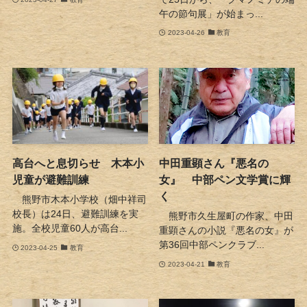
午の節句展」が始まっ...
2023-04-26
教育
高台へと息切らせ 木本小
中田重顕さん『悪名の
児童が避難訓練
女』 中部ペン文学賞に輝
く
熊野市木本小学校（畑中祥司
校長）は24日、避難訓練を実
熊野市久生屋町の作家、中田
施。全校児童60人が高台...
重顕さんの小説『悪名の女』が
第36回中部ペンクラブ...
2023-04-25
教育
2023-04-21
教育