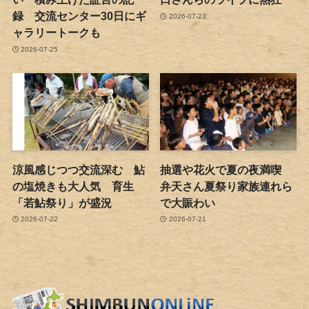
録 交流センター30日にギ
2026-07-23
ャラリートークも
2026-07-25
涼風感じつつ交流深む 鮎
抽選や花火で夏の夜満喫
の塩焼きも大人気 育生
弁天さん夏祭り家族連れら
「若鮎祭り」が盛況
で大賑わい
2026-07-22
2026-07-21