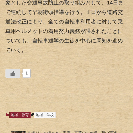
象とした交通事故防止の取り組みとして、14日ま
で連続して早朝街頭指導を行う。１日から道路交
通法改正により、全ての自転車利用者に対して乗
車用ヘルメットの着用努力義務が課されたことに
ついても、自転車通学の生徒を中心に周知を進め
ていく。
1
地域
教育
地域
学校
お参りにも続々と 玉石に真菰のしめ縄 花の窟神