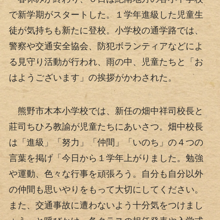
で新学期がスタートした。１学年進級した児童生
徒が気持ちも新たに登校。小学校の通学路では、
警察や交通安全協会、防犯ボランティアなどによ
る見守り活動が行われ、雨の中、児童たちと「お
はようございます」の挨拶がかわされた。
熊野市木本小学校では、新任の畑中祥司校長と
莊司ちひろ教諭が児童たちにあいさつ。畑中校長
は「進級」「努力」「仲間」「いのち」の４つの
言葉を掲げ「今日から１学年上がりました。勉強
や運動、色々な行事を頑張ろう。自分も自分以外
の仲間も思いやりをもって大切にしてください。
また、交通事故に遭わないよう十分気をつけまし