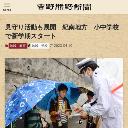
MENU
見守り活動も展開 紀南地方 小中学校
で新学期スタート
2023-04-10
地域
教育
地域
学校