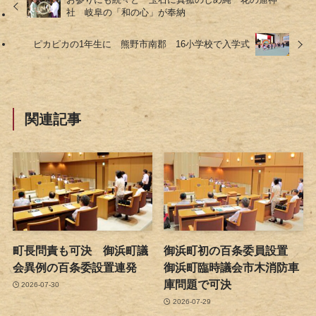
社 岐阜の「和の心」が奉納
ピカピカの1年生に 熊野市南郡 16小学校で入学式
関連記事
町長問責も可決 御浜町議
御浜町初の百条委員設置
会異例の百条委設置連発
御浜町臨時議会市木消防車
庫問題で可決
2026-07-30
2026-07-29