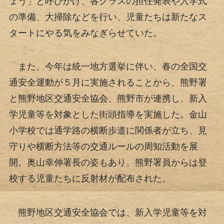
ょう」と呼びかけ、各クラスの担任発表や入学式
の準備、大掃除などを行い、児童たちは新たなス
タートにやる気をみなぎらせていた。
また、今年は統一地方選挙に伴い、春の全国交
通安全運動が５月に実施されることから、熊野署
と熊野地区交通安全協会、熊野市が連携し、新入
学児童等を対象とした街頭指導を実施した。金山
小学校では通学路の横断歩道に関係者が立ち、見
守りや横断方法等の交通ルールの周知活動を展
開。奥山幸伸署長の姿もあり、熊野署員からは登
校する児童たちに反射材が配布された。
熊野地区交通安全協会では、新入学児童等を対