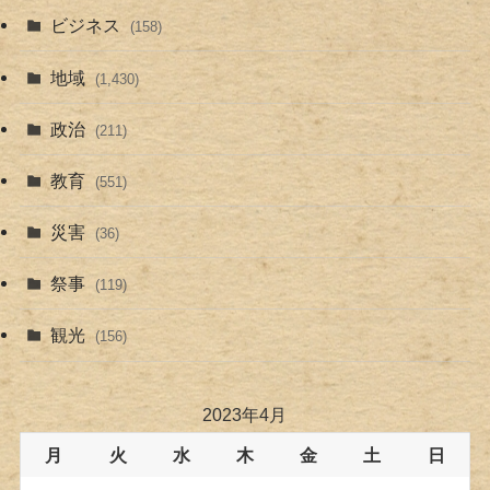
ビジネス
(158)
地域
(1,430)
政治
(211)
教育
(551)
災害
(36)
祭事
(119)
観光
(156)
2023年4月
月
火
水
木
金
土
日