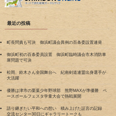
最近の投稿
町長問責も可決 御浜町議会異例の百条委設置連発
御浜町初の百条委員設置 御浜町臨時議会市木消防車
庫問題で可決
松岡、鈴木さん全国舞台へ 紀南剣道連盟出身選手が
大活躍
優勝は津市の栗葉少年野球部 熊野MAXが準優勝 ベ
ースボールフェスタ学童大会で熱戦展開
語り継ぎたい平和への想い 積み上げた証言の記録
交流センター30日にギャラリートークも