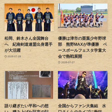
松岡、鈴木さん全国舞台
優勝は津市の栗葉少年野球
へ 紀南剣道連盟出身選手
部 熊野MAXが準優勝 ベ
が大活躍
ースボールフェスタ学童大
会で熱戦展開
2026-07-28
2026-07-27
語り継ぎたい平和への想
全国からファン大集結 水
い 積み上げた証言の記
口さんらのライブに熱狂