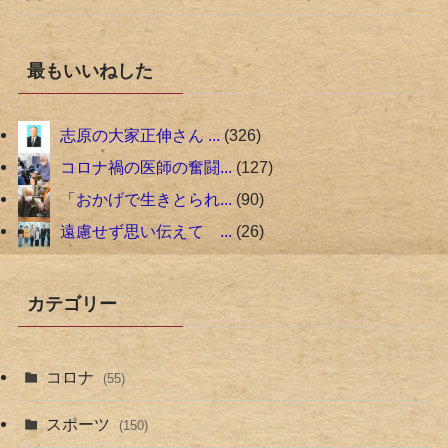
最もいいねした
志原の大家正伸さん ...
326
コロナ禍の医師の奮闘...
127
「おかげで生きとられ...
90
遠慮せず思い伝えて ...
26
カテゴリー
コロナ
(55)
スポーツ
(150)