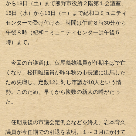
から18日（土）まで熊野市役所２階第１会議室、
15日（水）から18日（土）まで紀和コミュニティ
センターで受け付ける。時間は午前８時30分から
午後８時（紀和コミュニティセンターは午後５
時）まで。
今回の市議選は、仮屋義雄議員が任期半ばで亡
くなり、松田唯議員が昨年秋の市長選に出馬した
ため失職し、定数12に対し市議が10人という情
勢。このため、早くから複数の新人の噂がたっ
た。
任期最後の市議会定例会などを終え、岩本育久
議員が今任期での引退を表明。１～３月にかけて