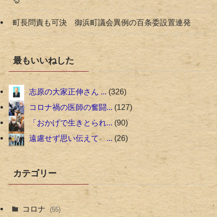
町長問責も可決 御浜町議会異例の百条委設置連発
最もいいねした
志原の大家正伸さん ...
326
コロナ禍の医師の奮闘...
127
「おかげで生きとられ...
90
遠慮せず思い伝えて ...
26
カテゴリー
コロナ
(55)