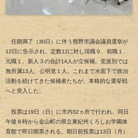
任期満了（30日）に伴う熊野市議会議員選挙が
12日に告示され、定数12に対し現職９、前職１、
元職１、新人３の合計14人が立候補。党派別では
無所属13人、公明党１人。これまで水面下で政治
活動を続けてきた候補者たちが、本格的な選挙戦
へと突入した。
投票は19日（日）に市内32ヵ所で行われ、同日
午後８時から金山町の県立東紀州くろしお学園体
育館で即日開票される。期日前投票は13日（月）