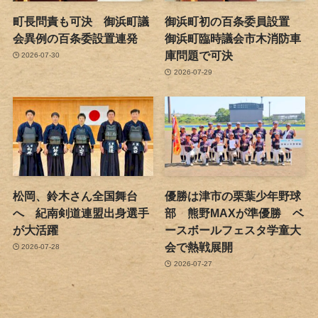
町長問責も可決 御浜町議
御浜町初の百条委員設置
会異例の百条委設置連発
御浜町臨時議会市木消防車
庫問題で可決
2026-07-30
2026-07-29
松岡、鈴木さん全国舞台
優勝は津市の栗葉少年野球
へ 紀南剣道連盟出身選手
部 熊野MAXが準優勝 ベ
が大活躍
ースボールフェスタ学童大
会で熱戦展開
2026-07-28
2026-07-27