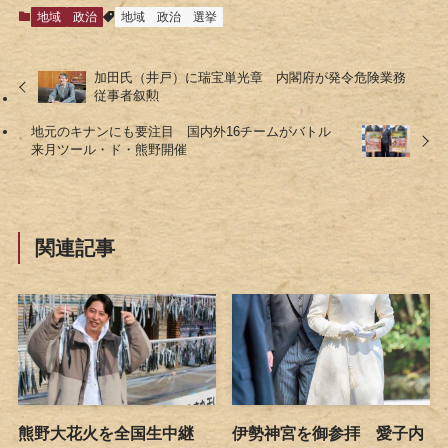
地域
政治
地域
政治
選挙
加田氏（井戸）に瑞宝単光章 内閣府が発令危険業務
従事者叙勲
地元のキナンにも要注目 国内外16チームがバトル
来月ツール・ド・熊野開催
関連記事
熊野大花火を全国生中継
伊勢神宮を御参拝 愛子内