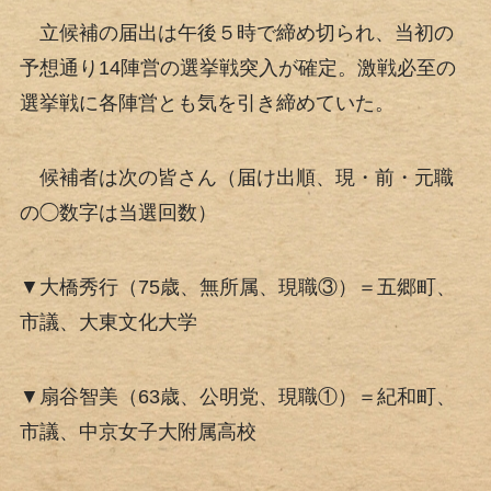
立候補の届出は午後５時で締め切られ、当初の
予想通り14陣営の選挙戦突入が確定。激戦必至の
選挙戦に各陣営とも気を引き締めていた。
候補者は次の皆さん（届け出順、現・前・元職
の◯数字は当選回数）
▼大橋秀行（75歳、無所属、現職③）＝五郷町、
市議、大東文化大学
▼扇谷智美（63歳、公明党、現職①）＝紀和町、
市議、中京女子大附属高校