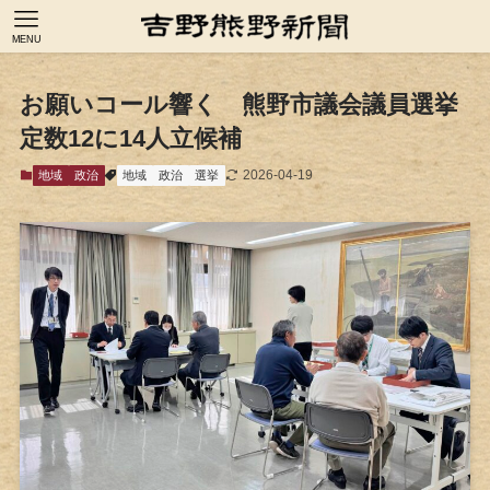
MENU
お願いコール響く 熊野市議会議員選挙
定数12に14人立候補
2026-04-19
地域
政治
地域
政治
選挙