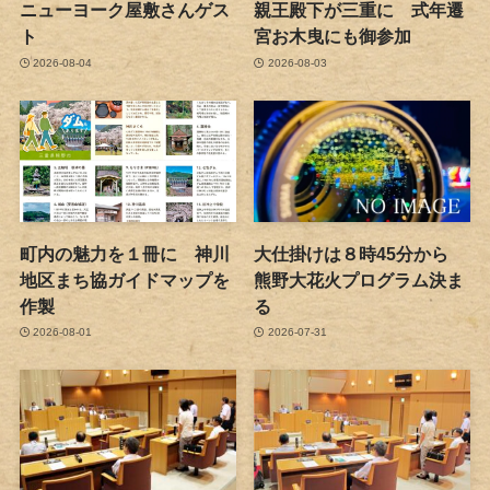
ニューヨーク屋敷さんゲス
親王殿下が三重に 式年遷
ト
宮お木曳にも御参加
2026-08-04
2026-08-03
町内の魅力を１冊に 神川
大仕掛けは８時45分から
地区まち協ガイドマップを
熊野大花火プログラム決ま
作製
る
2026-08-01
2026-07-31