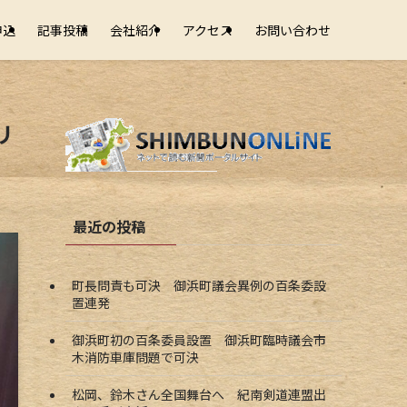
申込
記事投稿
会社紹介
アクセス
お問い合わせ
リ
最近の投稿
町長問責も可決 御浜町議会異例の百条委設
置連発
御浜町初の百条委員設置 御浜町臨時議会市
木消防車庫問題で可決
松岡、鈴木さん全国舞台へ 紀南剣道連盟出