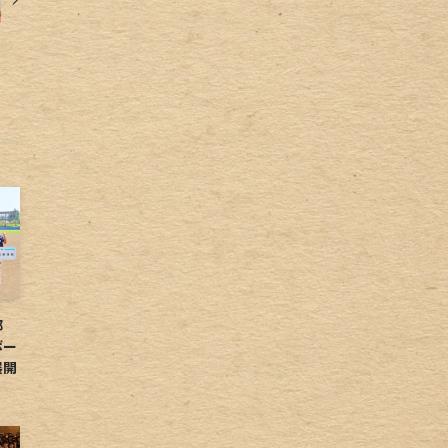
球部
ボー
展開