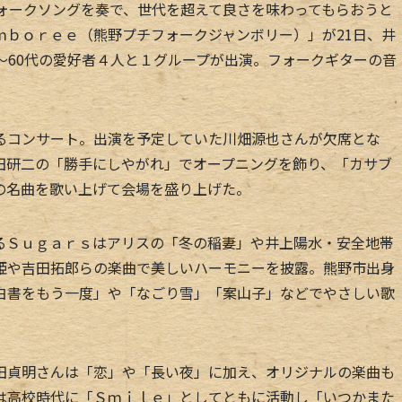
ォークソングを奏で、世代を超えて良さを味わってもらおうと
ｍｂｏｒｅｅ（熊野プチフォークジャンボリー）」が21日、井
～60代の愛好者４人と１グループが出演。フォークギターの音
コンサート。出演を予定していた川畑源也さんが欠席とな
田研二の「勝手にしやがれ」でオープニングを飾り、「カサブ
の名曲を歌い上げて会場を盛り上げた。
Ｓｕｇａｒｓはアリスの「冬の稲妻」や井上陽水・安全地帯
姫や吉田拓郎らの楽曲で美しいハーモニーを披露。熊野市出身
白書をもう一度」や「なごり雪」「案山子」などでやさしい歌
貞明さんは「恋」や「長い夜」に加え、オリジナルの楽曲も
は高校時代に「Ｓｍｉｌｅ」としてともに活動し「いつかまた