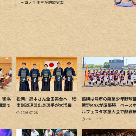
三重大１年生が地域実習
 御浜
松岡、鈴木さん全国舞台へ 紀
優勝は津市の栗葉少年野
問題で
南剣道連盟出身選手が大活躍
熊野MAXが準優勝 ベース
ルフェスタ学童大会で熱戦
2026-07-28
2026-07-27