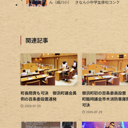
ん（成川小） きなん小中学生俳句コンク
関連記事
町長問責も可決 御浜町議会異
御浜町初の百条委員設置
例の百条委設置連発
町臨時議会市木消防車庫
可決
2026-07-30
2026-07-29