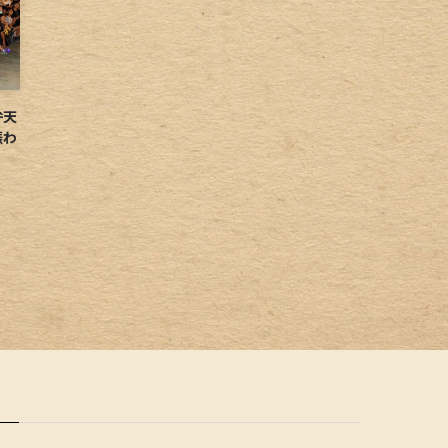
弁天
賑わ