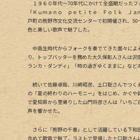
１９６０年代～70年代にかけて全盛期だったフ
「Ｋｕｍａｎｏ ｐｅｔｉｔｅ Ｆｏｌｋ Ｊａ
戸町の熊野市文化交流センターで初開催され、50
色と美しい歌声で魅了した。
中高生時代からフォークを奏でてきた面々による
り、トップバッターを務めた大久保彰人さんは沢
ランカ・ダンディ」「時の過ぎゆくままに」など
続いて佐藤卓哉、川﨑昭彦、土口聡さんでつくる
の「夏の終わりのハーモニー」をはじめ、かぐや
で愛知県から里帰りした山門将彦さんは「いちご
声を響かせた。
さらに「熊野の千春」として活躍している下和田
含めて歌声で魅了。ラストで登場した土口聡さん