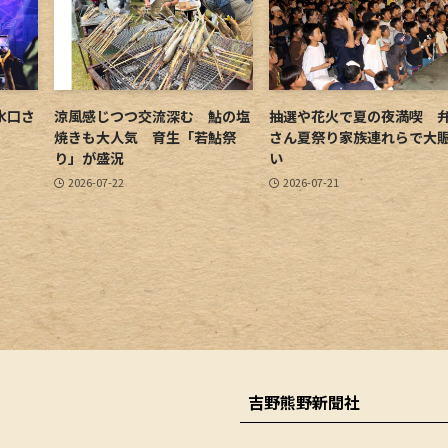
水口さ
涼風感じつつ交流深む 鮎の塩
抽選や花火で夏の夜満喫 
焼きも大人気 育生「若鮎祭
さん夏祭り家族連れらで大
り」が盛況
い
2026-07-22
2026-07-21
吉野熊野新聞社