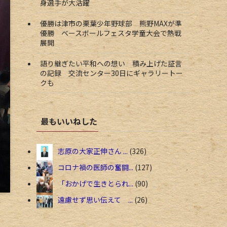
身選手が大活躍
優勝は津市の栗葉少年野球部 熊野MAXが準
優勝 ベースボールフェスタ学童大会で熱戦
展開
語り継ぎたい平和への想い 積み上げた証言
の記録 交流センター30日にギャラリートー
クも
最もいいねした
志原の大家正伸さん ...
326
コロナ禍の医師の奮闘...
127
「おかげで生きとられ...
90
遠慮せず思い伝えて ...
26