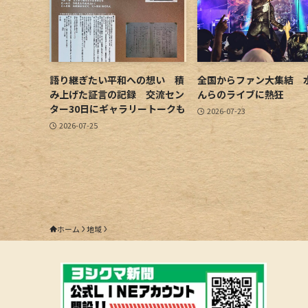
語り継ぎたい平和への想い 積
全国からファン大集結 
み上げた証言の記録 交流セン
んらのライブに熱狂
ター30日にギャラリートークも
2026-07-23
2026-07-25
ホーム
地域