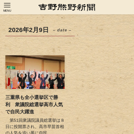
MENU
2026年2月9日
– date –
三重県も全小選挙区で勝
利 衆議院総選挙高市人気
で自民大躍進
第51回衆議院議員総選挙は８
日に投開票され、高市早苗首相
の人気を追い風に自民...