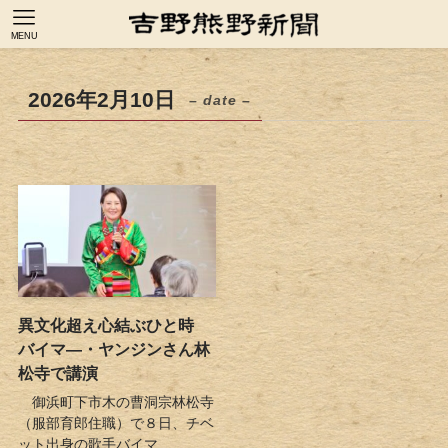
MENU
2026年2月10日
– date –
異文化超え心結ぶひと時
バイマ―・ヤンジンさん林
松寺で講演
御浜町下市木の曹洞宗林松寺
（服部育郎住職）で８日、チベ
ット出身の歌手バイマ...