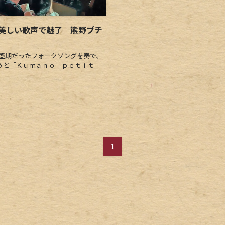
美しい歌声で魅了 熊野プチ
盛期だったフォークソングを奏で、
うと「Ｋｕｍａｎｏ ｐｅｔｉｔ
1