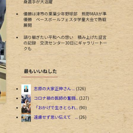
身選手が大活躍
優勝は津市の栗葉少年野球部 熊野MAXが準
優勝 ベースボールフェスタ学童大会で熱戦
展開
語り継ぎたい平和への想い 積み上げた証言
の記録 交流センター30日にギャラリートー
クも
最もいいねした
志原の大家正伸さん ...
326
コロナ禍の医師の奮闘...
127
「おかげで生きとられ...
90
遠慮せず思い伝えて ...
26