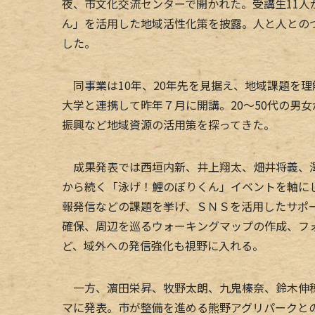
夜、市文化交流センターで開かれた。受講生11
ん」を活用した地域活性化策を披露。人と人との
した。
同事業は10年、20年先を見据え、地域課題を
大学と連携して昨年７月に開講。20～50代の男
振興など地域資源の活用策を探ってきた。
成果発表では西垣内新、井上翔太、畑井将義、澤
から続く「泳げ！鯉のぼりくん」イベントを軸に
報発信などの課題を挙げ、ＳＮＳを活用したサポ
確保、周辺を巡るウォーキングマップの作成、フ
ど、域外への発信強化も視野に入れる。
一方、濵田栄昇、牧野太朗、九鬼榛奈、鈴木伸穂
マに発表。市が整備を進める熊野アグリパークと