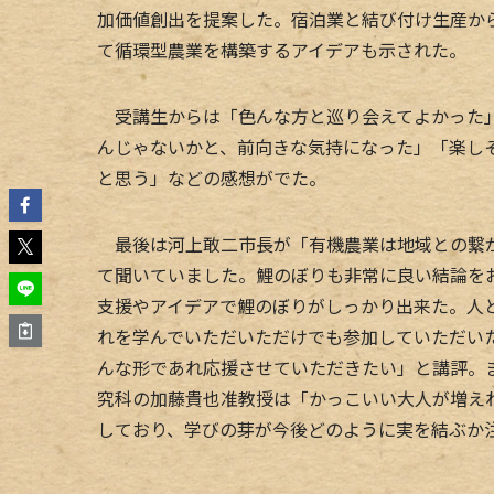
加価値創出を提案した。宿泊業と結び付け生産か
て循環型農業を構築するアイデアも示された。
受講生からは「色んな方と巡り会えてよかった」
んじゃないかと、前向きな気持になった」「楽し
と思う」などの感想がでた。
最後は河上敢二市長が「有機農業は地域との繋が
て聞いていました。鯉のぼりも非常に良い結論を
支援やアイデアで鯉のぼりがしっかり出来た。人
れを学んでいただいただけでも参加していただい
んな形であれ応援させていただきたい」と講評。
究科の加藤貴也准教授は「かっこいい大人が増え
しており、学びの芽が今後どのように実を結ぶか