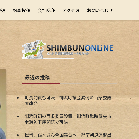
申込
記事投稿
会社紹介
アクセス
お問い合わせ
最近の投稿
町長問責も可決 御浜町議会異例の百条委設
置連発
御浜町初の百条委員設置 御浜町臨時議会市
木消防車庫問題で可決
松岡、鈴木さん全国舞台へ 紀南剣道連盟出