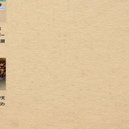
球部
ボー
展開
弁天
賑わ