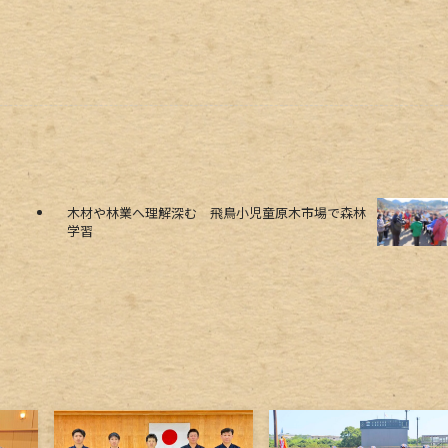
木材や林業へ理解深む 飛鳥小児童原木市場で森林
学習