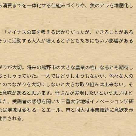
ら消費までを一体化する仕組みづくりや、魚のアラを堆肥化し
「マイナスの事を考えるばかりだったが、できることがある
そうに活動する大人が増えると子どもたちにもいい影響がある
りが大切。将来の熊野市の大きな農業の柱になるとも期待し
おっしゃっていた。一人ではどうしようもないが、色々な人の
とのつながりを大切にしないと大きな取り組みは出来ない。そ
た意味があると思います。皆さんが実現したいという思いはど
また、受講者の感想を聞いた三重大学地域イノベーション学研
れば地域は変わる」とエール。市と同大は事業継続に意欲を示
注目される。