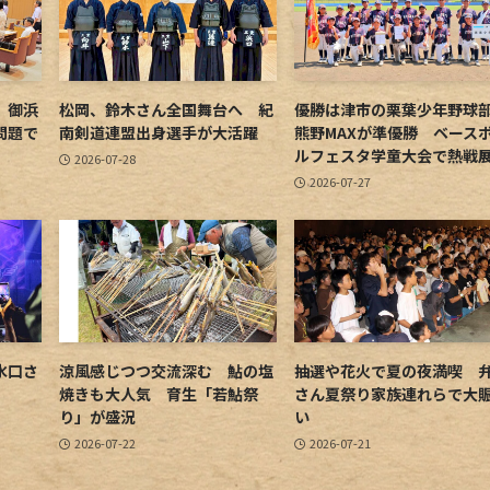
 御浜
松岡、鈴木さん全国舞台へ 紀
優勝は津市の栗葉少年野
問題で
南剣道連盟出身選手が大活躍
熊野MAXが準優勝 ベース
ルフェスタ学童大会で熱戦
2026-07-28
2026-07-27
水口さ
涼風感じつつ交流深む 鮎の塩
抽選や花火で夏の夜満喫 
焼きも大人気 育生「若鮎祭
さん夏祭り家族連れらで大
り」が盛況
い
2026-07-22
2026-07-21