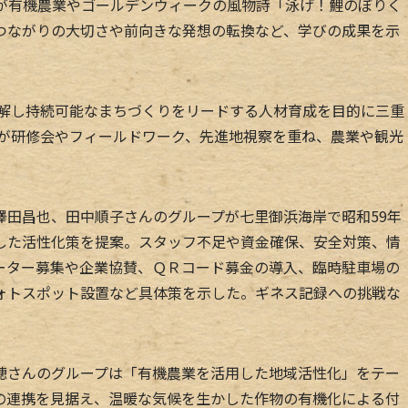
人が有機農業やゴールデンウィークの風物詩「泳げ！鯉のぼりく
つながりの大切さや前向きな発想の転換など、学びの成果を示
理解し持続可能なまちづくりをリードする人材育成を目的に三重
女が研修会やフィールドワーク、先進地視察を重ね、農業や観光
田昌也、田中順子さんのグループが七里御浜海岸で昭和59年
した活性化策を提案。スタッフ不足や資金確保、安全対策、情
ーター募集や企業協賛、ＱＲコード募金の導入、臨時駐車場の
ォトスポット設置など具体策を示した。ギネス記録への挑戦な
さんのグループは「有機農業を活用した地域活性化」をテー
の連携を見据え、温暖な気候を生かした作物の有機化による付