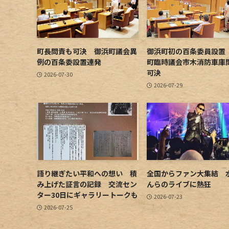
町長問責も可決 御浜町議会異
御浜町初の百条委員設置
例の百条委設置連発
町臨時議会市木消防車庫
可決
2026-07-30
2026-07-29
語り継ぎたい平和への想い 積
全国からファン大集結 
み上げた証言の記録 交流セン
んらのライブに熱狂
ター30日にギャラリートークも
2026-07-23
2026-07-25