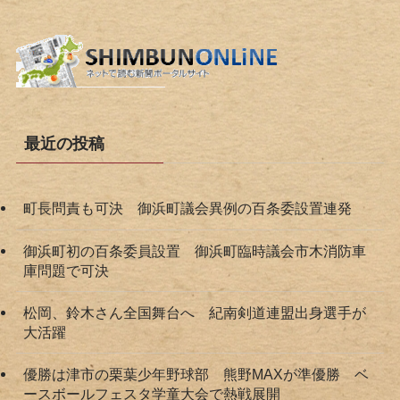
最近の投稿
町長問責も可決 御浜町議会異例の百条委設置連発
御浜町初の百条委員設置 御浜町臨時議会市木消防車
庫問題で可決
松岡、鈴木さん全国舞台へ 紀南剣道連盟出身選手が
大活躍
優勝は津市の栗葉少年野球部 熊野MAXが準優勝 ベ
ースボールフェスタ学童大会で熱戦展開