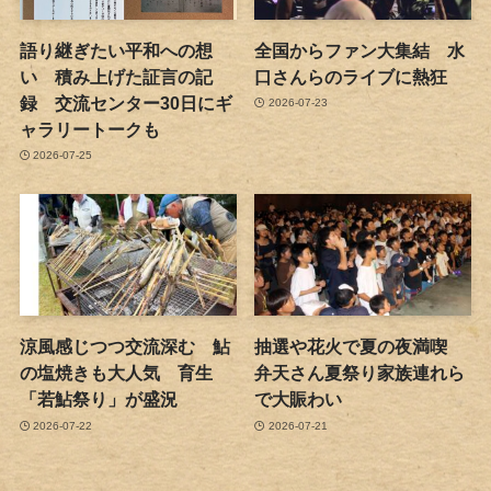
語り継ぎたい平和への想
全国からファン大集結 水
い 積み上げた証言の記
口さんらのライブに熱狂
録 交流センター30日にギ
2026-07-23
ャラリートークも
2026-07-25
涼風感じつつ交流深む 鮎
抽選や花火で夏の夜満喫
の塩焼きも大人気 育生
弁天さん夏祭り家族連れら
「若鮎祭り」が盛況
で大賑わい
2026-07-22
2026-07-21