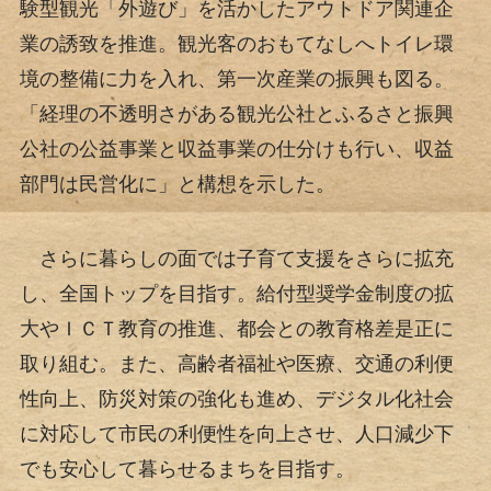
験型観光「外遊び」を活かしたアウトドア関連企
業の誘致を推進。観光客のおもてなしへトイレ環
境の整備に力を入れ、第一次産業の振興も図る。
「経理の不透明さがある観光公社とふるさと振興
公社の公益事業と収益事業の仕分けも行い、収益
部門は民営化に」と構想を示した。
さらに暮らしの面では子育て支援をさらに拡充
し、全国トップを目指す。給付型奨学金制度の拡
大やＩＣＴ教育の推進、都会との教育格差是正に
取り組む。また、高齢者福祉や医療、交通の利便
性向上、防災対策の強化も進め、デジタル化社会
に対応して市民の利便性を向上させ、人口減少下
でも安心して暮らせるまちを目指す。