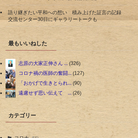
語り継ぎたい平和への想い 積み上げた証言の記録
交流センター30日にギャラリートークも
最もいいねした
志原の大家正伸さん ...
326
コロナ禍の医師の奮闘...
127
「おかげで生きとられ...
90
遠慮せず思い伝えて ...
26
カテゴリー
コロナ