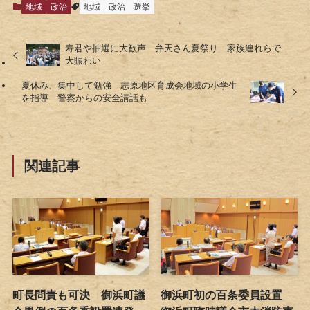
地域
政治
地域
政治
選挙
寿君や抽選に大歓声 弁天さん夏祭り 家族連れらで
大賑わい
夏休み、集中して勉強 志原地区育成会地域の小学生
を指導 警察からの安全講話も
関連記事
町長問責も可決 御浜町議
御浜町初の百条委員設置