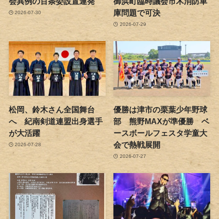
会異例の百条委設置連発
御浜町臨時議会市木消防車
庫問題で可決
2026-07-30
2026-07-29
松岡、鈴木さん全国舞台
優勝は津市の栗葉少年野球
へ 紀南剣道連盟出身選手
部 熊野MAXが準優勝 ベ
が大活躍
ースボールフェスタ学童大
会で熱戦展開
2026-07-28
2026-07-27