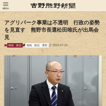
MENU
アグリパーク事業は不透明 行政の姿勢
を見直す 熊野市長選松田唯氏が出馬会
見
2025-07-26
地域
政治
地域
政治
選挙