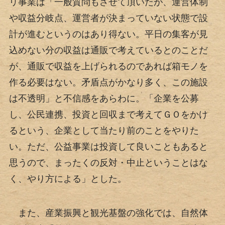
リ事業は「一般質問もさせて頂いたが、運営体制
や収益分岐点、運営者が決まっていない状態で設
計が進むというのはあり得ない。平日の集客が見
込めない分の収益は通販で考えているとのことだ
が、通販で収益を上げられるのであれば箱モノを
作る必要はない。矛盾点がかなり多く、この施設
は不透明」と不信感をあらわに。「企業を公募
し、公民連携、投資と回収まで考えてＧＯをかけ
るという、企業として当たり前のことをやりた
い。ただ、公益事業は投資して良いこともあると
思うので、まったくの反対・中止ということはな
く、やり方による」とした。
また、産業振興と観光基盤の強化では、自然体