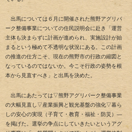
出馬については６月に開催された熊野アグリパ
ーク整備事業についての住民説明会に赴き「運営
主体も決まらずに計画が進められ、実施設計が始
まるという極めて不透明な状況にある。この計画
の推進の仕方こそ、現在の熊野市の行政の縮図と
なっているのではないか。今こそ行政の姿勢を根
本から見直すべき」と出馬を決めた。
出馬にあたっては▽熊野アグリパーク整備事業
の大幅見直し▽産業振興と観光基盤の強化▽暮ら
しの安心の実現（子育て・教育・福祉・防災）―
を掲げた。選挙の争点にしていきたいというアグ