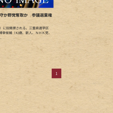
死守か野党奪取か 参議選棄権
日）に投開票される。三重県選挙区
博幸候補（42歳、新人、ＮＨＫ党、
.
1