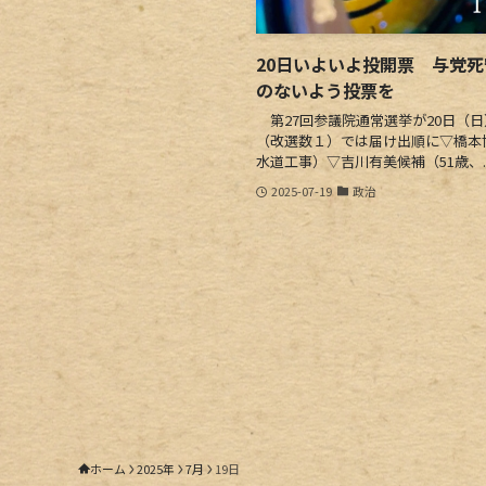
20日いよいよ投開票 与党
のないよう投票を
第27回参議院通常選挙が20日（
（改選数１）では届け出順に▽橋本
水道工事）▽吉川有美候補（51歳、..
2025-07-19
政治
ホーム
2025年
7月
19日