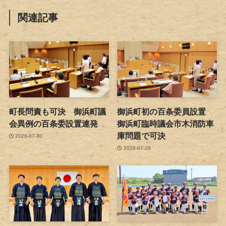
関連記事
町長問責も可決 御浜町議
御浜町初の百条委員設置
会異例の百条委設置連発
御浜町臨時議会市木消防車
庫問題で可決
2026-07-30
2026-07-29