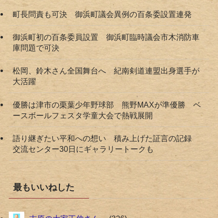
町長問責も可決 御浜町議会異例の百条委設置連発
御浜町初の百条委員設置 御浜町臨時議会市木消防車
庫問題で可決
松岡、鈴木さん全国舞台へ 紀南剣道連盟出身選手が
大活躍
優勝は津市の栗葉少年野球部 熊野MAXが準優勝 ベ
ースボールフェスタ学童大会で熱戦展開
語り継ぎたい平和への想い 積み上げた証言の記録
交流センター30日にギャラリートークも
最もいいねした