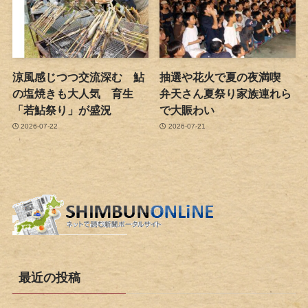
涼風感じつつ交流深む 鮎
抽選や花火で夏の夜満喫
の塩焼きも大人気 育生
弁天さん夏祭り家族連れら
「若鮎祭り」が盛況
で大賑わい
2026-07-22
2026-07-21
最近の投稿