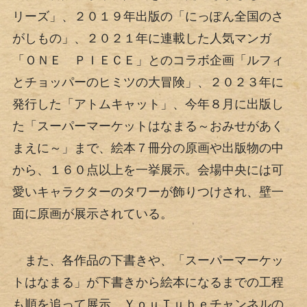
リーズ」、２０１９年出版の「にっぽん全国のさ
がしもの」、２０２１年に連載した人気マンガ
「ＯＮＥ ＰＩＥＣＥ」とのコラボ企画「ルフィ
とチョッパーのヒミツの大冒険」、２０２３年に
発行した「アトムキャット」、今年８月に出版し
た「スーパーマーケットはなまる～おみせがあく
まえに～」まで、絵本７冊分の原画や出版物の中
から、１６０点以上を一挙展示。会場中央には可
愛いキャラクターのタワーが飾りつけされ、壁一
面に原画が展示されている。
また、各作品の下書きや、「スーパーマーケッ
トはなまる」が下書きから絵本になるまでの工程
も順を追って展示。ＹｏｕＴｕｂｅチャンネルの