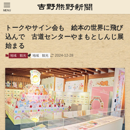
MENU
トークやサイン会も 絵本の世界に飛び
込んで 古道センターやまもとしんじ展
始まる
2024-12-28
地域
観光
地域
観光