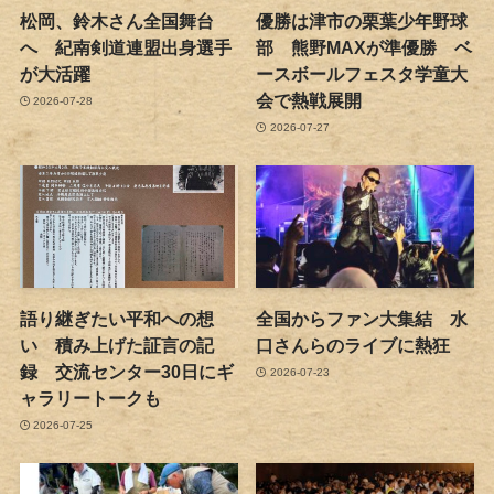
松岡、鈴木さん全国舞台
優勝は津市の栗葉少年野球
へ 紀南剣道連盟出身選手
部 熊野MAXが準優勝 ベ
が大活躍
ースボールフェスタ学童大
会で熱戦展開
2026-07-28
2026-07-27
語り継ぎたい平和への想
全国からファン大集結 水
い 積み上げた証言の記
口さんらのライブに熱狂
録 交流センター30日にギ
2026-07-23
ャラリートークも
2026-07-25