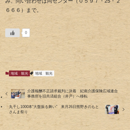
み、問い合わせは同センター（０５９７・25・２
６６６）まで。
0
地域
観光
地域
観光
介護報酬不正請求裁判に決着 紀南介護保険広域連合
事務所を旧共済組合（井戸）へ移転
丸干し1000本“大盤振る舞い” 来月26日熊野きのもと
さんま祭り