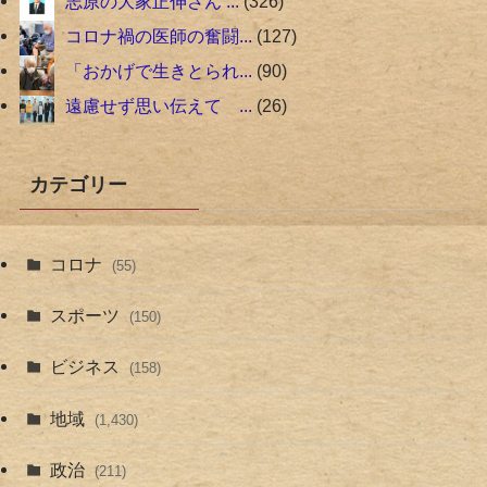
志原の大家正伸さん ...
326
コロナ禍の医師の奮闘...
127
「おかげで生きとられ...
90
遠慮せず思い伝えて ...
26
カテゴリー
コロナ
(55)
スポーツ
(150)
ビジネス
(158)
地域
(1,430)
政治
(211)