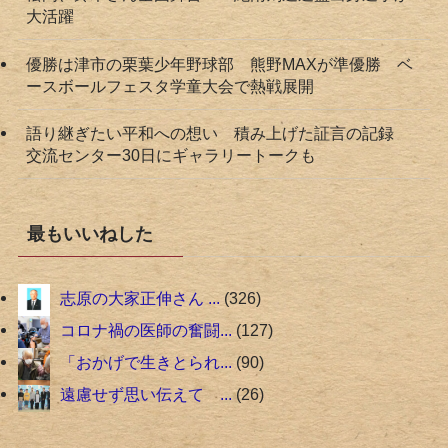
大活躍
優勝は津市の栗葉少年野球部 熊野MAXが準優勝 ベ
ースボールフェスタ学童大会で熱戦展開
語り継ぎたい平和への想い 積み上げた証言の記録
交流センター30日にギャラリートークも
最もいいねした
志原の大家正伸さん ...
326
コロナ禍の医師の奮闘...
127
「おかげで生きとられ...
90
遠慮せず思い伝えて ...
26