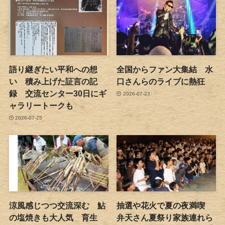
語り継ぎたい平和への想
全国からファン大集結 水
い 積み上げた証言の記
口さんらのライブに熱狂
録 交流センター30日にギ
2026-07-23
ャラリートークも
2026-07-25
涼風感じつつ交流深む 鮎
抽選や花火で夏の夜満喫
の塩焼きも大人気 育生
弁天さん夏祭り家族連れら