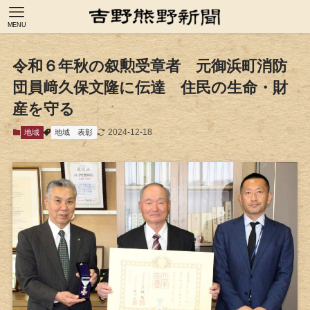
MENU
令和６年秋の叙勲受章者 元御浜町消防
団員﨑久保文隆に伝達 住民の生命・財
産を守る
2024-12-18
地域
地域
表彰