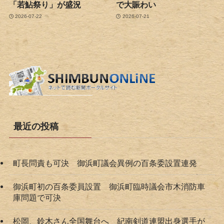
「若鮎祭り」が盛況
で大賑わい
2026-07-22
2026-07-21
最近の投稿
町長問責も可決 御浜町議会異例の百条委設置連発
御浜町初の百条委員設置 御浜町臨時議会市木消防車
庫問題で可決
松岡、鈴木さん全国舞台へ 紀南剣道連盟出身選手が