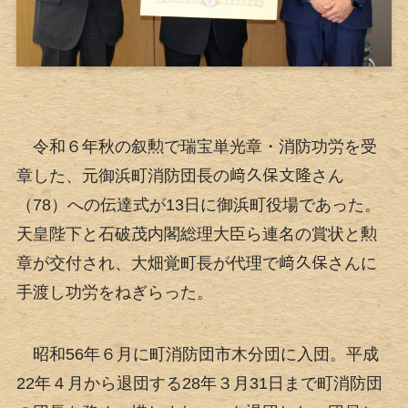
令和６年秋の叙勲で瑞宝単光章・消防功労を受
章した、元御浜町消防団長の﨑久保文隆さん
（78）への伝達式が13日に御浜町役場であった。
天皇陛下と石破茂内閣総理大臣ら連名の賞状と勲
章が交付され、大畑覚町長が代理で﨑久保さんに
手渡し功労をねぎらった。
昭和56年６月に町消防団市木分団に入団。平成
22年４月から退団する28年３月31日まで町消防団