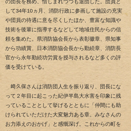
の団長を務め、惜しまれつつも退団した。団員と
して34年10ヵ月、消防行政に参画して施設の充実
や団員の待遇に意を尽くしたほか、豊富な知識や
技術を後輩に指導するなどして地域住民からの信
頼を集めた。県消防協会長から表彰徽章、県知事
から功績賞、日本消防協会長から勤続章、消防長
官から永年勤続功労賞を授与されるなど多くの評
価を受けている。
﨑久保さんは消防団人生を振り返り、団長にな
って２年目に起こった紀伊半島大水害を印象に残
っていることとして挙げるとともに「仲間にも助
けられていただけた大変魅力ある章。みなさんの
お力添えのおかげ」と感慨深げ。これからの町を