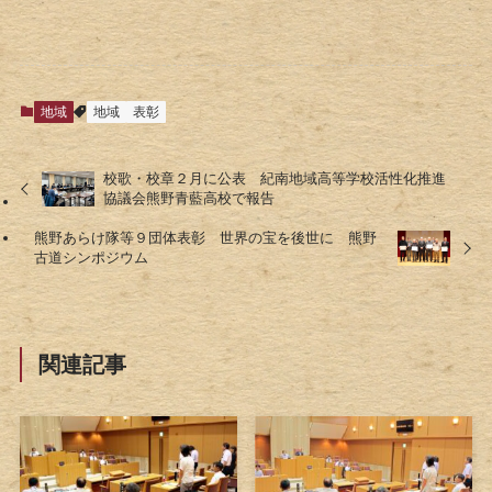
地域
地域
表彰
校歌・校章２月に公表 紀南地域高等学校活性化推進
協議会熊野青藍高校で報告
熊野あらけ隊等９団体表彰 世界の宝を後世に 熊野
古道シンポジウム
関連記事