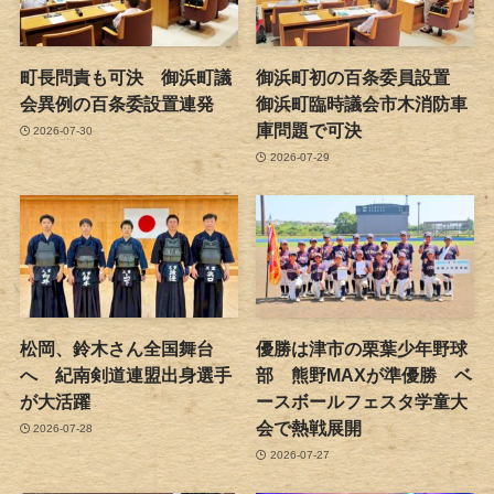
町長問責も可決 御浜町議
御浜町初の百条委員設置
会異例の百条委設置連発
御浜町臨時議会市木消防車
庫問題で可決
2026-07-30
2026-07-29
松岡、鈴木さん全国舞台
優勝は津市の栗葉少年野球
へ 紀南剣道連盟出身選手
部 熊野MAXが準優勝 ベ
が大活躍
ースボールフェスタ学童大
会で熱戦展開
2026-07-28
2026-07-27