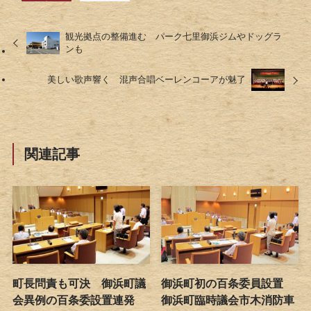
観光拠点の整備進む パーク七里御浜ジムやドッグラ
ンも
美しい歌声響く 混声合唱ベーレンコーアが魅了
関連記事
町長問責も可決 御浜町議
御浜町初の百条委員設置
会異例の百条委設置連発
御浜町臨時議会市木消防車