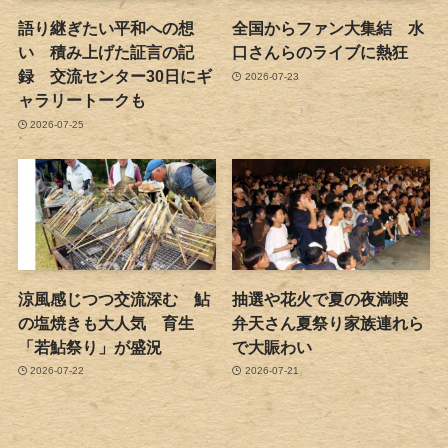
語り継ぎたい平和への想
全国からファン大集結 水
い 積み上げた証言の記
口さんらのライブに熱狂
録 交流センター30日にギ
2026-07-23
ャラリートークも
2026-07-25
涼風感じつつ交流深む 鮎
抽選や花火で夏の夜満喫
の塩焼きも大人気 育生
弁天さん夏祭り家族連れら
「若鮎祭り」が盛況
で大賑わい
2026-07-22
2026-07-21