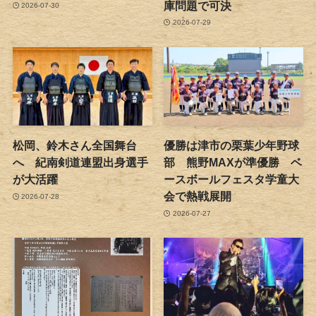
庫問題で可決
2026-07-30
2026-07-29
松岡、鈴木さん全国舞台
優勝は津市の栗葉少年野球
へ 紀南剣道連盟出身選手
部 熊野MAXが準優勝 ベ
が大活躍
ースボールフェスタ学童大
会で熱戦展開
2026-07-28
2026-07-27