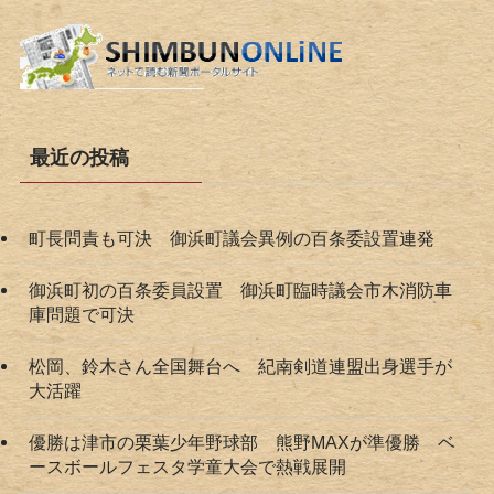
最近の投稿
町長問責も可決 御浜町議会異例の百条委設置連発
御浜町初の百条委員設置 御浜町臨時議会市木消防車
庫問題で可決
松岡、鈴木さん全国舞台へ 紀南剣道連盟出身選手が
大活躍
優勝は津市の栗葉少年野球部 熊野MAXが準優勝 ベ
ースボールフェスタ学童大会で熱戦展開