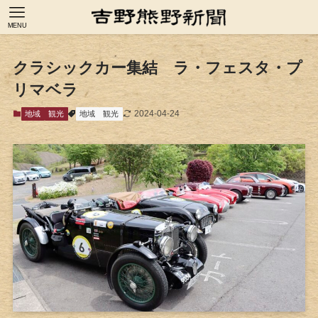
MENU
クラシックカー集結 ラ・フェスタ・プ
リマベラ
2024-04-24
地域
観光
地域
観光