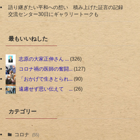
語り継ぎたい平和への想い 積み上げた証言の記録
交流センター30日にギャラリートークも
最もいいねした
志原の大家正伸さん ...
326
コロナ禍の医師の奮闘...
127
「おかげで生きとられ...
90
遠慮せず思い伝えて ...
26
カテゴリー
コロナ
(55)