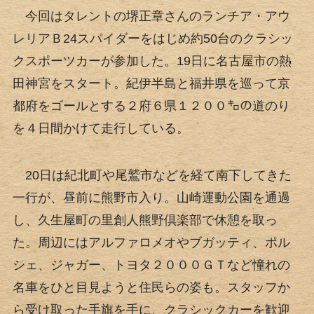
今回はタレントの堺正章さんのランチア・アウ
レリアＢ24スパイダーをはじめ約50台のクラシッ
クスポーツカーが参加した。19日に名古屋市の熱
田神宮をスタート。紀伊半島と福井県を巡って京
都府をゴールとする２府６県１２００㌔の道のり
を４日間かけて走行している。
20日は紀北町や尾鷲市などを経て南下してきた
一行が、昼前に熊野市入り。山崎運動公園を通過
し、久生屋町の里創人熊野倶楽部で休憩を取っ
た。周辺にはアルファロメオやブガッティ、ポル
シェ、ジャガー、トヨタ２０００ＧＴなど憧れの
名車をひと目見ようと住民らの姿も。スタッフか
ら受け取った手旗を手に、クラシックカーを歓迎