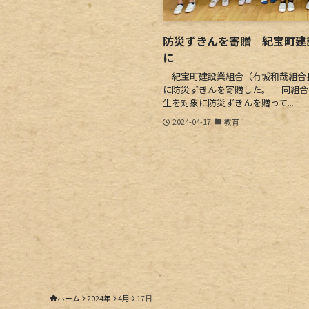
防災ずきんを寄贈 紀宝町建
に
紀宝町建設業組合（有城和哉組合長
に防災ずきんを寄贈した。 同組合
生を対象に防災ずきんを贈って...
2024-04-17
教育
ホーム
2024年
4月
17日