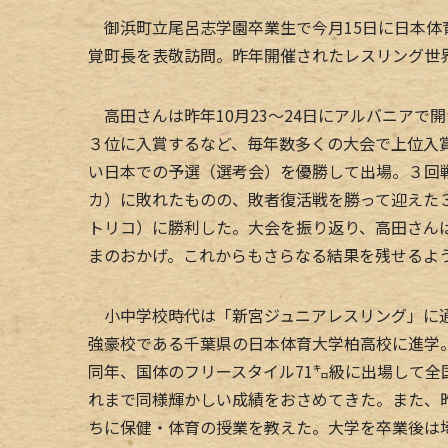
御浜町立尾呂志学園卒業生で今月15日に日本体
覚町長を表敬訪問。昨年開催されたレスリング世
高田さんは昨年10月23～24日にアルバニアで開
３位に入賞するなど、毎年数多くの大会で上位入
い日本での予選（選考会）を優勝して出場。３回
カ）に敗れたものの、敗者復活戦を勝って迎えた
トリコ）に勝利した。大会を振り返り、高田さん
まのおかげ。これからもさらなる結果を残せるよ
小中学校時代は「新宮ジュニアレスリング」に通
強豪校である千葉県の日本体育大学柏高校に進学
同年、国体のフリースタイル71㌔級に出場して
れまで同様輝かしい成績をおさめてきた。また、
ちに保健・体育の授業を教えた。大学を卒業後は