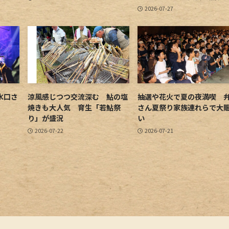
2026-07-27
水口さ
涼風感じつつ交流深む 鮎の塩
抽選や花火で夏の夜満喫 
焼きも大人気 育生「若鮎祭
さん夏祭り家族連れらで大
り」が盛況
い
2026-07-22
2026-07-21