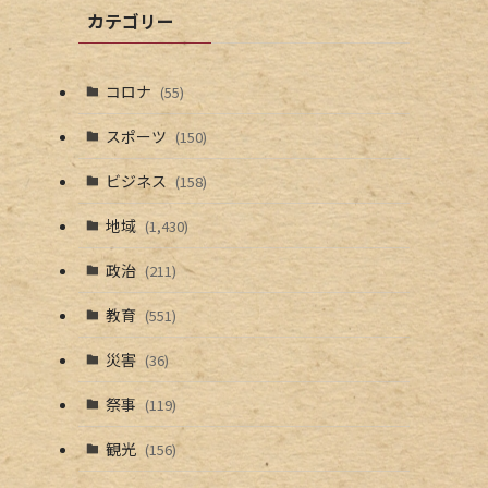
カテゴリー
コロナ
(55)
で
スポーツ
(150)
ビジネス
(158)
地域
(1,430)
政治
(211)
教育
(551)
災害
(36)
祭事
(119)
観光
(156)