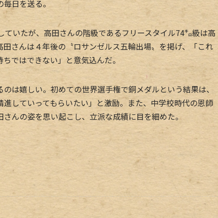
の毎日を送る。
していたが、高田さんの階級であるフリースタイル74㌔級は高
高田さんは４年後の〝ロサンゼルス五輪出場〟を掲げ、「これ
持ちではできない」と意気込んだ。
のは嬉しい。初めての世界選手権で銅メダルという結果は、
精進していってもらいたい」と激励。また、中学校時代の恩師
田さんの姿を思い起こし、立派な成績に目を細めた。