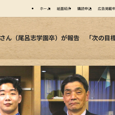
ホーム
紙面紹介
購読申込
広告掲載
煕さん（尾呂志学園卒）が報告 「次の目