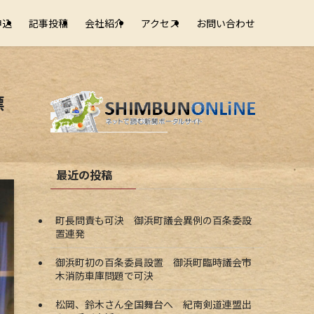
申込
記事投稿
会社紹介
アクセス
お問い合わせ
標
最近の投稿
町長問責も可決 御浜町議会異例の百条委設
置連発
御浜町初の百条委員設置 御浜町臨時議会市
木消防車庫問題で可決
松岡、鈴木さん全国舞台へ 紀南剣道連盟出