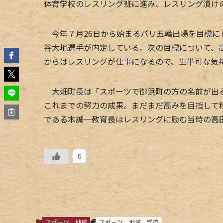
体育学校のレスリング班に進み、レスリング漬け
今年７月26日から始まるパリ五輪出場を目標に
谷大地選手が内定している。次の目標について、
からはレスリングが仕事になるので、生半可な気
大畑町長は「スポーツで御浜町の方の名前が出る
これまでの努力の成果。まだまだ高みを目指して
である本誠一教育長はレスリングに励む当時の高
0
スポーツ
地域
スポーツ
地域
学校