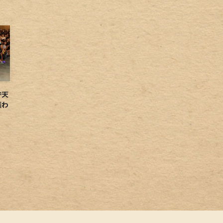
弁天
賑わ