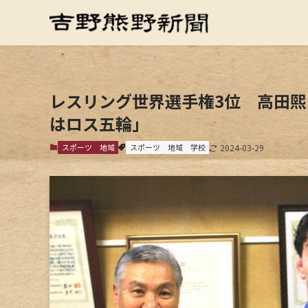
レスリング世界選手権3位 高田
はロス五輪」
スポーツ
地域
スポーツ
地域
学校
2024-03-29