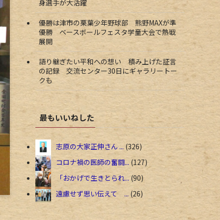
身選手が大活躍
優勝は津市の栗葉少年野球部 熊野MAXが準
優勝 ベースボールフェスタ学童大会で熱戦
展開
語り継ぎたい平和への想い 積み上げた証言
の記録 交流センター30日にギャラリートー
クも
最もいいねした
志原の大家正伸さん ...
326
コロナ禍の医師の奮闘...
127
「おかげで生きとられ...
90
遠慮せず思い伝えて ...
26