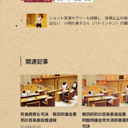
ショット実演やラリーも体験し 目標以上の結
出ない 小椋久美子さん（バドミントン）が講
関連記事
町長問責も可決 御浜町議会異
御浜町初の百条委員設置
例の百条委設置連発
町臨時議会市木消防車庫
可決
2026-07-30