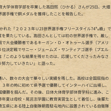
育大学体育学部を卒業した高田煕（ひかる）さんが25日、大畑
界選手権で銅メダルを獲得したことを報告した。
かれた「２０２３年Ｕ23世界選手権フリースタイル74㌔級」
賞を果たしている。高田さんとしては初の世界選手権で、厳し
戦で大会優勝者であるキーガン・Ｄ・オトゥール選手（アメリ
３位決定戦でサニー・ジェームズ・サンティアゴ選手（プエル
は「このような結果を残せたのは、応援してくださったみなさ
う努力していきたい」と語った。
い、数々の大会で華々しい実績を残した。高校は全国屈指の
。３年の時に初めて県予選で優勝してインターハイに出場し、
全国優勝を掴んだ。その後、日体大体育学部体育学科に進み、こ
昨年夏は母校・尾呂志学園に教育実習生として着任し、後輩た
埼玉県にある陸上自衛隊朝霞駐屯地内に設置されている自衛隊