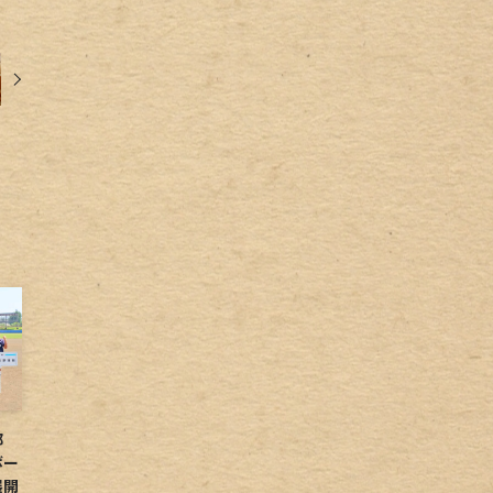
球部
ボー
展開