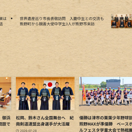
果は
世界遺産巡り市長表敬訪問 入鹿中生との交流も
話
熊野町から親善大使中学生3人が熊野市来訪
 御浜
松岡、鈴木さん全国舞台へ 紀
優勝は津市の栗葉少年野
問題で
南剣道連盟出身選手が大活躍
熊野MAXが準優勝 ベース
ルフェスタ学童大会で熱戦
2026-07-28