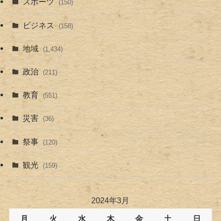
スポーツ
(150)
ビジネス
(158)
地域
(1,434)
政治
(211)
教育
(551)
災害
(36)
祭事
(120)
観光
(159)
2024年3月
月
火
水
木
金
土
日