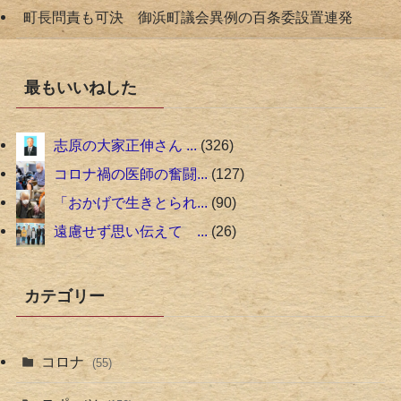
町長問責も可決 御浜町議会異例の百条委設置連発
最もいいねした
志原の大家正伸さん ...
326
コロナ禍の医師の奮闘...
127
「おかげで生きとられ...
90
遠慮せず思い伝えて ...
26
カテゴリー
コロナ
(55)