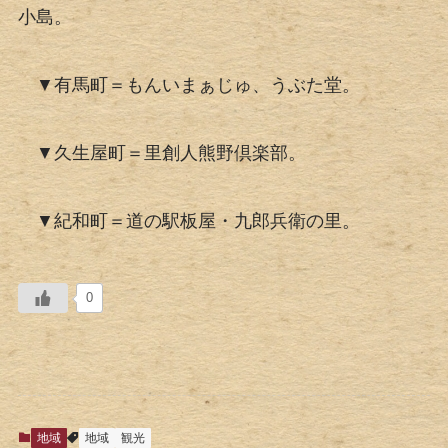
小島。
▼有馬町＝もんいまぁじゅ、うぶた堂。
▼久生屋町＝里創人熊野倶楽部。
▼紀和町＝道の駅板屋・九郎兵衛の里。
0
地域
地域
観光