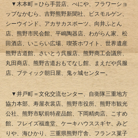
▼木本町＝ひら手芸店、べにや、フラワーショ
ップなかむら、吉野熊野新聞社、ビスモルゲン、
シーウインド、アカサカスポーツ、向井ふとん
店、熊野市民会館、平嶋陶器店、わがらん家、松
田酒店、いこらい広場、喫茶ホワイト、世界遺産
熊野古道館、さいとう呉服店、熊野商工会議所、
丸田商店、熊野古道おもてなし館、まえだや呉服
店、ブティック朝日屋、鬼ヶ城センター。
▼井戸町＝文化交流センター、自衛隊三重地方
協力本部、寿屋衣裳店、熊野市役所、熊野市観光
公社、熊野市駅前特産品館、下岡精肉店、こすめ
館、フレイズ福進堂、ケーキハウススギヤ、みど
りや、海ひかり、三重県熊野庁舎、フランス菓子