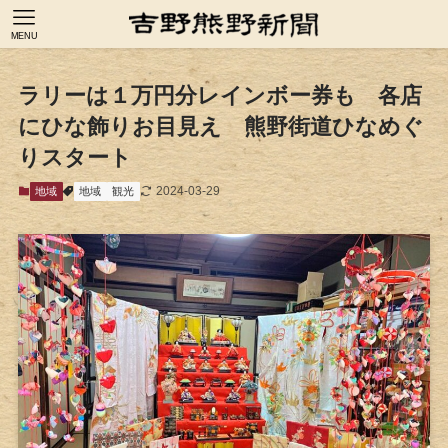
MENU
ラリーは１万円分レインボー券も 各店
にひな飾りお目見え 熊野街道ひなめぐ
りスタート
2024-03-29
地域
地域
観光