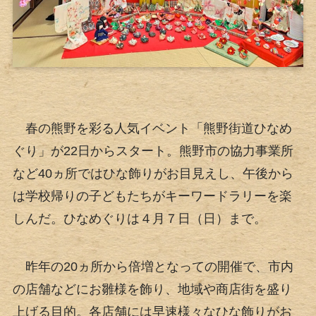
春の熊野を彩る人気イベント「熊野街道ひなめ
ぐり」が22日からスタート。熊野市の協力事業所
など40ヵ所ではひな飾りがお目見えし、午後から
は学校帰りの子どもたちがキーワードラリーを楽
しんだ。ひなめぐりは４月７日（日）まで。
昨年の20ヵ所から倍増となっての開催で、市内
の店舗などにお雛様を飾り、地域や商店街を盛り
上げる目的。各店舗には早速様々なひな飾りがお