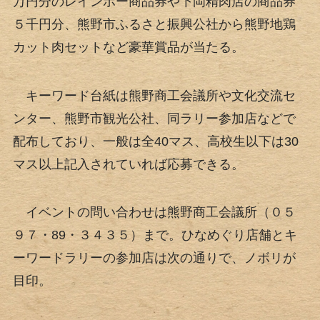
万円分のレインボー商品券や下岡精肉店の商品券
５千円分、熊野市ふるさと振興公社から熊野地鶏
カット肉セットなど豪華賞品が当たる。
キーワード台紙は熊野商工会議所や文化交流セ
ンター、熊野市観光公社、同ラリー参加店などで
配布しており、一般は全40マス、高校生以下は30
マス以上記入されていれば応募できる。
イベントの問い合わせは熊野商工会議所（０５
９７・89・３４３５）まで。ひなめぐり店舗とキ
ーワードラリーの参加店は次の通りで、ノボリが
目印。