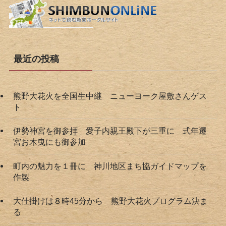
最近の投稿
熊野大花火を全国生中継 ニューヨーク屋敷さんゲス
ト
伊勢神宮を御参拝 愛子内親王殿下が三重に 式年遷
宮お木曳にも御参加
町内の魅力を１冊に 神川地区まち協ガイドマップを
作製
大仕掛けは８時45分から 熊野大花火プログラム決ま
る