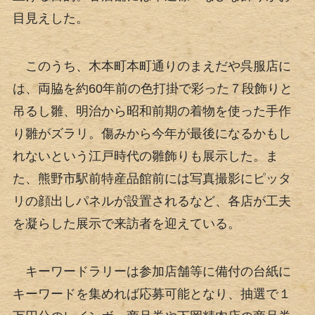
目見えした。
このうち、木本町本町通りのまえだや呉服店に
は、両脇を約60年前の色打掛で彩った７段飾りと
吊るし雛、明治から昭和前期の着物を使った手作
り雛がズラリ。傷みから今年が最後になるかもし
れないという江戸時代の雛飾りも展示した。ま
た、熊野市駅前特産品館前には写真撮影にピッタ
リの顔出しパネルが設置されるなど、各店が工夫
を凝らした展示で来訪者を迎えている。
キーワードラリーは参加店舗等に備付の台紙に
キーワードを集めれば応募可能となり、抽選で１