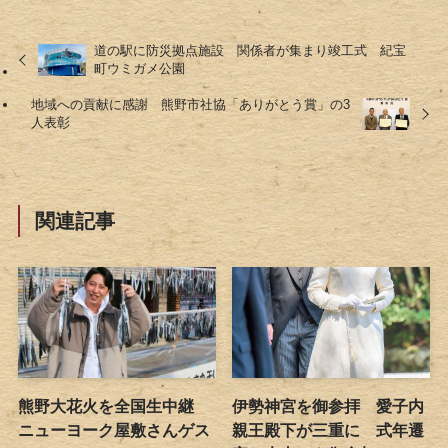
道の駅に防災拠点施設 関係者が集まり竣工式 紀宝
町ウミガメ公園
地域への貢献に感謝 熊野市社協「ありがとう賞」の3
人表彰
関連記事
熊野大花火を全国生中継
伊勢神宮を御参拝 愛子内
ニューヨーク屋敷さんゲス
親王殿下が三重に 式年遷