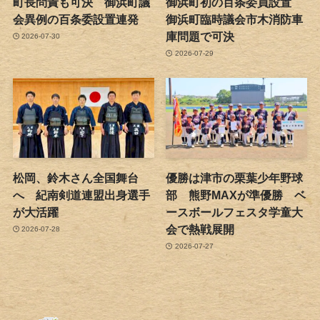
町長問責も可決 御浜町議
御浜町初の百条委員設置
会異例の百条委設置連発
御浜町臨時議会市木消防車
庫問題で可決
2026-07-30
2026-07-29
松岡、鈴木さん全国舞台
優勝は津市の栗葉少年野球
へ 紀南剣道連盟出身選手
部 熊野MAXが準優勝 ベ
が大活躍
ースボールフェスタ学童大
会で熱戦展開
2026-07-28
2026-07-27