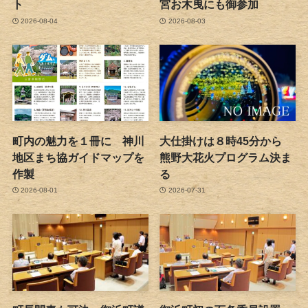
ト
宮お木曳にも御参加
2026-08-04
2026-08-03
町内の魅力を１冊に 神川
大仕掛けは８時45分から
地区まち協ガイドマップを
熊野大花火プログラム決ま
作製
る
2026-08-01
2026-07-31