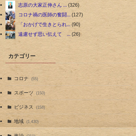
志原の大家正伸さん ...
326
コロナ禍の医師の奮闘...
127
「おかげで生きとられ...
90
遠慮せず思い伝えて ...
26
カテゴリー
コロナ
(55)
スポーツ
(150)
ビジネス
(158)
地域
(1,430)
政治