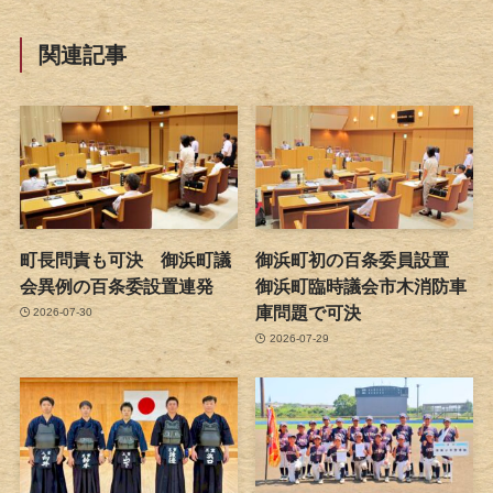
関連記事
町長問責も可決 御浜町議
御浜町初の百条委員設置
会異例の百条委設置連発
御浜町臨時議会市木消防車
庫問題で可決
2026-07-30
2026-07-29