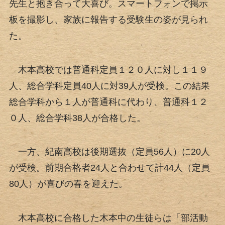
先生と抱き合って大喜び。スマートフォンで掲示
板を撮影し、家族に報告する受験生の姿が見られ
た。
木本高校では普通科定員１２０人に対し１１９
人、総合学科定員40人に対39人が受検。この結果
総合学科から１人が普通科に代わり、普通科１２
０人、総合学科38人が合格した。
一方、紀南高校は後期選抜（定員56人）に20人
が受検。前期合格者24人と合わせて計44人（定員
80人）が喜びの春を迎えた。
木本高校に合格した木本中の生徒らは「部活動