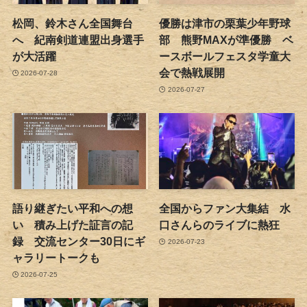
松岡、鈴木さん全国舞台
優勝は津市の栗葉少年野球
へ 紀南剣道連盟出身選手
部 熊野MAXが準優勝 ベ
が大活躍
ースボールフェスタ学童大
会で熱戦展開
2026-07-28
2026-07-27
語り継ぎたい平和への想
全国からファン大集結 水
い 積み上げた証言の記
口さんらのライブに熱狂
録 交流センター30日にギ
2026-07-23
ャラリートークも
2026-07-25