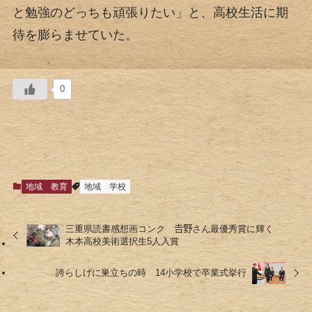
と勉強のどっちも頑張りたい」と、高校生活に期
待を膨らませていた。
0
地域
教育
地域
学校
三重県読書感想画コンク 𠮷野さん最優秀賞に輝く
木本高校美術選択生5人入賞
誇らしげに巣立ちの時 14小学校で卒業式挙行