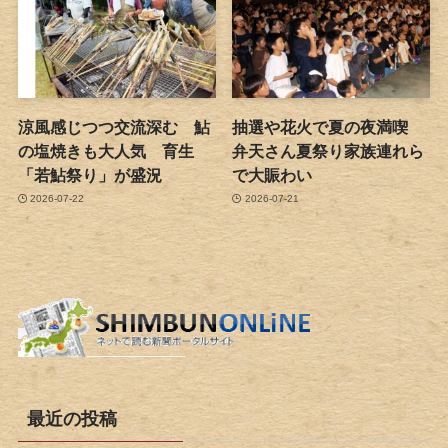
涼風感じつつ交流深む 鮎
抽選や花火で夏の夜満喫
の塩焼きも大人気 育生
弁天さん夏祭り家族連れら
「若鮎祭り」が盛況
で大賑わい
2026-07-22
2026-07-21
最近の投稿