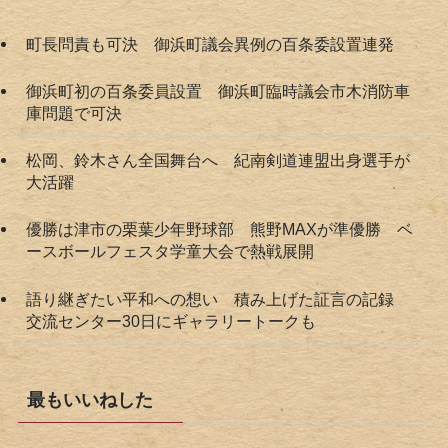
町長問責も可決 御浜町議会異例の百条委設置連発
御浜町初の百条委員設置 御浜町臨時議会市木消防車
庫問題で可決
松岡、鈴木さん全国舞台へ 紀南剣道連盟出身選手が
大活躍
優勝は津市の栗葉少年野球部 熊野MAXが準優勝 ベ
ースボールフェスタ学童大会で熱戦展開
語り継ぎたい平和への想い 積み上げた証言の記録
交流センター30日にギャラリートークも
最もいいねした