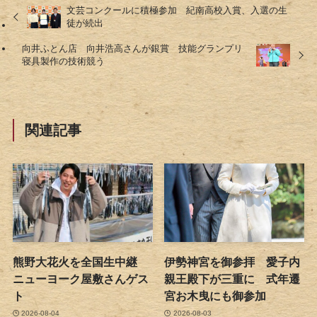
文芸コンクールに積極参加 紀南高校入賞、入選の生
徒が続出
向井ふとん店 向井浩高さんが銀賞 技能グランプリ
寝具製作の技術競う
関連記事
熊野大花火を全国生中継
伊勢神宮を御参拝 愛子内
ニューヨーク屋敷さんゲス
親王殿下が三重に 式年遷
ト
宮お木曳にも御参加
2026-08-04
2026-08-03