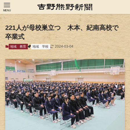
MENU
221人が母校巣立つ 木本、紀南高校で
卒業式
2024-03-04
地域
教育
地域
学校