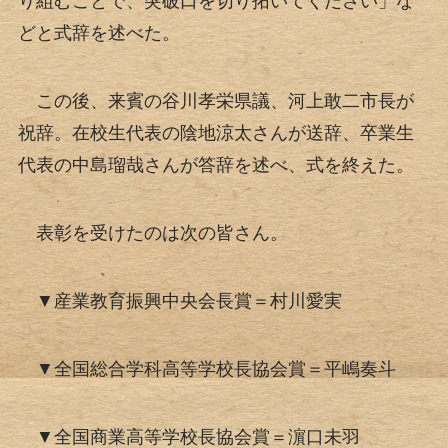
り組むことで、突破口を切り拓いてください」な
どと式辞を述べた。
この後、来賓の谷川孝栄県議、河上敢二市長が
祝辞。在校生代表の陰地涼太さんが送辞、卒業生
代表の中島瑠哉さんが答辞を述べ、式を終えた。
表彰を受けたのは次の皆さん。
▼産業教育振興中央会長賞＝村川愛実
▼全国総合学科高等学校長協会賞＝平嶋奏斗
▼全国商業高等学校長協会賞＝濵口未羽