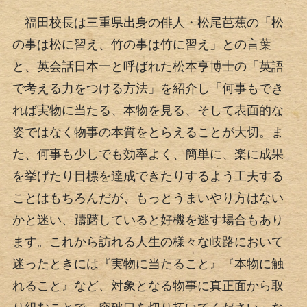
福田校長は三重県出身の俳人・松尾芭蕉の「松
の事は松に習え、竹の事は竹に習え」との言葉
と、英会話日本一と呼ばれた松本亨博士の「英語
で考える力をつける方法」を紹介し「何事もでき
れば実物に当たる、本物を見る、そして表面的な
姿ではなく物事の本質をとらえることが大切。ま
た、何事も少しでも効率よく、簡単に、楽に成果
を挙げたり目標を達成できたりするよう工夫する
ことはもちろんだが、もっとうまいやり方はない
かと迷い、躊躇していると好機を逃す場合もあり
ます。これから訪れる人生の様々な岐路において
迷ったときには『実物に当たること』『本物に触
れること』など、対象となる物事に真正面から取