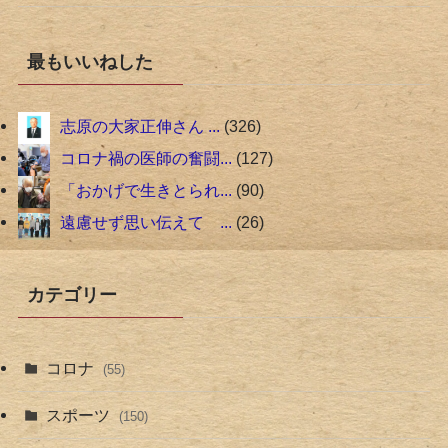
最もいいねした
志原の大家正伸さん ...
326
コロナ禍の医師の奮闘...
127
「おかげで生きとられ...
90
遠慮せず思い伝えて ...
26
カテゴリー
コロナ
(55)
スポーツ
(150)