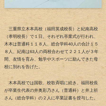
三重県立木本高校（福田英成校長）と紀南高校
（孝明校長）で１日、それぞれ卒業式が行われ、
木本は普通科１１８人、総合学科40人の合計１５
８人、紀南は63人の両校合わせて２２１人が３年
間、友情を育み、勉学やスポーツに励んできた母
校に別れを告げた。
木本高校では国歌、校歌斉唱に続き、福田校長
が卒業生代表の井奥彩乃さん（普通科）と井上祈
さん（総合学科）の２人に卒業証書を授与した。