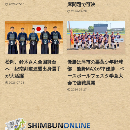
庫問題で可決
2026-07-30
2026-07-29
松岡、鈴木さん全国舞台
優勝は津市の栗葉少年野球
へ 紀南剣道連盟出身選手
部 熊野MAXが準優勝 ベ
が大活躍
ースボールフェスタ学童大
会で熱戦展開
2026-07-28
2026-07-27