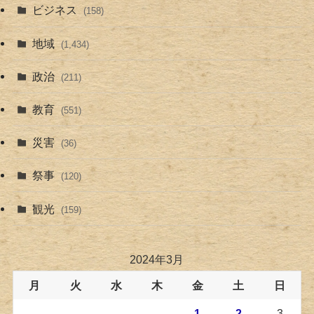
ビジネス
(158)
地域
(1,434)
政治
(211)
教育
(551)
災害
(36)
祭事
(120)
観光
(159)
2024年3月
月
火
水
木
金
土
日
1
2
3