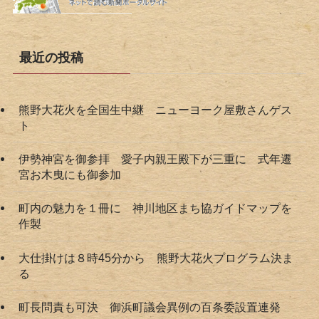
最近の投稿
熊野大花火を全国生中継 ニューヨーク屋敷さんゲス
ト
伊勢神宮を御参拝 愛子内親王殿下が三重に 式年遷
宮お木曳にも御参加
町内の魅力を１冊に 神川地区まち協ガイドマップを
作製
大仕掛けは８時45分から 熊野大花火プログラム決ま
る
町長問責も可決 御浜町議会異例の百条委設置連発