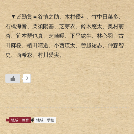
▼皆勤賞＝谷慎之助、木村優斗、竹中日菜多、
石橋海音、栗須陽基、芝芽衣、鈴木悠太、奥村萌
杏、笹本琵也真、芝崎暖、下平絃生、林心羽、古
田麻桜、植田晴道、小西瑛太、曽越祐志、仲森智
史、西希彩、村川愛実。
0
地域
教育
地域
学校