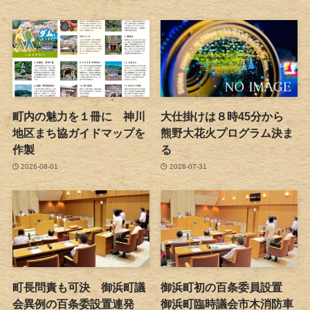
町内の魅力を１冊に 神川
大仕掛けは８時45分から
地区まち協ガイドマップを
熊野大花火プログラム決ま
作製
る
2026-08-01
2026-07-31
町長問責も可決 御浜町議
御浜町初の百条委員設置
会異例の百条委設置連発
御浜町臨時議会市木消防車