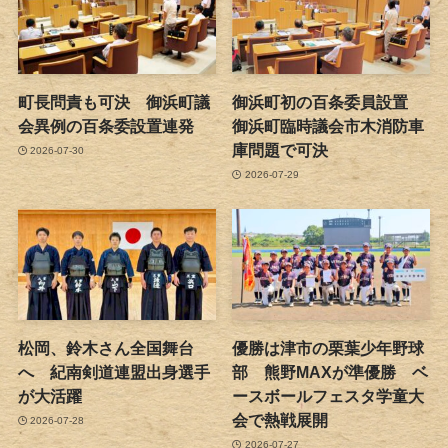
町長問責も可決 御浜町議
御浜町初の百条委員設置
会異例の百条委設置連発
御浜町臨時議会市木消防車
庫問題で可決
2026-07-30
2026-07-29
松岡、鈴木さん全国舞台
優勝は津市の栗葉少年野球
へ 紀南剣道連盟出身選手
部 熊野MAXが準優勝 ベ
が大活躍
ースボールフェスタ学童大
会で熱戦展開
2026-07-28
2026-07-27