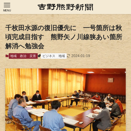
MENU
千枚田水源の復旧優先に 一号箇所は秋
頃完成目指す 熊野矢ノ川線狭あい箇所
解消へ勉強会
2024-01-19
地域
政治
災害
ビジネス
地域