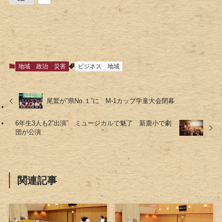
地域
政治
災害
ビジネス
地域
尾鷲が“県No.１”に M-1カップ学童大会閉幕
6年生3人も2”出演” ミュージカルで魅了 新鹿小で劇
団が公演
関連記事