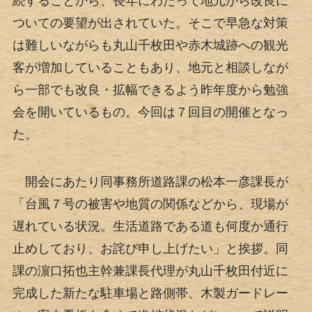
続することから、長年にわたって地元から改良に
ついての要望が出されていた。そこで早急な対策
は難しいながらも丸山千枚田や赤木城跡への観光
客が増加していることもあり、地元と相談しなが
ら一部でも改良・拡幅できるよう昨年度から勉強
会を開いているもの。今回は７回目の開催となっ
た。
開会にあたり同事務所道路課の松本一彦課長が
「台風７号の被害や地質の関係などから、現場が
遅れている状況。生活道路である道も何度か通行
止めしており、お詫び申し上げたい」と挨拶。同
課の濵口拓也主幹兼課長代理が丸山千枚田付近に
完成した新たな駐車場と路側帯、木製ガードレー