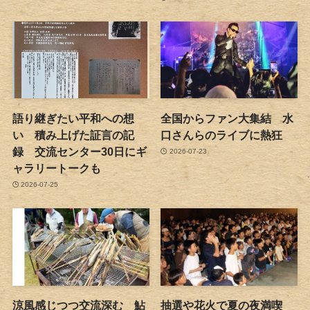
語り継ぎたい平和への想
全国からファン大集結 水
い 積み上げた証言の記
口さんらのライブに熱狂
録 交流センター30日にギ
2026-07-23
ャラリートークも
2026-07-25
涼風感じつつ交流深む 鮎
抽選や花火で夏の夜満喫