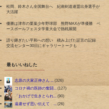
松岡、鈴木さん全国舞台へ 紀南剣道連盟出身選手が
大活躍
優勝は津市の栗葉少年野球部 熊野MAXが準優勝 ベ
ースボールフェスタ学童大会で熱戦展開
語り継ぎたい平和への想い 積み上げた証言の記録
交流センター30日にギャラリートークも
最もいいねした
志原の大家正伸さん ...
326
コロナ禍の医師の奮闘...
127
「おかげで生きとられ...
90
遠慮せず思い伝えて ...
26