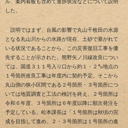
ル、案内看板も含めて進捗状況などについて説明
した。
説明ではまず、台風の影響で丸山千枚田の水源
となる丸山川からの水路が現在、土砂で塞がれて
いる状況であることから、この災害復旧工事を優
先することが示された。熊野矢ノ川線改良につい
ては、国道３１１号入り口から約１・２㌔地点の
１号箇所改良工事は年度内に契約予定。そこから
丸山側の狭小区間である２号箇所・３号箇所につ
いては地質調査と工法の検討を終え、２号箇所は
令和６年度、３号箇所は６年度以降に順次発注を
予定している。松本課長は「１号箇所は秋頃の完
成を目指して進め、２・３号箇所は１号箇所の進