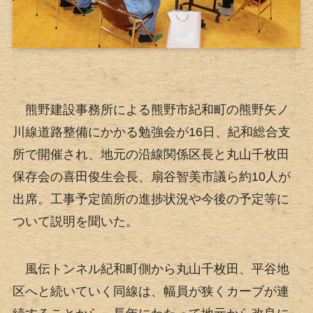
熊野建設事務所による熊野市紀和町の熊野矢ノ
川線道路整備にかかる勉強会が16日、紀和総合支
所で開催され、地元の沿線関係区長と丸山千枚田
保存会の喜田俊生会長、扇谷智美市議ら約10人が
出席。工事予定箇所の進捗状況や今後の予定等に
ついて説明を聞いた。
風伝トンネル紀和町側から丸山千枚田、平谷地
区へと続いていく同線は、幅員が狭くカーブが連