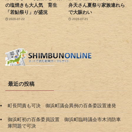
の塩焼きも大人気 育生
弁天さん夏祭り家族連れら
「若鮎祭り」が盛況
で大賑わい
2026-07-22
2026-07-21
最近の投稿
町長問責も可決 御浜町議会異例の百条委設置連発
御浜町初の百条委員設置 御浜町臨時議会市木消防車
庫問題で可決