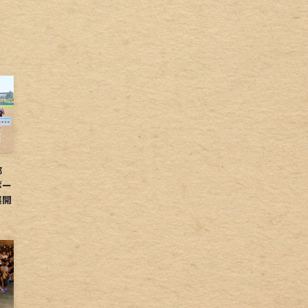
球部
ボー
展開