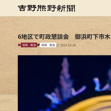
6地区で町政懇談会 御浜町下市
地域
政治
地域
政治
2023-10-06