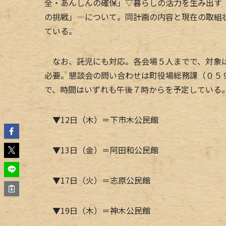
全・あんしんの確保」▽暮らしの活力を生み出す
の挑戦」―について。同計画の内容と現在の取組
ている。
なお、託児にも対応。各会場５人までで、対象は
必要。懇談会の問い合わせは町役場総務課（０５
で、時間はいずれも午後７時からを予定している
▼12日（木）＝下市木公民館
▼13日（金）＝阿田和公民館
▼17日（火）＝志原公民館
▼19日（木）＝神木公民館