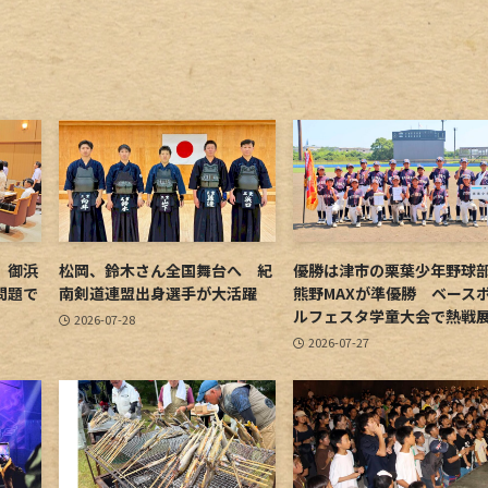
 御浜
松岡、鈴木さん全国舞台へ 紀
優勝は津市の栗葉少年野
問題で
南剣道連盟出身選手が大活躍
熊野MAXが準優勝 ベース
ルフェスタ学童大会で熱戦
2026-07-28
2026-07-27