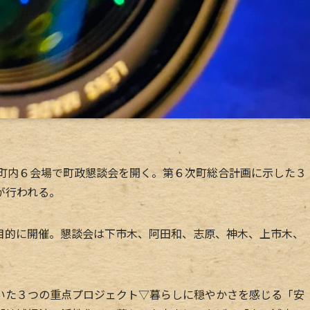
、町内６会場で町政懇談会を開く。第６次町総合計画に示した３
が行われる。
的に開催。懇談会は下市木、阿田和、志原、神木、上市木、
た３つの重点プロジェクト▽暮らしに穏やかさを感じる「安