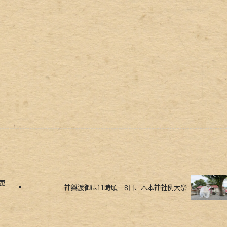
鹿
神輿渡御は11時頃 8日、木本神社例大祭