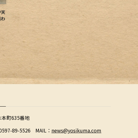
弁天
賑わ
木本町635番地
0597-89-5526 MAIL：
news@yosikuma.com