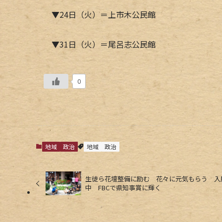
▼24日（火）＝上市木公民館
▼31日（火）＝尾呂志公民館
0
地域
政治
地域
政治
生徒ら花壇整備に励む 花々に元気もらう 入
中 FBCで県知事賞に輝く