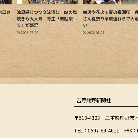
水口さ
涼風感じつつ交流深む 鮎の塩
抽選や花火で夏の夜満喫 
焼きも大人気 育生「若鮎祭
さん夏祭り家族連れらで大
り」が盛況
い
2026-07-22
2026-07-21
吉野熊野新聞社
〒519-4323 三重県熊野市
​TEL：0597-89-4611 FAX：