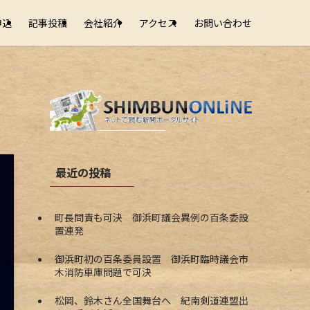
申込
記事投稿
会社紹介
アクセス
お問い合わせ
最近の投稿
町長問責も可決 御浜町議会異例の百条委設
置連発
御浜町初の百条委員設置 御浜町臨時議会市
木消防車庫問題で可決
松岡、鈴木さん全国舞台へ 紀南剣道連盟出