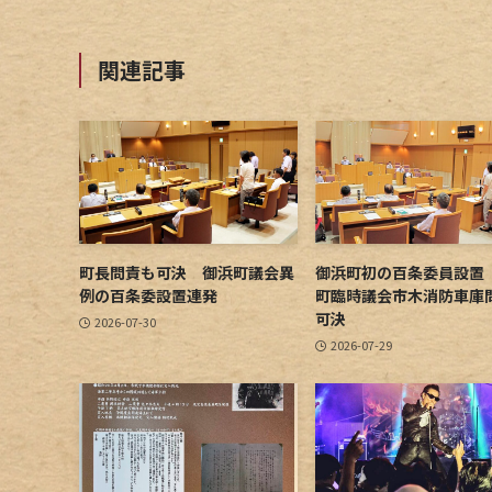
関連記事
町長問責も可決 御浜町議会異
御浜町初の百条委員設置
例の百条委設置連発
町臨時議会市木消防車庫
可決
2026-07-30
2026-07-29