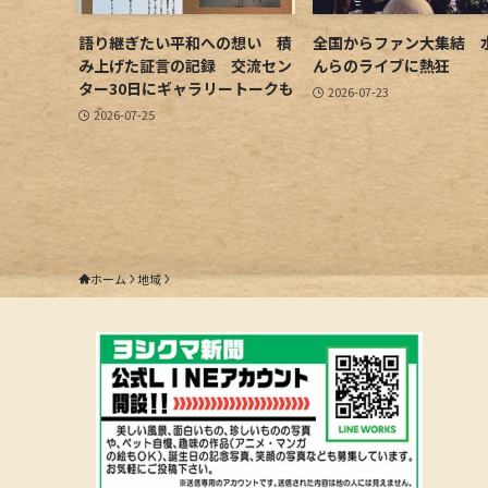
語り継ぎたい平和への想い 積
全国からファン大集結 
み上げた証言の記録 交流セン
んらのライブに熱狂
ター30日にギャラリートークも
2026-07-23
2026-07-25
ホーム
地域