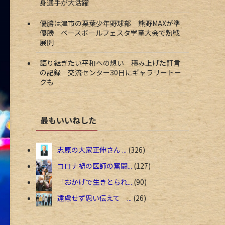
身選手が大活躍
優勝は津市の栗葉少年野球部 熊野MAXが準
優勝 ベースボールフェスタ学童大会で熱戦
展開
語り継ぎたい平和への想い 積み上げた証言
の記録 交流センター30日にギャラリートー
クも
最もいいねした
志原の大家正伸さん ...
326
コロナ禍の医師の奮闘...
127
「おかげで生きとられ...
90
遠慮せず思い伝えて ...
26