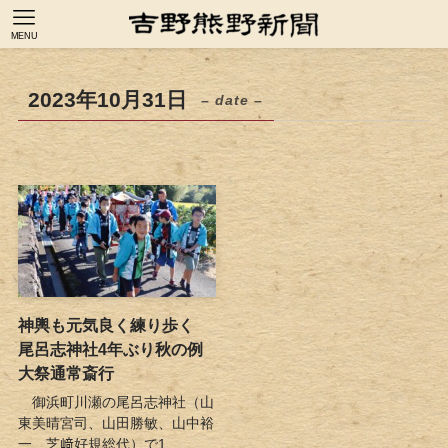
MENU
2023年10月31日
– date –
神輿も元気良く練り歩く
尾呂志神社4年ぶり秋の例
大祭通常斎行
御浜町川瀬の尾呂志神社（山
東美晴宮司、山田勝敏、山中裕
一、芝﨑好規総代）で1...