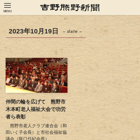
MENU
2023年10月19日
– date –
仲間の輪を広げて 熊野市
木本町老人福祉大会で功労
者ら表彰
熊野市老人クラブ連合会（和
田いく子会長）と市社会福祉協
議会（阪口任紀会長）...