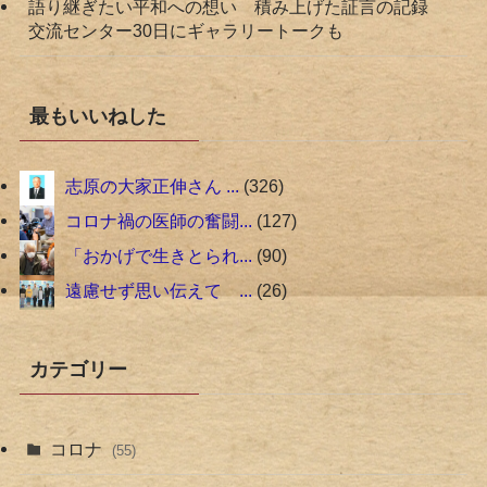
語り継ぎたい平和への想い 積み上げた証言の記録
交流センター30日にギャラリートークも
最もいいねした
志原の大家正伸さん ...
326
コロナ禍の医師の奮闘...
127
「おかげで生きとられ...
90
遠慮せず思い伝えて ...
26
カテゴリー
コロナ
(55)