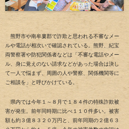
熊野市や南牟婁郡で詐欺と思われる不審なメー
ルや電話が相次いで確認されている。熊野、紀宝
両警察署や防犯関係者などは「不審な電話やメー
ル、身に覚えのない請求などがあった場合は決し
て一人で悩まず、周囲の人や警察、関係機関等に
ご相談を」と呼びかけている。
県内では今年１～８月で１８４件の特殊詐欺被
害が発生。前年同時期に比べ１１０件多い。被害
額も約３億８３２０万円と、前年同期の２億６３