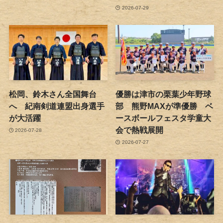
2026-07-29
松岡、鈴木さん全国舞台
優勝は津市の栗葉少年野球
へ 紀南剣道連盟出身選手
部 熊野MAXが準優勝 ベ
が大活躍
ースボールフェスタ学童大
会で熱戦展開
2026-07-28
2026-07-27