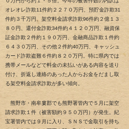
０万円から約１・５倍。今年の被害件数の内訳は
オレオレ詐欺11件約２２７０万円、預貯金詐欺31
件約３千万円、架空料金請求詐欺96件約２億１３
８０円、還付金詐欺34件約４１２０万円、融資保
証金詐欺２件約１９０万円、金融商品詐欺１件約
６４３０万円、その他２件約40万円、キャッシュ
カード詐欺盗難６件約８２０万円。特に県内では
携帯メールなどで料金の未払いがある内容を送り
付け、折返し連絡のあった人からお金をだまし取
る架空料金請求詐欺が多い傾向。
熊野市・南牟婁郡でも熊野署管内で５月に架空
請求詐欺１件（被害額約９５０万円）が発生。紀
宝署管内では９月に入り、ＳＮＳで金取引を持ち