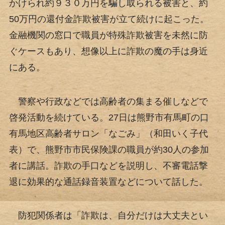
かけられ約９３０万円を騙し取られる被害と、約
50万円の還付金詐欺被害が立て続けに起こった。
金融機関の窓口で職員が特殊詐欺被害を未然に防
ぐケースもあり、想像以上に詐欺の魔の手は身近
にある。
警察や行政などでは高齢者の集まる催しなどで
啓発活動を続けている。27日は熊野市有馬町の口
有馬地区高齢者サロン「なごみ」（和田いく子代
表）で、熊野市市民保険課の職員が約30人の参加
者に講話。詐欺の手口などを説明し、不審電話撃
退に効果的な通話録音装置などについて話した。
防犯関係者は「詐欺は、自分だけは大丈夫とい