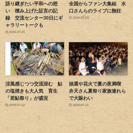
語り継ぎたい平和への想
全国からファン大集結 水
い 積み上げた証言の記
口さんらのライブに熱狂
録 交流センター30日にギ
2026-07-23
ャラリートークも
2026-07-25
涼風感じつつ交流深む 鮎
抽選や花火で夏の夜満喫
の塩焼きも大人気 育生
弁天さん夏祭り家族連れら
「若鮎祭り」が盛況
で大賑わい
2026-07-22
2026-07-21