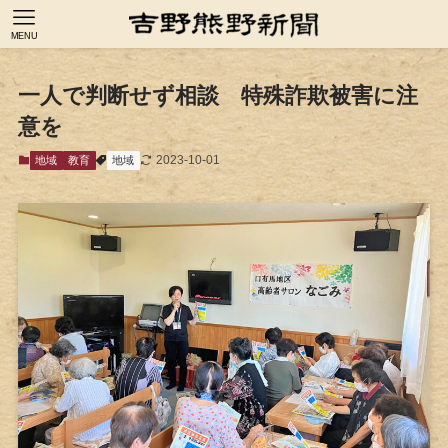
MENU
一人で判断せず相談 特殊詐欺被害に注
意を
2023-10-01
地域
教育
地域