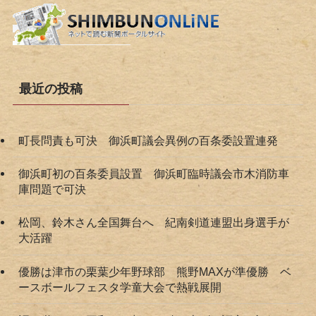
最近の投稿
町長問責も可決 御浜町議会異例の百条委設置連発
御浜町初の百条委員設置 御浜町臨時議会市木消防車
庫問題で可決
松岡、鈴木さん全国舞台へ 紀南剣道連盟出身選手が
大活躍
優勝は津市の栗葉少年野球部 熊野MAXが準優勝 ベ
ースボールフェスタ学童大会で熱戦展開