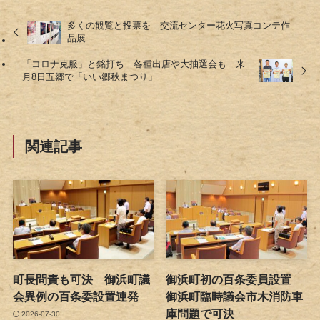
多くの観覧と投票を 交流センター花火写真コンテ作
品展
「コロナ克服」と銘打ち 各種出店や大抽選会も 来
月8日五郷で「いい郷秋まつり」
関連記事
町長問責も可決 御浜町議
御浜町初の百条委員設置
会異例の百条委設置連発
御浜町臨時議会市木消防車
庫問題で可決
2026-07-30