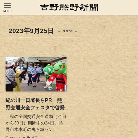
MENU
2023年9月25日
– date –
紀の川一日署長らPR 熊
野交通安全フェスタで啓発
秋の全国交通安全運動（21日
から30日）期間中の24日、熊
野市木本町の鬼ヶ城セン...
2023-09-25
教育