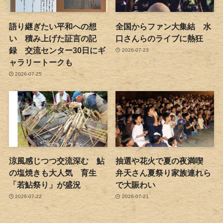
語り継ぎたい平和への想
全国からファン大集結 水
い 積み上げた証言の記
口さんらのライブに熱狂
録 交流センター30日にギ
2026-07-23
ャラリートークも
2026-07-25
涼風感じつつ交流深む 鮎
抽選や花火で夏の夜満喫
の塩焼きも大人気 育生
弁天さん夏祭り家族連れら
「若鮎祭り」が盛況
で大賑わい
2026-07-22
2026-07-21