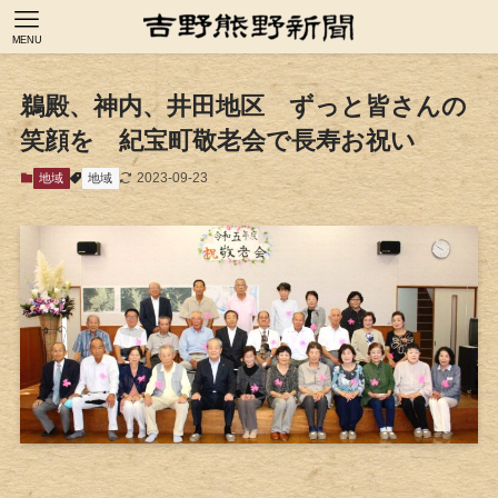
MENU
鵜殿、神内、井田地区 ずっと皆さんの
笑顔を 紀宝町敬老会で長寿お祝い
2023-09-23
地域
地域