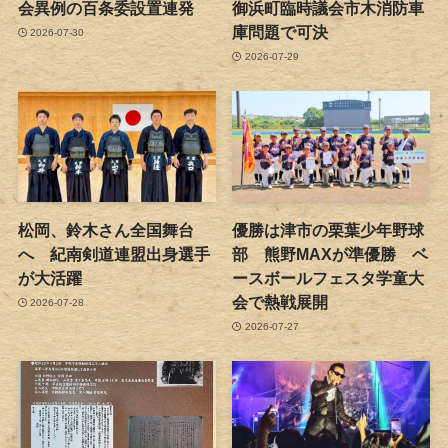
会異例の百条委設置連発
御浜町臨時議会市木消防車
庫問題で可決
2026-07-30
2026-07-29
松岡、鈴木さん全国舞台
優勝は津市の栗葉少年野球
へ 紀南剣道連盟出身選手
部 熊野MAXが準優勝 ベ
が大活躍
ースボールフェスタ学童大
会で熱戦展開
2026-07-28
2026-07-27