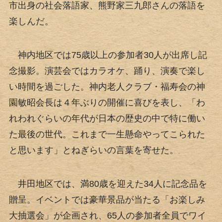
市出身の社会落語家、熊野家三九郎さんの落語を
楽しんだ。
神内地区では75歳以上の参加者30人が出席し記
念撮影。演芸会ではカラオケ、踊り、演奏で楽し
い時間を過ごした。神内老人クラブ・福寿会の神
園敏昭会長は４年ぶりの開催に喜びを表し、「わ
れわれぐらいの年代が日本の歴史の中で特に働い
た最後の世代。これまで一生懸命やってこられた
と思います」とねぎらいの言葉を寄せた。
井田地区では、満80歳を迎えた34人に記念品を
贈呈。イベントでは豪華景品が当たる「お楽しみ
大抽選会」が企画され、65人の参加者全員でワイ