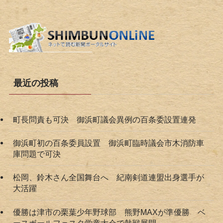
最近の投稿
町長問責も可決 御浜町議会異例の百条委設置連発
御浜町初の百条委員設置 御浜町臨時議会市木消防車
庫問題で可決
松岡、鈴木さん全国舞台へ 紀南剣道連盟出身選手が
大活躍
優勝は津市の栗葉少年野球部 熊野MAXが準優勝 ベ
ースボールフェスタ学童大会で熱戦展開