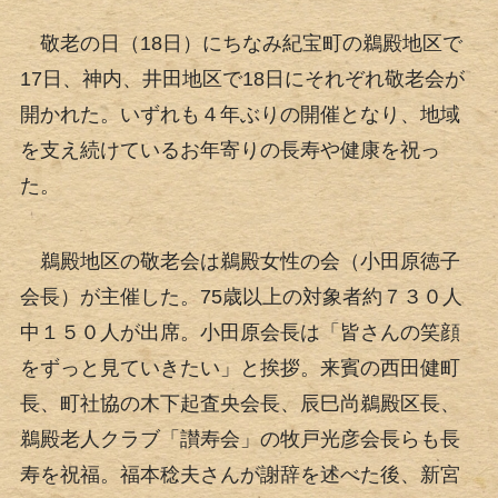
敬老の日（18日）にちなみ紀宝町の鵜殿地区で
17日、神内、井田地区で18日にそれぞれ敬老会が
開かれた。いずれも４年ぶりの開催となり、地域
を支え続けているお年寄りの長寿や健康を祝っ
た。
鵜殿地区の敬老会は鵜殿女性の会（小田原徳子
会長）が主催した。75歳以上の対象者約７３０人
中１５０人が出席。小田原会長は「皆さんの笑顔
をずっと見ていきたい」と挨拶。来賓の西田健町
長、町社協の木下起査央会長、辰巳尚鵜殿区長、
鵜殿老人クラブ「讃寿会」の牧戸光彦会長らも長
寿を祝福。福本稔夫さんが謝辞を述べた後、新宮