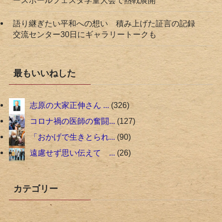
語り継ぎたい平和への想い 積み上げた証言の記録
交流センター30日にギャラリートークも
最もいいねした
志原の大家正伸さん ...
326
コロナ禍の医師の奮闘...
127
「おかげで生きとられ...
90
遠慮せず思い伝えて ...
26
カテゴリー