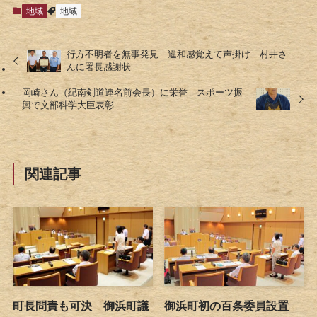
地域
地域
行方不明者を無事発見 違和感覚えて声掛け 村井さ
んに署長感謝状
岡崎さん（紀南剣道連名前会長）に栄誉 スポーツ振
興で文部科学大臣表彰
関連記事
町長問責も可決 御浜町議
御浜町初の百条委員設置