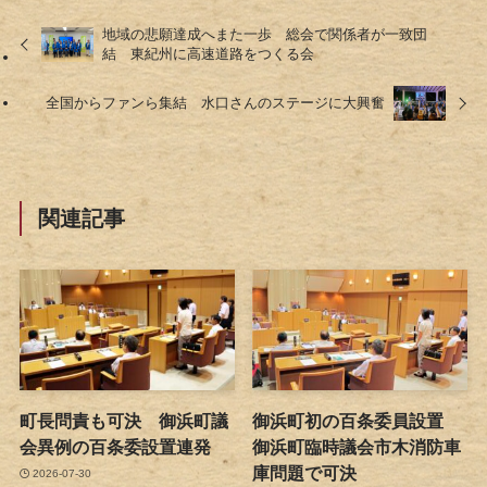
地域の悲願達成へまた一歩 総会で関係者が一致団
結 東紀州に高速道路をつくる会
全国からファンら集結 水口さんのステージに大興奮
関連記事
町長問責も可決 御浜町議
御浜町初の百条委員設置
会異例の百条委設置連発
御浜町臨時議会市木消防車
庫問題で可決
2026-07-30