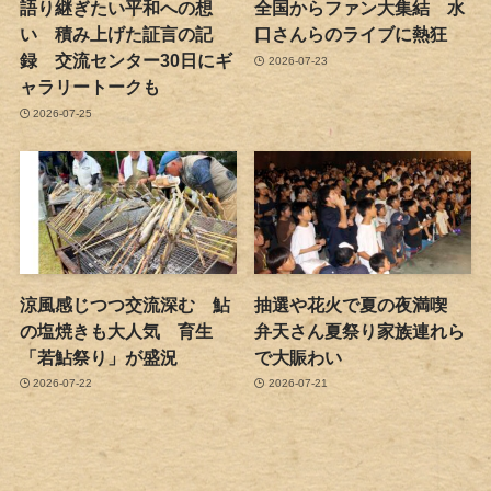
語り継ぎたい平和への想
全国からファン大集結 水
い 積み上げた証言の記
口さんらのライブに熱狂
録 交流センター30日にギ
2026-07-23
ャラリートークも
2026-07-25
涼風感じつつ交流深む 鮎
抽選や花火で夏の夜満喫
の塩焼きも大人気 育生
弁天さん夏祭り家族連れら
「若鮎祭り」が盛況
で大賑わい
2026-07-22
2026-07-21