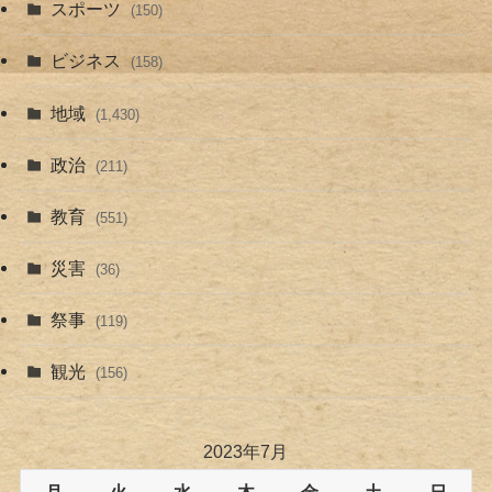
スポーツ
(150)
ビジネス
(158)
地域
(1,430)
政治
(211)
教育
(551)
災害
(36)
祭事
(119)
観光
(156)
2023年7月
月
火
水
木
金
土
日