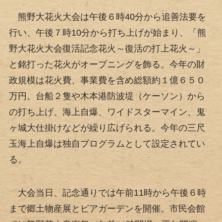
熊野大花火大会は午後６時40分から追善法要を
行い、午後７時10分から打ち上げが始まり、「熊
野大花火大会復活記念花火～復活の打上花火～」
と銘打った花火がオープニングを飾る。今年の財
政規模は花火費、事業費を含め総額約１億６５０
万円。台船２隻や木本港防波堤（ケーソン）から
の打ち上げ、海上自爆、ワイドスターマイン、鬼
ヶ城大仕掛けなどが繰り広げられる。今年の三尺
玉海上自爆は独自プログラムとして設定されてい
る。
大会当日、記念通りでは午前11時から午後６時
まで郷土物産展とビアガーデンを開催。市民会館