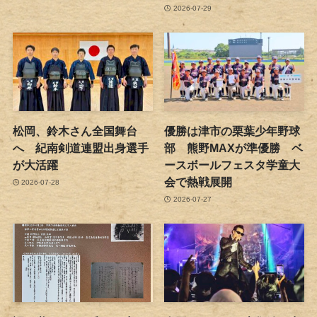
2026-07-29
松岡、鈴木さん全国舞台
優勝は津市の栗葉少年野球
へ 紀南剣道連盟出身選手
部 熊野MAXが準優勝 ベ
が大活躍
ースボールフェスタ学童大
会で熱戦展開
2026-07-28
2026-07-27