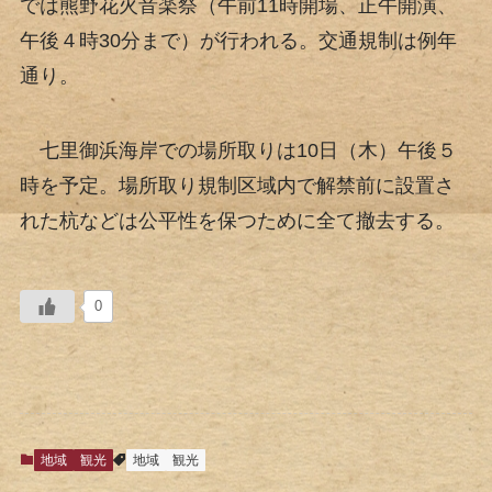
では熊野花火音楽祭（午前11時開場、正午開演、
午後４時30分まで）が行われる。交通規制は例年
通り。
七里御浜海岸での場所取りは10日（木）午後５
時を予定。場所取り規制区域内で解禁前に設置さ
れた杭などは公平性を保つために全て撤去する。
0
地域
観光
地域
観光