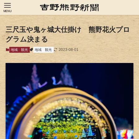
MENU
三尺玉や鬼ヶ城大仕掛け 熊野花火プロ
グラム決まる
2023-08-01
地域
観光
地域
観光