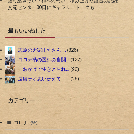
語り継ぎたい平和への想い 積み上げた証言の記録
交流センター30日にギャラリートークも
最もいいねした
志原の大家正伸さん ...
326
コロナ禍の医師の奮闘...
127
「おかげで生きとられ...
90
遠慮せず思い伝えて ...
26
カテゴリー
コロナ
(55)