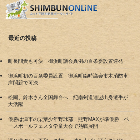
最近の投稿
町長問責も可決 御浜町議会異例の百条委設置連発
御浜町初の百条委員設置 御浜町臨時議会市木消防車
庫問題で可決
松岡、鈴木さん全国舞台へ 紀南剣道連盟出身選手が
大活躍
優勝は津市の栗葉少年野球部 熊野MAXが準優勝 ベ
ースボールフェスタ学童大会で熱戦展開