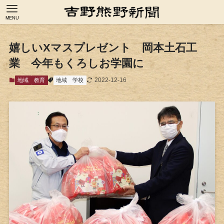
MENU
嬉しいXマスプレゼント 岡本土石工
業 今年もくろしお学園に
2022-12-16
地域
教育
地域
学校