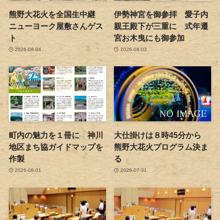
熊野大花火を全国生中継
伊勢神宮を御参拝 愛子内
ニューヨーク屋敷さんゲス
親王殿下が三重に 式年遷
ト
宮お木曳にも御参加
2026-08-04
2026-08-03
町内の魅力を１冊に 神川
大仕掛けは８時45分から
地区まち協ガイドマップを
熊野大花火プログラム決ま
作製
る
2026-08-01
2026-07-31