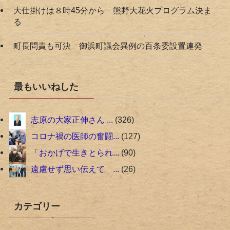
大仕掛けは８時45分から 熊野大花火プログラム決ま
る
町長問責も可決 御浜町議会異例の百条委設置連発
最もいいねした
志原の大家正伸さん ...
326
コロナ禍の医師の奮闘...
127
「おかげで生きとられ...
90
遠慮せず思い伝えて ...
26
カテゴリー