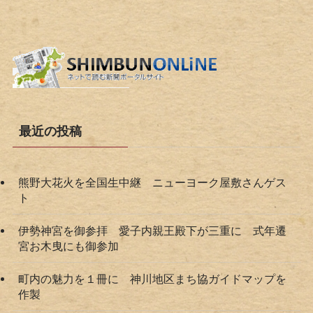
最近の投稿
熊野大花火を全国生中継 ニューヨーク屋敷さんゲス
ト
伊勢神宮を御参拝 愛子内親王殿下が三重に 式年遷
宮お木曳にも御参加
町内の魅力を１冊に 神川地区まち協ガイドマップを
作製