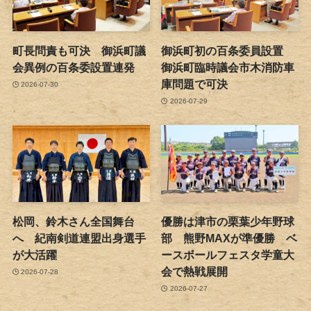
町長問責も可決 御浜町議
御浜町初の百条委員設置
会異例の百条委設置連発
御浜町臨時議会市木消防車
庫問題で可決
2026-07-30
2026-07-29
松岡、鈴木さん全国舞台
優勝は津市の栗葉少年野球
へ 紀南剣道連盟出身選手
部 熊野MAXが準優勝 ベ
が大活躍
ースボールフェスタ学童大
会で熱戦展開
2026-07-28
2026-07-27