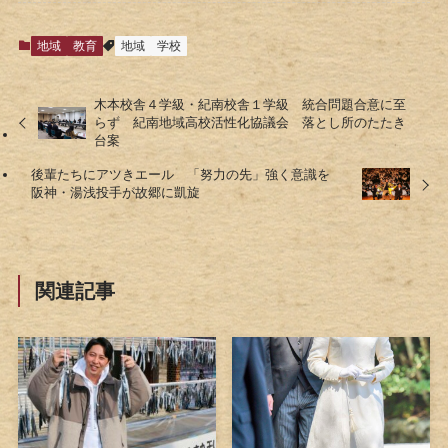
地域
教育
地域
学校
木本校舎４学級・紀南校舎１学級 統合問題合意に至
らず 紀南地域高校活性化協議会 落とし所のたたき
台案
後輩たちにアツきエール 「努力の先」強く意識を
阪神・湯浅投手が故郷に凱旋
関連記事