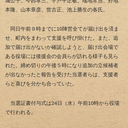
城公子、今西孝三、宇戸平正敏、端地常浩、野地
本隆、山本章彦、世古正、池上勝生の各氏。
同日午前９時までに10陣営全てが届け出を済ま
せ、町内をまわって支援を呼び掛けた。また、追
加で届け出がないか確認しようと、届け出会場で
ある役場には後援会の会員らが訪れる様子も見ら
れた。締め切りの午後５時になり追加の立候補者
が出なかったと報告を受けた当選者らは、支援者
らと喜びを分かち合っていた。
当選証書付与式は24日（水）午前10時から役場
で行われる。