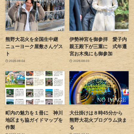
熊野大花火を全国生中継
伊勢神宮を御参拝 愛子内
ニューヨーク屋敷さんゲス
親王殿下が三重に 式年遷
ト
宮お木曳にも御参加
2026-08-04
2026-08-03
町内の魅力を１冊に 神川
大仕掛けは８時45分から
地区まち協ガイドマップを
熊野大花火プログラム決ま
作製
る