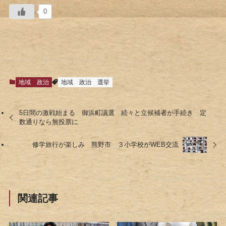
0
地域
政治
地域
政治
選挙
5日間の激戦始まる 御浜町議選 続々と立候補者が手続き 定
数通りなら無投票に
修学旅行が楽しみ 熊野市 ３小学校がWEB交流
関連記事