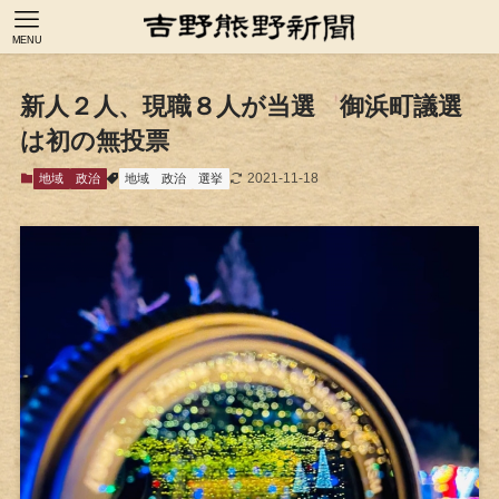
MENU
新人２人、現職８人が当選 御浜町議選
は初の無投票
2021-11-18
地域
政治
地域
政治
選挙