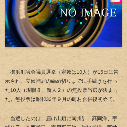
御浜町議会議員選挙（定数は10人）が16日に告
示され、立候補届の締め切りまでに手続きを行っ
た10人（現職８、新人２）の無投票当選が決まっ
た。無投票は昭和33年９月の町村合併後初めて。
当選したのは、届け出順に南州計、髙岡洋、宇