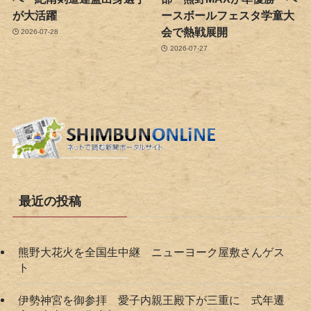
が大活躍
ースボールフェスタ学童大
会で熱戦展開
2026-07-28
2026-07-27
最近の投稿
熊野大花火を全国生中継 ニューヨーク屋敷さんゲス
ト
伊勢神宮を御参拝 愛子内親王殿下が三重に 式年遷