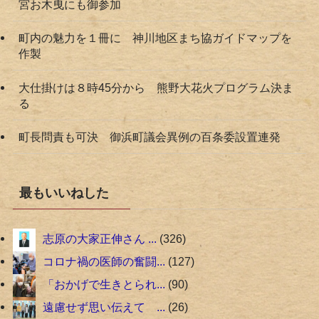
宮お木曳にも御参加
町内の魅力を１冊に 神川地区まち協ガイドマップを
作製
大仕掛けは８時45分から 熊野大花火プログラム決ま
る
町長問責も可決 御浜町議会異例の百条委設置連発
最もいいねした
志原の大家正伸さん ...
326
コロナ禍の医師の奮闘...
127
「おかげで生きとられ...
90
遠慮せず思い伝えて ...
26