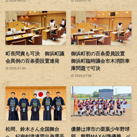
2026-08-01
2026-07-31
町長問責も可決 御浜町議
御浜町初の百条委員設置
会異例の百条委設置連発
御浜町臨時議会市木消防車
庫問題で可決
2026-07-30
2026-07-29
松岡、鈴木さん全国舞台
優勝は津市の栗葉少年野球
へ 紀南剣道連盟出身選手
部 熊野MAXが準優勝 ベ