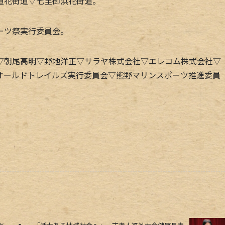
道花街道▽七里御浜花街道。
ーツ祭実行委員会。
朝尾高明▽野地洋正▽サラヤ株式会社▽エレコム株式会社▽
オールドトレイルズ実行委員会▽熊野マリンスポーツ推進委員