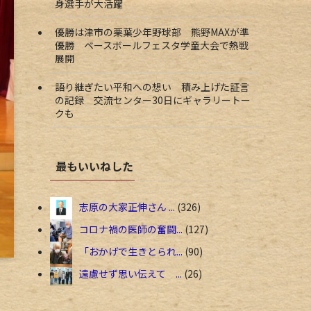
身選手が大活躍
優勝は津市の栗葉少年野球部 熊野MAXが準
優勝 ベースボールフェスタ学童大会で熱戦
展開
語り継ぎたい平和への想い 積み上げた証言
の記録 交流センター30日にギャラリートー
クも
最もいいねした
志原の大家正伸さん ...
326
コロナ禍の医師の奮闘...
127
「おかげで生きとられ...
90
遠慮せず思い伝えて ...
26