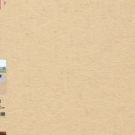
球部
ボー
展開