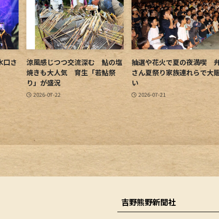
水口さ
涼風感じつつ交流深む 鮎の塩
抽選や花火で夏の夜満喫 
焼きも大人気 育生「若鮎祭
さん夏祭り家族連れらで大
り」が盛況
い
2026-07-22
2026-07-21
吉野熊野新聞社