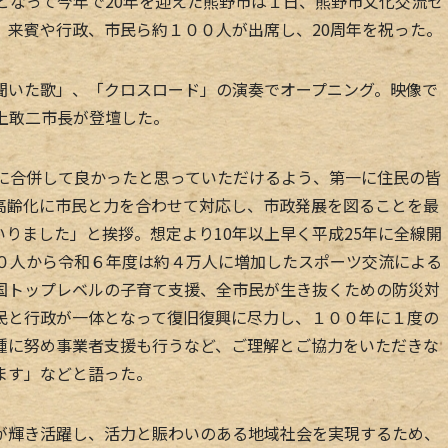
となって今年で20年を迎えた熊野市は１日、熊野市文化交流セ
、来賓や行政、市民ら約１００人が出席し、20周年を祝った。
いた歌」、「クロスロード」の演奏でオープニング。映像で
上敢二市長が登壇した。
に合併して良かったと思っていただけるよう、第一に住民の皆
高齢化に市民と力を合わせて対応し、市政発展を図ることを最
りました」と挨拶。想定より10年以上早く平成25年に全線開
００人から令和６年度は約４万人に増加したスポーツ交流による
国トップレベルの子育て支援、全市民が生き抜くための防災対
民と行政が一体となって復旧復興に尽力し、１００年に１度の
種に努め事業者支援も行うなど、ご理解とご協力をいただきな
ます」などと語った。
輝き活躍し、活力と賑わいのある地域社会を実現するため、