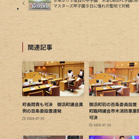
８年ぶり３度目の甲子園 木本OBはPL学園O
マスターズ甲子園９日に憧れの聖地で対戦
関連記事
町長問責も可決 御浜町議会異
御浜町初の百条委員設置
例の百条委設置連発
町臨時議会市木消防車庫
可決
2026-07-30
2026-07-29