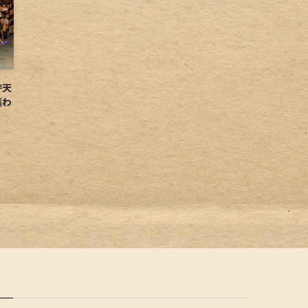
弁天
賑わ