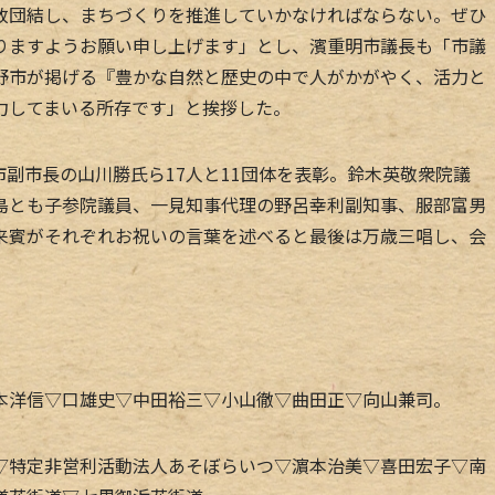
致団結し、まちづくりを推進していかなければならない。ぜひ
りますようお願い申し上げます」とし、濱重明市議長も「市議
野市が掲げる『豊かな自然と歴史の中で人がかがやく、活力と
力してまいる所存です」と挨拶した。
副市長の山川勝氏ら17人と11団体を表彰。鈴木英敬衆院議
島とも子参院議員、一見知事代理の野呂幸利副知事、服部富男
来賓がそれぞれお祝いの言葉を述べると最後は万歳三唱し、会
洋信▽口雄史▽中田裕三▽小山徹▽曲田正▽向山兼司。
特定非営利活動法人あそぼらいつ▽濵本治美▽喜田宏子▽南