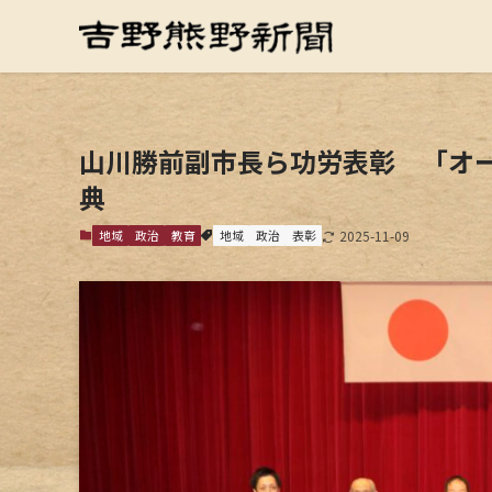
山川勝前副市長ら功労表彰 「オー
典
地域
政治
教育
地域
政治
表彰
2025-11-09