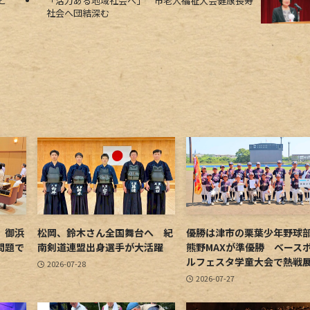
Bと
「活力ある地域社会へ」 市老人福祉大会健康長寿
社会へ団結深む
 御浜
松岡、鈴木さん全国舞台へ 紀
優勝は津市の栗葉少年野
問題で
南剣道連盟出身選手が大活躍
熊野MAXが準優勝 ベース
ルフェスタ学童大会で熱戦
2026-07-28
2026-07-27