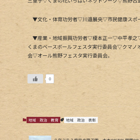
三重子▽くまの花いっぱいネットワーク▽熊野古
▼文化・体育功労者▽川邉展央▽市民健康スポ
▼産業・地域振興功労者▽榎本正一▽中平孝之▽
くまのベースボールフェスタ実行委員会▽クマノ
会▽オール熊野フェスタ実行委員会。
0
地域
政治
教育
地域
政治
表彰