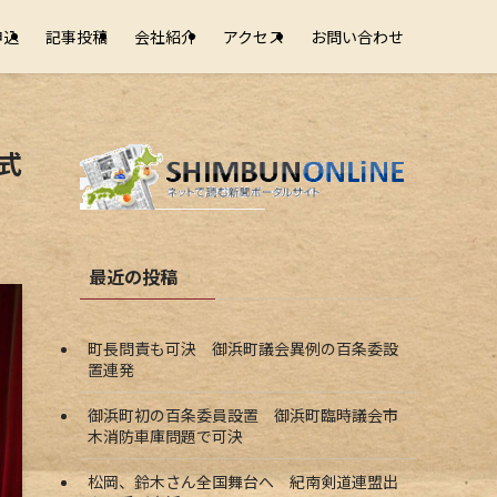
申込
記事投稿
会社紹介
アクセス
お問い合わせ
式
最近の投稿
町長問責も可決 御浜町議会異例の百条委設
置連発
御浜町初の百条委員設置 御浜町臨時議会市
木消防車庫問題で可決
松岡、鈴木さん全国舞台へ 紀南剣道連盟出