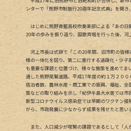
平成17年に旧熊野市と旧紀和町が合併し、新市
ンターで「熊野市制施行20周年記念式典」を開き
はじめに熊野青藍高校吹奏楽部による「あの日聞
20年の歩みを振り返り、国歌斉唱を行った後、河
河上市長は式辞で「この20年間、旧市町の皆様
様の一体化を図り、第二に進行する過疎化・少子
も重要な課題と位置づけ、様々な施策を進めてまい
通した熊野尾鷲道路、平成17年度の約１万２０
宿泊者数、農林水産・商工業での振興、福祉、全
策などの取り組みを示し「紀伊半島大水害では市
新型コロナウイルス感染症では早期のワクチン接
がら、市政発展に少なからず成果を残せたと思い
また、人口減少が喫緊の課題であるとして「人が