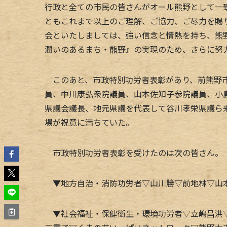
行政と全ての市民の皆さんがオール熊野として一
ともこれまで以上のご理解、ご協力、ご尽力を賜
会といたしましては、強い信念と情熱を持ち、熊
潤いのあるまち・熊野』の実現のため、さらに努
このあと、市政特別功労者表彰があり、前熊野市
員、中川康弘衆院議員、山本佐知子参院議員、小
県議会議長、地元県議を代表して谷川孝栄県議ら
場が祝意に満ちていた。
市政特別功労者表彰を受けたのは次の皆さん。
▼地方自治・消防功労者▽山川勝▽前地林▽山本
▼社会福祉・保健衛生・環境功労者▽立嶋昌洪▽