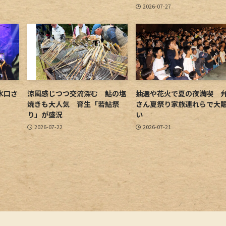
2026-07-27
水口さ
涼風感じつつ交流深む 鮎の塩
抽選や花火で夏の夜満喫 
焼きも大人気 育生「若鮎祭
さん夏祭り家族連れらで大
り」が盛況
い
2026-07-22
2026-07-21