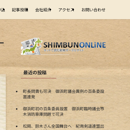
申込
記事投稿
会社紹介
アクセス
お問い合わせ
ー
最近の投稿
町長問責も可決 御浜町議会異例の百条委設
置連発
御浜町初の百条委員設置 御浜町臨時議会市
木消防車庫問題で可決
松岡、鈴木さん全国舞台へ 紀南剣道連盟出