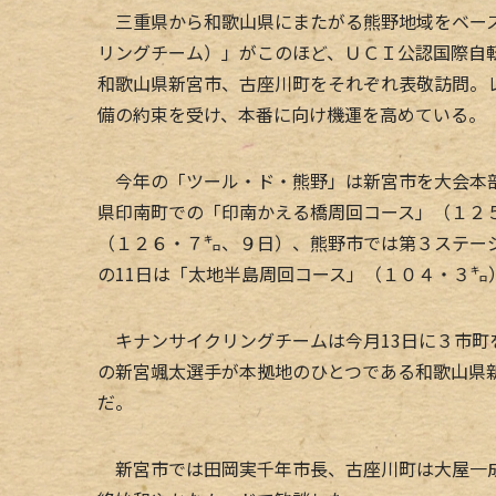
三重県から和歌山県にまたがる熊野地域をベース
リングチーム）」がこのほど、ＵＣＩ公認国際自
和歌山県新宮市、古座川町をそれぞれ表敬訪問。
備の約束を受け、本番に向け機運を高めている。
今年の「ツール・ド・熊野」は新宮市を大会本部
県印南町での「印南かえる橋周回コース」（１２
（１２６・７㌔、９日）、熊野市では第３ステー
の11日は「太地半島周回コース」（１０４・３㌔
キナンサイクリングチームは今月13日に３市町
の新宮颯太選手が本拠地のひとつである和歌山県
だ。
新宮市では田岡実千年市長、古座川町は大屋一成