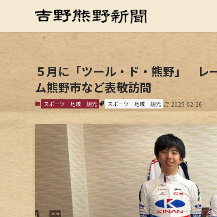
５月に「ツール・ド・熊野」 レ
ム熊野市など表敬訪問
スポーツ
地域
観光
スポーツ
地域
観光
2025-02-26