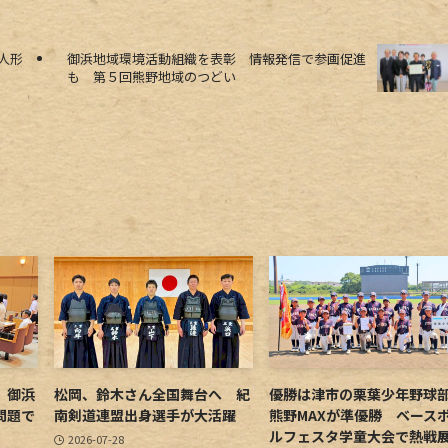
人形
御浜地域環境活動組織を表彰 情報発信で参画促進
も 第５回熊野地域のつどい
 御浜
松岡、鈴木さん全国舞台へ 紀
優勝は津市の栗葉少年野
問題で
南剣道連盟出身選手が大活躍
熊野MAXが準優勝 ベース
ルフェスタ学童大会で熱戦
2026-07-28