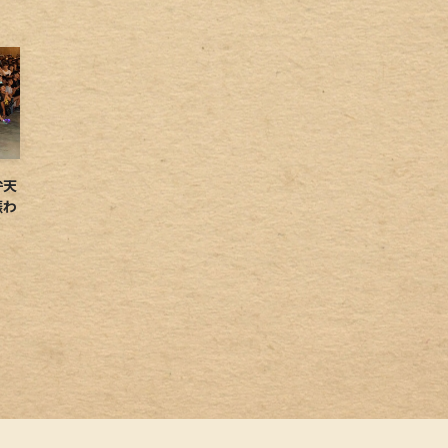
弁天
賑わ