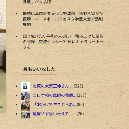
身選手が大活躍
優勝は津市の栗葉少年野球部 熊野MAXが準
優勝 ベースボールフェスタ学童大会で熱戦
展開
語り継ぎたい平和への想い 積み上げた証言
の記録 交流センター30日にギャラリートー
クも
最もいいねした
志原の大家正伸さん ...
326
コロナ禍の医師の奮闘...
127
「おかげで生きとられ...
90
遠慮せず思い伝えて ...
26