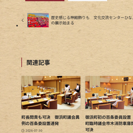
歴史感じる神殿飾りも 文化交流センターひな
の展示始まる
関連記事
町長問責も可決 御浜町議会異
御浜町初の百条委員設置
例の百条委設置連発
町臨時議会市木消防車庫
可決
2026-07-30