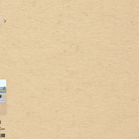
球部
ボー
展開