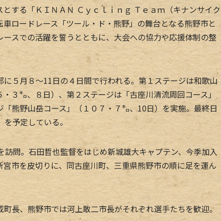
とする「ＫＩＮＡＮ Ｃｙｃｌｉｎｇ Ｔｅａｍ（キナンサイク
転車ロードレース「ツール・ド・熊野」の舞台となる熊野市と
レースでの活躍を誓うとともに、大会への協力や応援体制の整
に５月８～11日の４日間で行われる。第１ステージは和歌山
５・３㌔、８日）、第２ステージは「古座川清流周回コース」
ジ「熊野山岳コース」（１０７・７㌔、10日）を実施。最終日
）を予定している。
を訪問。石田哲也監督をはじめ新城雄大キャプテン、今季加入
新宮市を皮切りに、同古座川町、三重県熊野市の順に足を運ん
町長、熊野市では河上敢二市長がそれぞれ選手たちを歓迎。