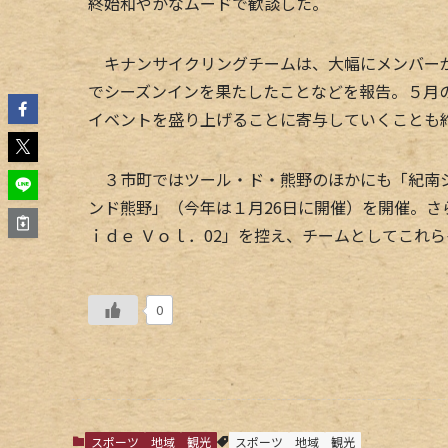
終始和やかなムードで歓談した。
キナンサイクリングチームは、大幅にメンバーが
でシーズンインを果たしたことなどを報告。５月
イベントを盛り上げることに寄与していくことも
３市町ではツール・ド・熊野のほかにも「紀南シ
ンド熊野」（今年は１月26日に開催）を開催。さ
ｉｄｅ Ｖｏｌ．02」を控え、チームとしてこれ
0
スポーツ
地域
観光
スポーツ
地域
観光