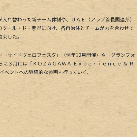
入れ替わった新チーム体制や、ＵＡＥ（アラブ首長国連邦）
のツール・ド・熊野に向け、各自治体とチームが力を合わせて
約束した。
ーサイドヴェロフェスタ」（例年12月開催）や「グランフォ
らに３月には「ＫＯＺＡＧＡＷＡ Ｅｘｐｅｒｉｅｎｃｅ ＆ Ｒ
らイベントへの継続的な参画も行っていく。