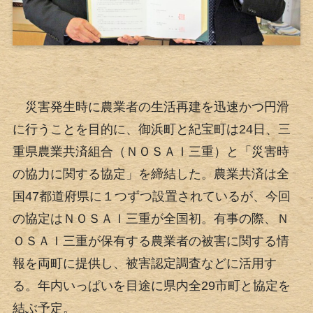
災害発生時に農業者の生活再建を迅速かつ円滑
に行うことを目的に、御浜町と紀宝町は24日、三
重県農業共済組合（ＮＯＳＡＩ三重）と「災害時
の協力に関する協定」を締結した。農業共済は全
国47都道府県に１つずつ設置されているが、今回
の協定はＮＯＳＡＩ三重が全国初。有事の際、Ｎ
ＯＳＡＩ三重が保有する農業者の被害に関する情
報を両町に提供し、被害認定調査などに活用す
る。年内いっぱいを目途に県内全29市町と協定を
結ぶ予定。