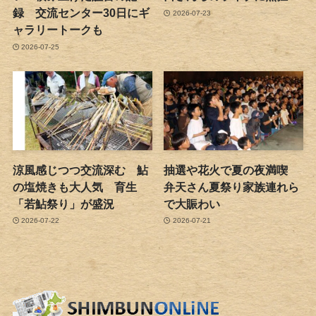
録 交流センター30日にギ
2026-07-23
ャラリートークも
2026-07-25
涼風感じつつ交流深む 鮎
抽選や花火で夏の夜満喫
の塩焼きも大人気 育生
弁天さん夏祭り家族連れら
「若鮎祭り」が盛況
で大賑わい
2026-07-22
2026-07-21