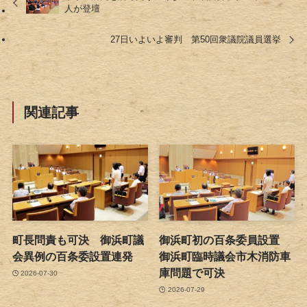
人が登壇
27日いよいよ審判 第50回衆議院議員選挙
関連記事
町長問責も可決 御浜町議
御浜町初の百条委員設置
会異例の百条委設置連発
御浜町臨時議会市木消防車
庫問題で可決
2026-07-30
2026-07-29