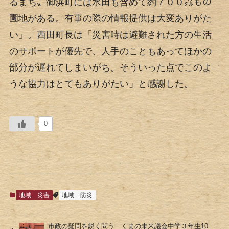
るまち〟御浜町には水田も含めて約７００㌶もの
園地がある。有事の際の情報提供は大変ありがた
い」。西田町長は「災害時は避難された方の生活
のサポートが優先で、人手のこともあってほかの
部分が遅れてしまいがち。そういった点でこのよ
うな協力はとてもありがたい」と感謝した。
0
地域
災害
地域
防災
市政の疑問を鋭く問う くまの未来議会中学３年生10