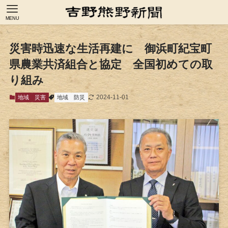
MENU
災害時迅速な生活再建に 御浜町紀宝町
県農業共済組合と協定 全国初めての取
り組み
2024-11-01
地域
災害
地域
防災