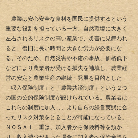
農業は安心安全な食料を国民に提供するという
重要な役割を担っている一方、自然環境に大きく
左右されるリスクの高い産業で、災害に見舞われ
ると、復旧に長い時間と大きな労力が必要にな
る。そのため、自然災害や不慮の事故、価格低下
などにより農業者が受ける損失を補填し、農業経
営の安定と農業生産の継続・発展を目的とした
「収入保険制度」と「農業共済制度」という２つ
の国の公的保険制度が設けられている。農業者は
これらの制度に加入し、より自らの経営実態に合
ったリスク対策をとることが可能になっている。
ＮＯＳＡＩ三重は、加入者から保険料等を預か
り、収入減少があった場合に加入者へ保険金等を