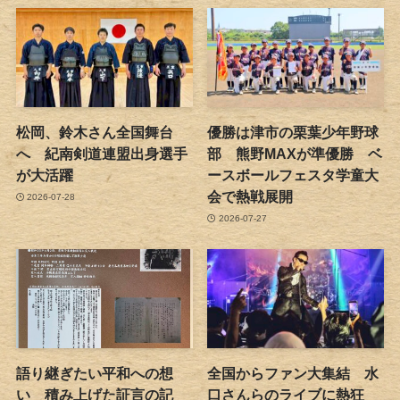
松岡、鈴木さん全国舞台
優勝は津市の栗葉少年野球
へ 紀南剣道連盟出身選手
部 熊野MAXが準優勝 ベ
が大活躍
ースボールフェスタ学童大
会で熱戦展開
2026-07-28
2026-07-27
語り継ぎたい平和への想
全国からファン大集結 水
い 積み上げた証言の記
口さんらのライブに熱狂