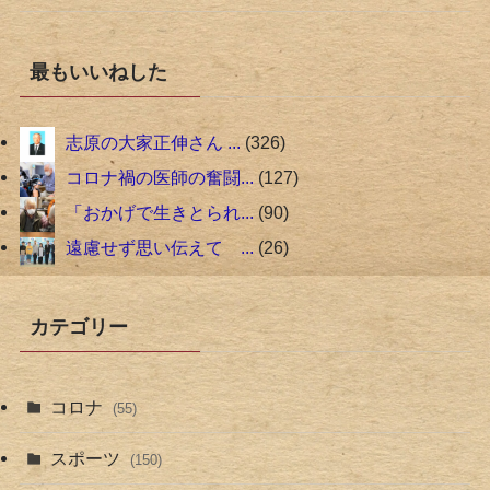
最もいいねした
志原の大家正伸さん ...
326
コロナ禍の医師の奮闘...
127
「おかげで生きとられ...
90
遠慮せず思い伝えて ...
26
カテゴリー
コロナ
(55)
スポーツ
(150)