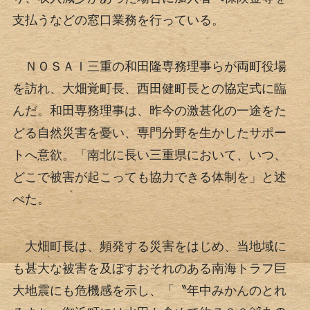
支払うなどの窓口業務を行っている。
ＮＯＳＡＩ三重の和田隆専務理事らが両町役場
を訪れ、大畑覚町長、西田健町長との協定式に臨
んだ。和田専務理事は、昨今の激甚化の一途をた
どる自然災害を憂い、専門分野を生かしたサポー
トへ意欲。「南北に長い三重県において、いつ、
どこで被害が起こっても協力できる体制を」と述
べた。
大畑町長は、頻発する災害をはじめ、当地域に
も甚大な被害を及ぼすおそれのある南海トラフ巨
大地震にも危機感を示し、「〝年中みかんのとれ