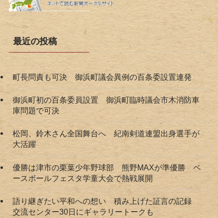
最近の投稿
町長問責も可決 御浜町議会異例の百条委設置連発
御浜町初の百条委員設置 御浜町臨時議会市木消防車
庫問題で可決
松岡、鈴木さん全国舞台へ 紀南剣道連盟出身選手が
大活躍
優勝は津市の栗葉少年野球部 熊野MAXが準優勝 ベ
ースボールフェスタ学童大会で熱戦展開
語り継ぎたい平和への想い 積み上げた証言の記録
交流センター30日にギャラリートークも