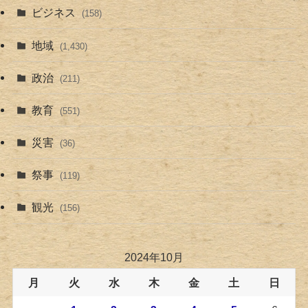
ビジネス
(158)
地域
(1,430)
政治
(211)
教育
(551)
災害
(36)
祭事
(119)
観光
(156)
2024年10月
月
火
水
木
金
土
日