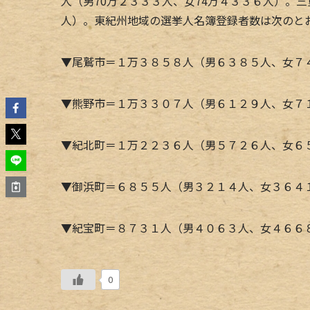
人（男70万２３３３人、女74万４３３６人）。三
人）。東紀州地域の選挙人名簿登録者数は次のと
▼尾鷲市＝１万３８５８人（男６３８５人、女７
▼熊野市＝１万３３０７人（男６１２９人、女７
▼紀北町＝１万２２３６人（男５７２６人、女６
▼御浜町＝６８５５人（男３２１４人、女３６４
▼紀宝町＝８７３１人（男４０６３人、女４６６
0