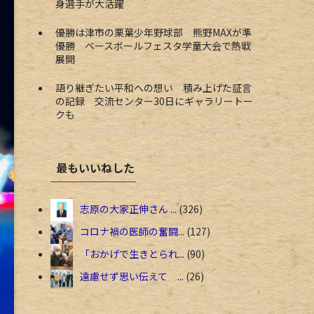
身選手が大活躍
優勝は津市の栗葉少年野球部 熊野MAXが準
優勝 ベースボールフェスタ学童大会で熱戦
展開
語り継ぎたい平和への想い 積み上げた証言
の記録 交流センター30日にギャラリートー
クも
最もいいねした
志原の大家正伸さん ...
326
コロナ禍の医師の奮闘...
127
「おかげで生きとられ...
90
遠慮せず思い伝えて ...
26