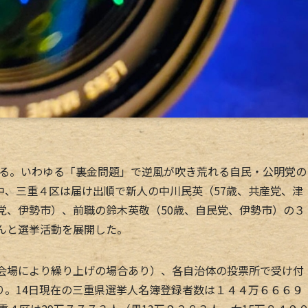
れる。いわゆる「裏金問題」で逆風が吹き荒れる自民・公明党の
中、三重４区は届け出順で新人の中川民英（57歳、共産党、津
党、伊勢市）、前職の鈴木英敬（50歳、自民党、伊勢市）の３
んと選挙活動を展開した。
会場により繰り上げの場合あり）、各自治体の投票所で受け付
り。14日現在の三重県選挙人名簿登録者数は１４４万６６６９