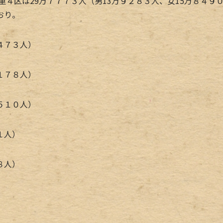
重４区は29万７７７３人（男13万９２８３人、女15万８４９
おり。
４７３人）
１７８人）
５１０人）
１人）
８人）