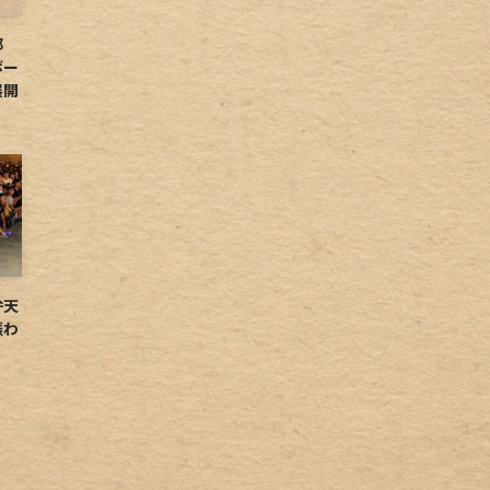
球部
ボー
展開
弁天
賑わ