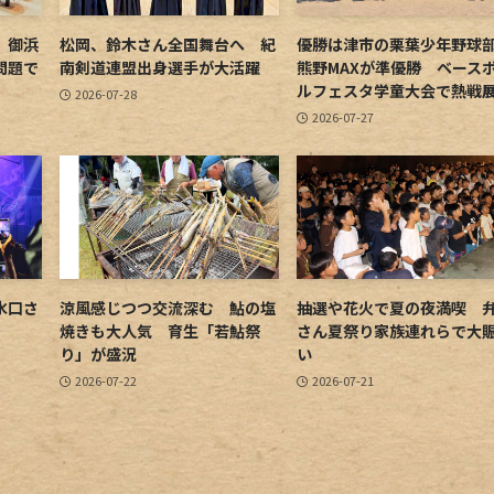
 御浜
松岡、鈴木さん全国舞台へ 紀
優勝は津市の栗葉少年野
問題で
南剣道連盟出身選手が大活躍
熊野MAXが準優勝 ベース
ルフェスタ学童大会で熱戦
2026-07-28
2026-07-27
水口さ
涼風感じつつ交流深む 鮎の塩
抽選や花火で夏の夜満喫 
焼きも大人気 育生「若鮎祭
さん夏祭り家族連れらで大
り」が盛況
い
2026-07-22
2026-07-21