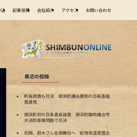
申込
記事投稿
会社紹介
アクセス
お問い合わせ
最近の投稿
町長問責も可決 御浜町議会異例の百条委設
置連発
御浜町初の百条委員設置 御浜町臨時議会市
木消防車庫問題で可決
松岡、鈴木さん全国舞台へ 紀南剣道連盟出