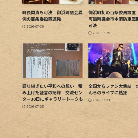
町長問責も可決 御浜町議会異
御浜町初の百条委員設置
例の百条委設置連発
町臨時議会市木消防車庫
可決
2026-07-30
2026-07-29
語り継ぎたい平和への想い 積
全国からファン大集結 
み上げた証言の記録 交流セン
んらのライブに熱狂
ター30日にギャラリートークも
2026-07-23
2026-07-25