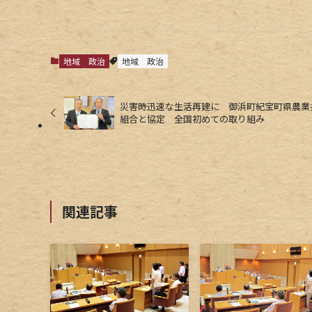
地域
政治
地域
政治
災害時迅速な生活再建に 御浜町紀宝町県農業
組合と協定 全国初めての取り組み
関連記事